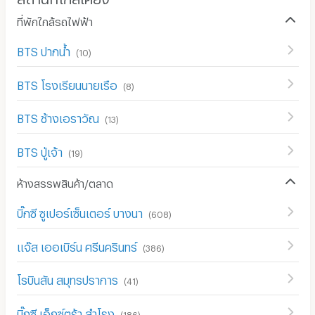
ที่พักใกล้รถไฟฟ้า
BTS ปากน้ำ
(
10
)
BTS โรงเรียนนายเรือ
(
8
)
BTS ช้างเอราวัณ
(
13
)
BTS ปู่เจ้า
(
19
)
ห้างสรรพสินค้า/ตลาด
บิ๊กซี ซูเปอร์เซ็นเตอร์ บางนา
(
608
)
แจ๊ส เออเบิร์น ศรีนครินทร์
(
386
)
โรบินสัน สมุทรปราการ
(
41
)
บิ๊กซี เอ็กซ์ตร้า สำโรง
(
186
)