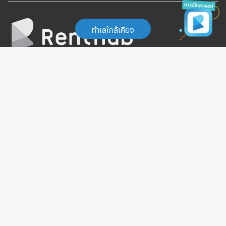
ทำเลใกล้เคียง
ทำเลใกล้เคียง
บริษัท ซิมเปิ้ล มีเดีย จำกัด
เลขที่ 242,244,246 อาคาร A ชั้น 2 ห้องเลขที่ A210A
BTS ปากน้ำ
(
10
)
ถ.วัชรพล แขวงท่าแร้ง เขตบางเขน กทม. 10230
Email: support@renthub.in.th
Line: @renthub
02-
BTS โรงเรียนนายเรือ
(
8
)
105-4287
BTS ช้างเอราวัณ
(
13
)
เกี่ยวกับเรา
BTS ปู่เจ้า
(
19
)
Blog
บิ๊กซี ซูเปอร์เซ็นเตอร์ บางนา
(
608
)
ข้อตกลงในการลงประกาศ
ลงทะเบียนที่พักกับ Renthub
แจ๊ส เออเบิร์น ศรีนครินทร์
(
386
)
Term of Service