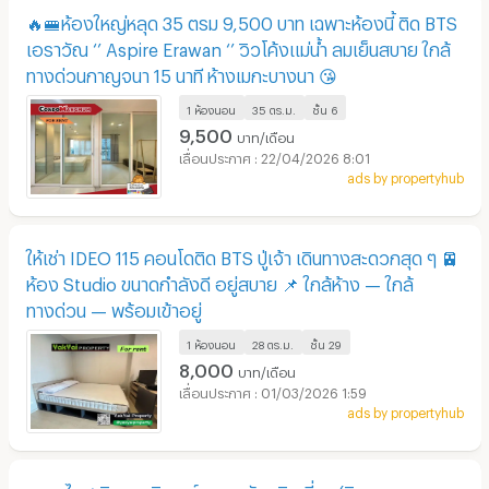
🔥🚝ห้องใหญ่หลุด 35 ตรม 9,500 บาท เฉพาะห้องนี้ ติด BTS
เอราวัณ ‘’ Aspire Erawan ‘’ วิวโค้งแม่น้ำ ลมเย็นสบาย ใกล้
ทางด่วนกาญจนา 15 นาที ห้างเมกะบางนา 😘
1 ห้องนอน
35 ตร.ม.
ชั้น
6
9,500
บาท/เดือน
22/04/2026 8:01
ads by propertyhub
ให้เช่า IDEO 115 คอนโดติด BTS ปู่เจ้า เดินทางสะดวกสุด ๆ 🚈
ห้อง Studio ขนาดกำลังดี อยู่สบาย 📌 ใกล้ห้าง — ใกล้
ทางด่วน — พร้อมเข้าอยู่
1 ห้องนอน
28 ตร.ม.
ชั้น
29
8,000
บาท/เดือน
01/03/2026 1:59
ads by propertyhub