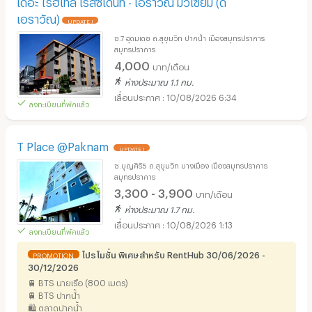
เดอะ ไรฮเทิล เรสซิเดนท์ - เอราวัณ มิวเซี่ยม (ดิ
เอราวัณ)
UPDATE !
ซ.7 อุดมเดช ถ.สุขุมวิท ปากน้ำ เมืองสมุทรปราการ
สมุทรปราการ
4,000
บาท/เดือน
ห่างประมาณ 1.1 กม.
10/08/2026 6:34
ลงทะเบียนที่พักแล้ว
T Place @Paknam
UPDATE !
ซ.บุญศิริ5 ถ.สุขุมวิท บางเมือง เมืองสมุทรปราการ
สมุทรปราการ
3,300 - 3,900
บาท/เดือน
ห่างประมาณ 1.7 กม.
10/08/2026 1:13
ลงทะเบียนที่พักแล้ว
โปรโมชั่น พิเศษสำหรับ RentHub 30/06/2026 -
PROMOTION
30/12/2026
🚆 BTS นายเรือ (800 เมตร)
🚆 BTS ปากน้ำ
🛍️ ตลาดปากน้ำ