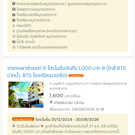
🏢 ศาลากลางจังหวัดสมุทรปราการ / ศูนย์ราชการสมุทรปราการ
🏥 โรงพยาบาลสมุทรปราการ
🏫 โรงเรียนสตรีสมุทรปราการ
🏫 โรงเรียนสมุทรปราการ
⚓ กรมเจ้าท่า
⚓ ฐานทัพเรือกรุงเทพ (หากเดินทางสะดวก)
🛒 โรบินสัน ไลฟ์สไตล์ สมุทรปราการ
🛍️ บิ๊กซี ปากน้ำ
🛒 7-Eleven และร้านอาหารหลายแห่ง
เกรทอพาร์ทเมนท์ !!! โปรโมชั่นเงินคืน 1,000 บาท !!! (ใกล้ BTS
ปากน้ำ, BTS โรงเรียนนายเรือ)
UPDATE !
ซ.บุญศิริ 2 ถ.สุขุมวิท(เก่า) 27 บางเมือง เมืองสมุทรปราการ
สมุทรปราการ
1,600
บาท/เดือน
ห่างประมาณ 1.9 กม.
08/08/2026 12:18
โปรโมชั่น 31/12/2024 - 30/08/2026
PROMOTION
🌟 โปรโมชั่นพิเศษ! 🌟 ลูกค้าใหม่ที่เข้าพักภายในวันที่ 31 ส.ค.
69
จะได้รับ
เงินคืน 1,000 บาท เมื่อเข้าพักครบ 3 เดือนแรก กรุณาแจ้งว่าทราบจากเว็บ