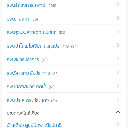
รพ.สำโรงการแพทย์
(
389
)
รพ.บางจาก
(
36
)
รพ.ยุวประสาทไวทโยปถัมภ์
(
53
)
รพ.เปาโลเมโมเรียล สมุทรปราการ
(
54
)
รพ.สมุทรปราการ
(
79
)
รพ.วิภาราม ชัยปราการ
(
32
)
รพ.เมืองสมุทรปากน้ำ
(
51
)
รพ.เปาโล พระประแดง
(
21
)
ย่านต่างๆใกล้เคียง
บ้านเดี่ยว ศูนย์ฝึกพาณิชย์นาวี