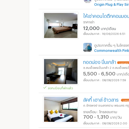
Origin Plug & Play Si
ให้เช่าคอนโดตึกคอมมอน
ราคาเช่า
12,000
บาท/เดือน
16/06/2026 6:51
ดูประกาศอื่น ๆ ในโครง
Commonwealth Pink
ทอดน่อง ปิ่นเกล้า
UPDATE 
ซ.สมเด็จพระปิ่นเกล้า 2 ถ.สมเด็จพระ
5,500 - 6,500
บาท/เดื
08/08/2026 7:59
ลงทะเบียนที่พักแล้ว
ลัคกี้ เฮาส์ ข้าวสาร
UPDA
ถ.จักรพงษ์ ชนะสงคราม พระนคร ก
รายเดือน : โทรสอบถาม
700 - 1,310
บาท/วัน
08/08/2026 2:00