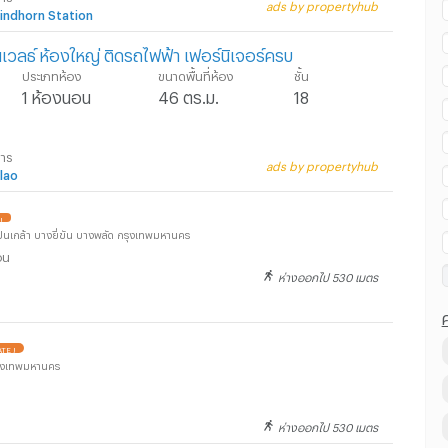
ads by propertyhub
rindhorn Station
เวลธ์ ห้องใหญ่ ติดรถไฟฟ้า เฟอร์นิเจอร์ครบ
ประเภทห้อง
ขนาดพื้นที่ห้อง
ชั้น
1 ห้องนอน
46 ตร.ม.
18
การ
ads by propertyhub
lao
!
ปิ่นเกล้า บางยี่ขัน บางพลัด กรุงเทพมหานคร
อน
ห่างออกไป 530 เมตร
TE !
รุงเทพมหานคร
ห่างออกไป 530 เมตร