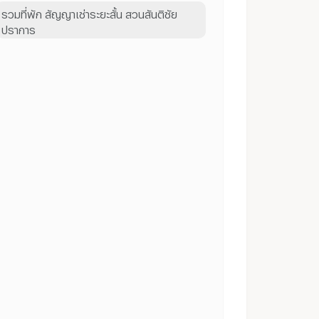
รวมที่พัก สัญญาเช่าระยะสั้น สวนสันติชัย
ปราการ