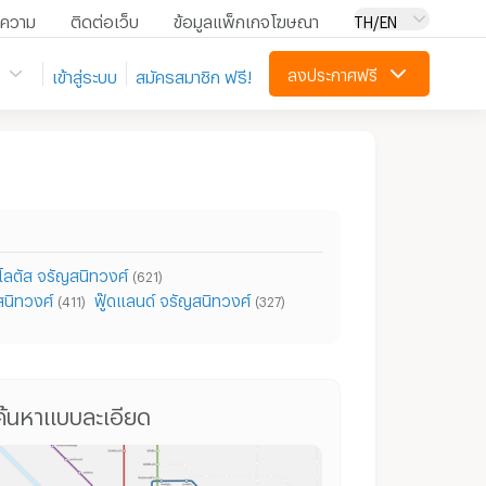
ความ
ติดต่อเว็บ
ข้อมูลแพ็กเกจโฆษณา
TH/EN
ลงประกาศฟรี
เข้าสู่ระบบ
สมัครสมาชิก ฟรี!
โลตัส จรัญสนิทวงศ์
(621)
สนิทวงศ์
ฟู๊ดแลนด์ จรัญสนิทวงศ์
(411)
(327)
คอนโดให้เช่า ย่าน สวนสันติชัยปราการ
คอนโด สวนสันติชัยปราการ
บ้านเดี่ยว ส
ค้นหาแบบละเอียด