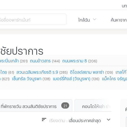
บท
ือชื่ออพาร์ทเม้นท์
ใกล้ฉัน
ค้นหาจาก
ิชัยปราการ
ะปิ่นเกล้า
ถนนข้าวสาร
ถนนพระราม 8
(261)
(144)
(206)
ปไตย
สวนเฉลิมพระเกียรติ ร.9
ดิโอลด์สยาม พลาซ่า
เทสโก้
(61)
(285)
(139)
า
เซ็นทรัล วังบูรพา
เมอร์รี่คิงส์ (วังบูรพา)
แม็คโคร จรัญ
(621)
(138)
(136)
ที่พักรายวัน สวนสันติชัยปราการ
21
เรียงตาม :
เลื่อนประกาศล่าสุด