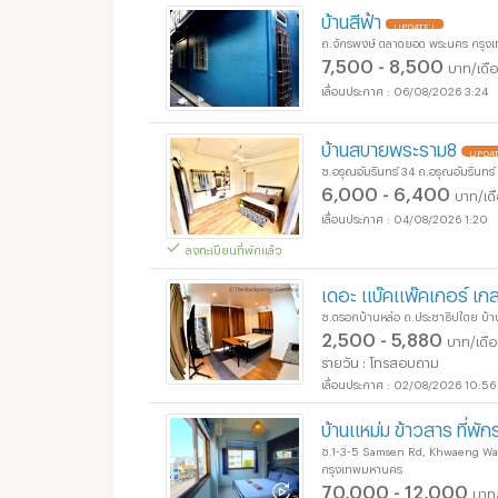
บ้านสีฟ้า
UPDATE !
ถ.จักรพงษ์ ตลาดยอด พระนคร กรุ
7,500 - 8,500
บาท/เดื
06/08/2026 3:24
บ้านสบายพระราม8
UPDAT
ซ.อรุณอัมรินทร์ 34 ถ.อรุณอัมรินทร
6,000 - 6,400
บาท/เด
04/08/2026 1:20
ลงทะเบียนที่พักแล้ว
เดอะ แบ๊คแพ๊คเกอร์ เกส
ซ.ตรอกบ้านหล่อ ถ.ประชาธิปไตย บ
2,500 - 5,880
บาท/เดื
รายวัน : โทรสอบถาม
02/08/2026 10:56
บ้านแหม่ม ข้าวสาร ที่พั
ซ.1-3-5 Samsen Rd, Khwaeng Wa
กรุงเทพมหานคร
70,000 - 12,000
บาท