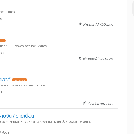
งเทพมหานคร
อน
ห่างออกไป 420 เมตร
E !
์ บางยี่ขัน บางพลัด กรุงเทพมหานคร
ือน
ห่างออกไป 960 เมตร
เฮาส์
UPDATE !
้านพานถม พระนคร กรุงเทพมหานคร
อน
ห่างประมาณ 1 กม.
กรายวัน / รายเดือน
t Sam Phraya, Khet Phra Nakhon ถ.สามเสน วัดสามพระยา พระนคร
/เดือน