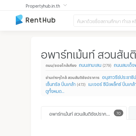
Propertyhub.in.th
ค้นหาด้วยชื่อสถานศึกษา ทำเล หร
อพาร์ทเม้นท์ สวนสันต
ถนนสามเสน
ถนนสมเด็จพร
ถนน/ซอยใกล้เคียง
(279)
อนุสาวรีย์ประชาธิ
ย่านต่างๆใกล้ สวนสันติชัยปราการ
เซ็นทรัล ปิ่นเกล้า
เมเจอร์ ซีนีเพล็กซ์ ปิ่นเกล้
(473)
ดูทั้งหมด...
อพาร์ทเม้นท์ สวนสันติชัยปราการ
70