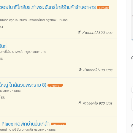
เลื่อนประกาศล่าสุด
ซอย1นาทีใกล้มธ.ท่าพระจันทร์ใกล้ร้านค้าร้านอาหาร
UPDATE
ราคา น้อยไปมาก
ะปิ่นเกล้า อรุณอมรินทร์ บางกอกน้อย กรุงเทพมหานคร
ราคา มากไปน้อย
อน
ห่างออกไป 890 เมตร
0
ระยะทางใกล้ไปไกล
นท์
 บางยี่ขัน บางพลัด กรุงเทพมหานคร
ค
อน
ห่างออกไป 810 เมตร
ใหญ่ ใกล้สวนพระราม 8)
UPDATE !
 กรุงเทพมหานคร
ดือน
ห่างออกไป 920 เมตร
Place หอพักย่านปิ่นเกล้า
UPDATE !
ิ่นเกล้า บางยี่ขัน บางพลัด กรุงเทพมหานคร