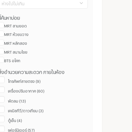
ห่างไปไม่เกิน
ี่ค้นหาบ่อย
MRT สามยอด
MRT ห้วยขวาง
100 ม.
8 กม.
MRT หลักสอง
MRT สนามไชย
ล้างค่า
ยืนยัน
BTS อโศก
สิ่งอำนวยความสะดวก ภายในห้อง
โทรศัพท์สายตรง (9)
เครื่องปรับอากาศ (60)
พัดลม (13)
เคเบิลทีวี/ดาวเทียม (3)
ตู้เย็น (4)
เฟอร์นิเจอร์ (57)