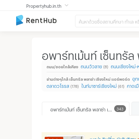
Propertyhub.in.th
ค้นหาด้วยชื่อสถานศึกษา ทำเล หร
อพาร์ทเม้นท์ เซ็นทรัล
ถนนวัวลาย
ถนนเชียงใหม่-
ถนน/ซอยใกล้เคียง
(8)
อุท
ย่านต่างๆใกล้ เซ็นทรัล พลาซ่า เชียงใหม่ แอร์พอร์ต
ตลาดวโรรส
ไนท์บาซาร์เชียงใหม่
กาดเม
(178)
(61)
อพาร์ทเม้นท์ เซ็นทรัล พลาซ่า เชียงใหม่ แอร์พอร์ต
343
เมญ่า ลิฟวิ่ง @สันติสุข