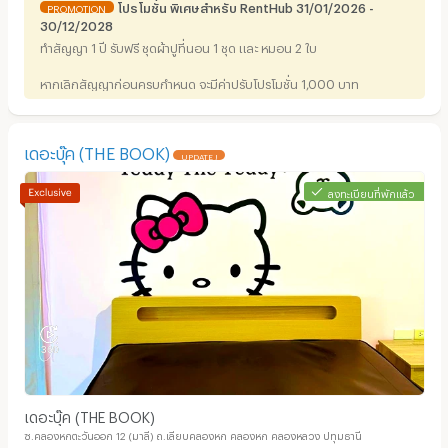
โปรโมชั่น พิเศษสำหรับ RentHub 31/01/2026 -
PROMOTION
30/12/2028
ทำสัญญา 1 ปี รับฟรี ชุดผ้าปูที่นอน 1 ชุด และ หมอน 2 ใบ
หากเลิกสัญญาก่อนครบกำหนด จะมีค่าปรับโปรโมชั่น 1,000 บาท
เดอะบุ๊ค (THE BOOK)
UPDATE !
ลงทะเบียนที่พักแล้ว
เดอะบุ๊ค (THE BOOK)
ซ.คลองหกตะวันออก 12 (มาลี) ถ.เลียบคลองหก คลองหก คลองหลวง ปทุมธานี