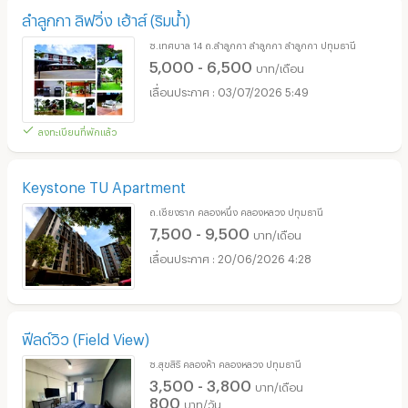
ลำลูกกา ลิฟวิ่ง เฮ้าส์ (ริมน้ำ)
ซ.เทศบาล 14 ถ.ลำลูกกา ลำลูกกา ลำลูกกา ปทุมธานี
5,000 - 6,500
บาท/เดือน
03/07/2026 5:49
ลงทะเบียนที่พักแล้ว
Keystone TU Apartment
ถ.เชียงราก คลองหนึ่ง คลองหลวง ปทุมธานี
7,500 - 9,500
บาท/เดือน
20/06/2026 4:28
ฟีลด์วิว (Field View)
ซ.สุขสิริ คลองห้า คลองหลวง ปทุมธานี
3,500 - 3,800
บาท/เดือน
800
บาท/วัน