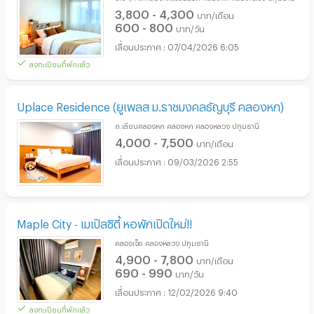
3,800 - 4,300
บาท/เดือน
600 - 800
บาท/วัน
07/04/2026 6:05
ลงทะเบียนที่พักแล้ว
Uplace Residence (ยูเพลส ม.ราชมงคลธัญบุรี คลองหก)
ถ.เลียบคลองหก คลองหก คลองหลวง ปทุมธานี
4,000 - 7,500
บาท/เดือน
09/03/2026 2:55
Maple City - เมเปิลซิตี้ หอพักเปิดใหม่!!
คลองเจ็ด คลองหลวง ปทุมธานี
4,900 - 7,800
บาท/เดือน
690 - 990
บาท/วัน
12/02/2026 9:40
ลงทะเบียนที่พักแล้ว