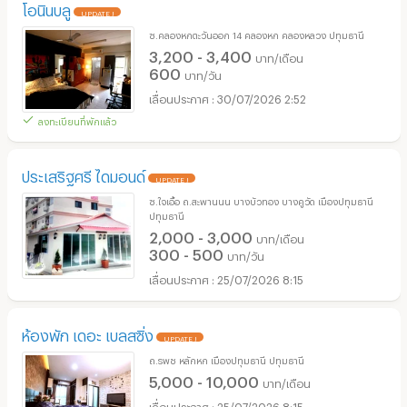
โอนินบลู
UPDATE !
ซ.คลองหกตะวันออก 14 คลองหก คลองหลวง ปทุมธานี
3,200 - 3,400
บาท/เดือน
600
บาท/วัน
30/07/2026 2:52
ลงทะเบียนที่พักแล้ว
ประเสริฐศรี ไดมอนด์
UPDATE !
ซ.ใจเอื้อ ถ.สะพานนน บางบัวทอง บางคูวัด เมืองปทุมธานี
ปทุมธานี
2,000 - 3,000
บาท/เดือน
300 - 500
บาท/วัน
25/07/2026 8:15
ห้องพัก เดอะ เบลสซิ่ง
UPDATE !
ถ.รพช หลักหก เมืองปทุมธานี ปทุมธานี
5,000 - 10,000
บาท/เดือน
25/07/2026 8:15