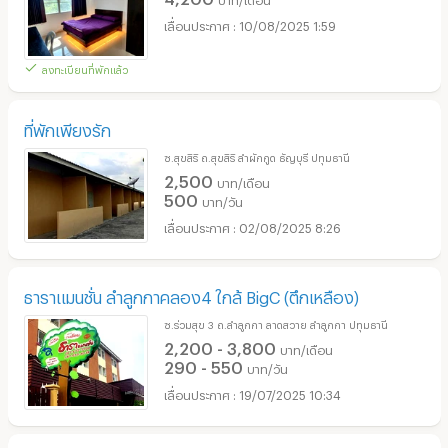
10/08/2025 1:59
ลงทะเบียนที่พักแล้ว
ที่พักเพียงรัก
ซ.สุขสิริ ถ.สุขสิริ ลำผักกูด ธัญบุรี ปทุมธานี
2,500
บาท/เดือน
500
บาท/วัน
02/08/2025 8:26
ธาราแมนชั่น ลำลูกกาคลอง4 ใกล้ BigC (ตึกเหลือง)
ซ.ร่วมสุข 3 ถ.ลำลูกกา ลาดสวาย ลำลูกกา ปทุมธานี
2,200 - 3,800
บาท/เดือน
290 - 550
บาท/วัน
19/07/2025 10:34