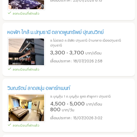
ลงทะเบียนที่พักแล้ว
หอพัก ใกล้ ม.ปทุมธานี ตลาดพูนทรัพย์ ปุณณวิทย์
ซ.โม่ฮวด3 ถ.รังสิต ปทุมธานี บ้านกลาง เมืองปทุมธานี
ปทุมธานี
3,300 - 3,700
บาท/เดือน
18/07/2026 2:58
ลงทะเบียนที่พักแล้ว
วิมณรัตน์ ลาดสนุ่น อพาร์ทเมนท์
ซ.บุญคุ้ม 1 ถ.บุญคุ้ม คูคต ลำลูกกา ปทุมธานี
4,500 - 5,000
บาท/เดือน
800
บาท/วัน
15/07/2026 3:02
ลงทะเบียนที่พักแล้ว