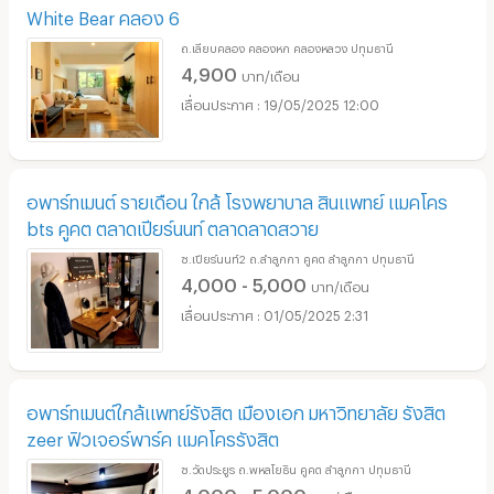
White Bear คลอง 6
ถ.เลียบคลอง คลองหก คลองหลวง ปทุมธานี
4,900
บาท/เดือน
19/05/2025 12:00
อพาร์ทเมนต์ รายเดือน ใกล้ โรงพยาบาล สินแพทย์ แมคโคร
bts คูคต ตลาดเปียร์นนท์ ตลาดลาดสวาย
ซ.เปียร์นนท์2 ถ.ลำลูกกา คูคต ลำลูกกา ปทุมธานี
4,000 - 5,000
บาท/เดือน
01/05/2025 2:31
อพาร์ทเมนต์ใกล้แพทย์รังสิต เมืองเอก มหาวิทยาลัย รังสิต
zeer ฟิวเจอร์พาร์ค แมคโครรังสิต
ซ.วัดประยูร ถ.พหลโยธิน คูคต ลำลูกกา ปทุมธานี
4,000 - 5,000