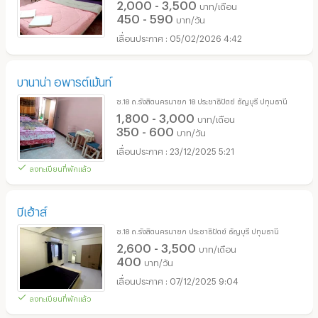
2,000 - 3,500
บาท/เดือน
450 - 590
บาท/วัน
05/02/2026 4:42
บานาน่า อพารต์เม้นท์
ซ.18 ถ.รังสิตนครนายก 18 ประชาธิปัตย์ ธัญบุรี ปทุมธานี
1,800 - 3,000
บาท/เดือน
350 - 600
บาท/วัน
23/12/2025 5:21
ลงทะเบียนที่พักแล้ว
บีเฮ้าส์
ซ.18 ถ.รังสิตนครนายก ประชาธิปัตย์ ธัญบุรี ปทุมธานี
2,600 - 3,500
บาท/เดือน
400
บาท/วัน
07/12/2025 9:04
ลงทะเบียนที่พักแล้ว