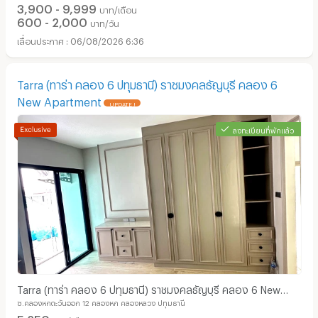
3,900 - 9,999
บาท/เดือน
600 - 2,000
บาท/วัน
06/08/2026 6:36
Tarra (ทาร่า คลอง 6 ปทุมธานี) ราชมงคลธัญบุรี คลอง 6
New Apartment
UPDATE !
ลงทะเบียนที่พักแล้ว
Tarra (ทาร่า คลอง 6 ปทุมธานี) ราชมงคลธัญบุรี คลอง 6 New
ซ.คลองหกตะวันออก 12 คลองหก คลองหลวง ปทุมธานี
Apartment
5,250