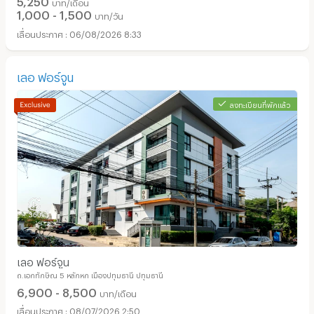
บาท/เดือน
1,000 - 1,500
บาท/วัน
06/08/2026 8:33
เลอ ฟอร์จูน
ลงทะเบียนที่พักแล้ว
เลอ ฟอร์จูน
ถ.เอกทักษิณ 5 หลักหก เมืองปทุมธานี ปทุมธานี
6,900 - 8,500
บาท/เดือน
08/07/2026 2:50