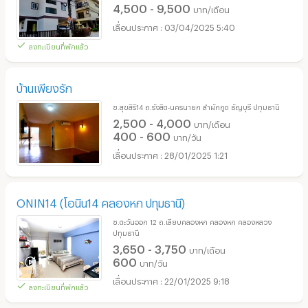
4,500 - 9,500
บาท/เดือน
03/04/2025 5:40
ลงทะเบียนที่พักแล้ว
บ้านเพียงรัก
ซ.สุขสิริ14 ถ.รังสิต-นครนายก ลำผักกูด ธัญบุรี ปทุมธานี
2,500 - 4,000
บาท/เดือน
400 - 600
บาท/วัน
28/01/2025 1:21
ONIN14 (โอนิน14 คลองหก ปทุมธานี)
ซ.ตะวันออก 12 ถ.เลียบคลองหก คลองหก คลองหลวง
ปทุมธานี
3,650 - 3,750
บาท/เดือน
600
บาท/วัน
22/01/2025 9:18
ลงทะเบียนที่พักแล้ว