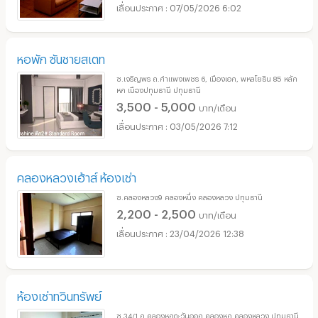
07/05/2026 6:02
หอพัก ซันชายสเตท
ซ.เจริญพร ถ.กำแพงเพชร 6, เมืองเอก, พหลโยธิน 85 หลัก
หก เมืองปทุมธานี ปทุมธานี
3,500 - 5,000
บาท/เดือน
03/05/2026 7:12
คลองหลวงเฮ้าส์ ห้องเช่า
ซ.คลองหลวง9 คลองหนึ่ง คลองหลวง ปทุมธานี
2,200 - 2,500
บาท/เดือน
23/04/2026 12:38
ห้องเช่าทวินทรัพย์
ซ.34/1 ถ.คลองหกตะวันออก คลองหก คลองหลวง ปทุมธานี