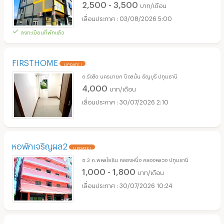
2,500 - 3,500
บาท/เดือน
03/08/2026 5:00
ลงทะเบียนที่พักแล้ว
FIRSTHOME
UPDATE !
ถ.รังสิต นครนายก บึงสนั่น ธัญบุรี ปทุมธานี
4,000
บาท/เดือน
30/07/2026 2:10
หอพักเจริญผล2
UPDATE !
ซ.3 ถ.พหลโยธิน คลองหนึ่ง คลองหลวง ปทุมธานี
1,000 - 1,800
บาท/เดือน
30/07/2026 10:24