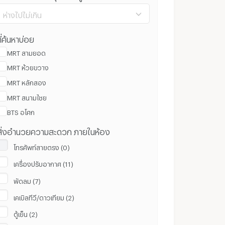
ห่างไปไม่เกิน
ี่ค้นหาบ่อย
MRT สามยอด
MRT ห้วยขวาง
100 ม.
8 กม.
MRT หลักสอง
MRT สนามไชย
ล้างค่า
ยืนยัน
BTS อโศก
สิ่งอำนวยความสะดวก ภายในห้อง
โทรศัพท์สายตรง (0)
เครื่องปรับอากาศ (11)
พัดลม (7)
เคเบิลทีวี/ดาวเทียม (2)
ตู้เย็น (2)