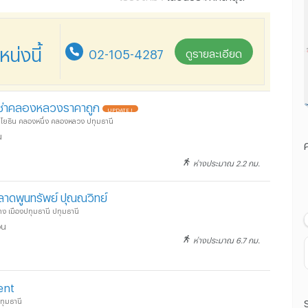
เลื่อนประกาศล่าสุด
ราคา น้อยไปมาก
่งนี้
02-105-4287
ดูรายละเอียด
ราคา มากไปน้อย
ระยะทางใกล้ไปไกล
ช่าคลองหลวงราคาถูก
UPDATE !
ลโยธิน คลองหนึ่ง คลองหลวง ปทุมธานี
น
ค
ห่างประมาณ 2.2 กม.
ตลาดพูนทรัพย์ ปุณณวิทย์
าง เมืองปทุมธานี ปทุมธานี
อน
ห่างประมาณ 6.7 กม.
ent
ทุมธานี