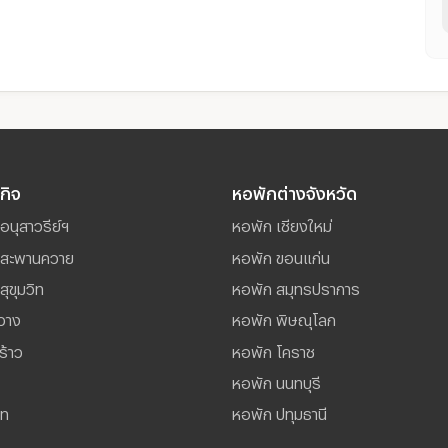
รกิจ
หอพักต่างจังหวัด
อนุสาวรีย์ฯ
หอพัก เชียงใหม่
์ สะพานควาย
หอพัก ขอนแก่น
สุขุมวิท
หอพัก สมุทรปราการ
วาง
หอพัก พิษณุโลก
ร้าว
หอพัก โคราช
หอพัก นนทบุรี
ไท
หอพัก ปทุมธานี