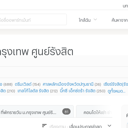
บท
ือชื่ออพาร์ทเม้นท์
ใกล้ฉัน
ค้นหาจาก
รุงเทพ ศูนย์รังสิต
อง
ดรีมเวิลด์
ศาลหลักเมืองจังหวัดปทุมธานี
เซียร์รังสิต(รั
(688)
(154)
(36)
งสิต
เทสโก้โลตัส รังสิต
บิ๊กซี เอ็กซ์ตร้า รังสิต
ดูทั้งหมด...
(210)
(212)
(250)
ที่พักรายวัน ม.กรุงเทพ ศูนย์รังสิต
81
เรียงตาม :
เลื่อนประกาศล่าสุด