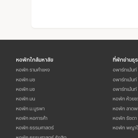
หอพักใกล้มหาลัย
ที่พักย่านธุ
หอพัก รามคำแหง
อพาร์ทเม้นท์ 
หอพัก มช
อพาร์ทเม้นท
หอพัก มข
อพาร์ทเม้นท์ 
หอพัก มน
หอพัก ห้วยข
หอพัก ม.บูรพา
หอพัก ลาดพ
หอพัก หอการค้า
หอพัก รัชดา
หอพัก ธรรมศาสตร์
หอพัก พญา
หอพัก ธรรมศาสตร์ รังสิต