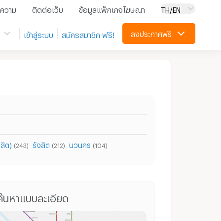
ความ
ติดต่อเว็บ
ข้อมูลแพ็กเกจโฆษณา
TH/EN
ลงประกาศฟรี
เข้าสู่ระบบ
สมัครสมาชิก ฟรี!
งสิต)
รังสิต
นวนคร
(243)
(212)
(104)
คอนโดให้เช่า ย่าน ม.กรุงเทพ ศูนย์รังสิต
คอนโด ม.กรุงเทพ ศูนย์รังสิต
บ้านเดี่ยว
ค้นหาแบบละเอียด