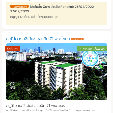
โปรโมชั่น พิเศษสำหรับ RentHub 28/02/2022 -
PROMOTION
27/02/2029
สัญญา 12 เดือน ฟรีเครื่องนอนครบชุด
สตูดิโอ เรสซิเด้นซ์ สุขุมวิท 71 พระโขนง
UPDATE !
ลงทะเบียนที่พักแล้ว
สตูดิโอ เรสซิเด้นซ์ สุขุมวิท 71 พระโขนง
ซ.ปรีดีย์พนมยงค์ 42 แยก 7 ถ.สุขุมวิท 71 คลองตันเหนือ วัฒนา กรุงเทพมหานคร