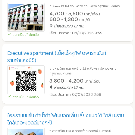
ถ.Rama IX Rd สวนหลวง สวนหลวง กรุงเทพมหานคร
4,700 - 5,500
บาท/เดือน
600 - 1,300
บาท/วัน
ห่างประมาณ 1.7 กม.
08/07/2026 9:59
ลงทะเบียนที่พักแล้ว
Executive apartment (เอ็คเซ็คคูทีฟ อพาร์ทเม้นท์
รามคำแหง65)
ซ.มหาดไทย ถ.ลาดพร้าว122 พลับพลา วังทองหลาง
กรุงเทพมหานคร
3,800 - 4,200
บาท/เดือน
ห่างประมาณ 1.7 กม.
07/07/2026 3:58
ลงทะเบียนที่พักแล้ว
ไอยราแมนชั่น ค่าน้ำค่าไฟไม่บวกเพิ่ม เลี้ยงแมวได้ ใกล้ ม.ราม
ใกล้เดอะมอลล์บางกะปิ
ซ.ลาดพร้าว 130 ถ.ลาดพร้าว คลองจั่น บางกะปิ