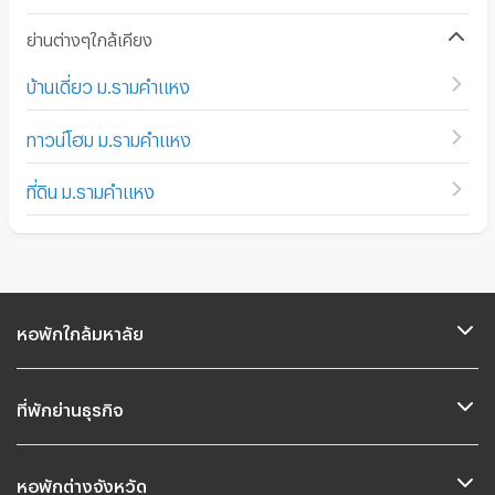
ย่านต่างๆใกล้เคียง
บ้านเดี่ยว ม.รามคำแหง
ทาวน์โฮม ม.รามคำแหง
ที่ดิน ม.รามคำแหง
หอพักใกล้มหาลัย
ที่พักย่านธุรกิจ
หอพักต่างจังหวัด