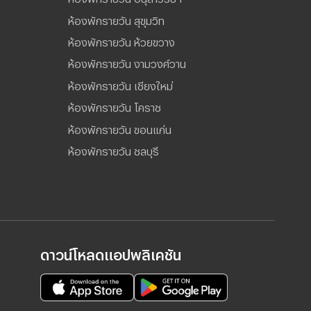
ห้องพักรายวัน สุขุมวิท
ห้องพักรายวัน ห้วยขวาง
ห้องพักรายวัน งามวงศ์วาน
ห้องพักรายวัน เชียงใหม่
ห้องพักรายวัน โคราช
ห้องพักรายวัน ขอนแก่น
ห้องพักรายวัน ชลบุรี
ดาวน์โหลดแอปพลิเคชัน