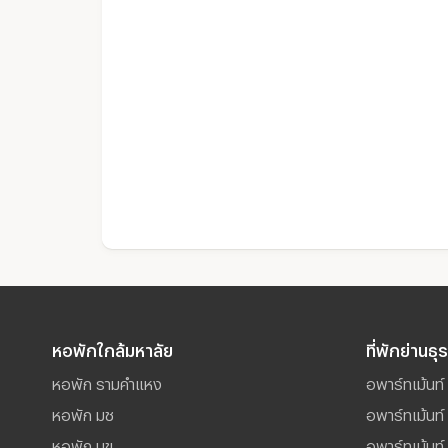
หอพักใกล้มหาลัย
ที่พักย่านธุ
หอพัก รามคำแหง
อพาร์ทเม้นท์ 
หอพัก มช
อพาร์ทเม้นท
หอพัก มข
อพาร์ทเม้นท์ 