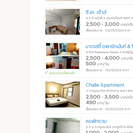
ซี.เค. เฮ้าส์
ซ.3 บ้านทุ่งรี ถ.ปุณณกัณฑ์ ซอย1 
2,500 - 3,000
บาท/เดื
04/05/2023 9:21
มาเจสตี้ อพาร์ทเม้นท์ & 
ซ.154 Rajburana Hatyai ถ.ราษฎร์
2,500 - 4,000
บาท/เด
500
บาท/วัน
17/07/2020 6:57
ลงทะเบียนที่พักแล้ว
อพาร์ทเม้นท์ หอพัก ย่
Chalie Apartment
ถ.กาญจนวนิช สำนักขาม สะเดา สง
2,500 - 3,500
บาท/เดื
490
บาท/วัน
25/02/2020 6:17
หอพักรวม
อพาร์ทเม้นท์ หอพัก ย่
ซ.5 ถ.กาญจนวนิช เขารูปช้าง เมื
1,000 - 2,000
บาท/เดื