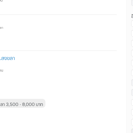
าน สงขลา :
ขลา
 จ.สงขลา
าน สงขลา :
อน
ขลา 3,500 - 8,000 บาท