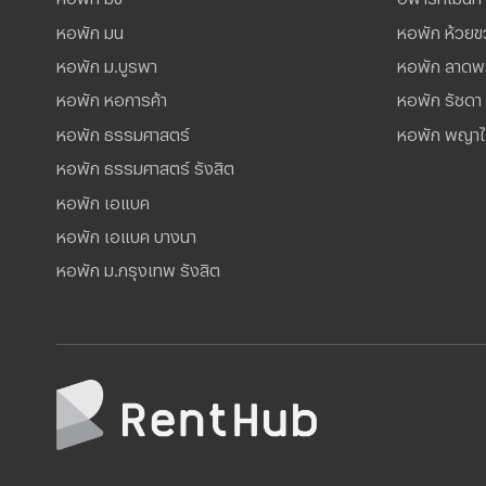
หอพัก มน
หอพัก ห้วยข
หอพัก ม.บูรพา
หอพัก ลาดพ
หอพัก หอการค้า
หอพัก รัชดา
หอพัก ธรรมศาสตร์
หอพัก พญา
หอพัก ธรรมศาสตร์ รังสิต
หอพัก เอแบค
หอพัก เอแบค บางนา
หอพัก ม.กรุงเทพ รังสิต