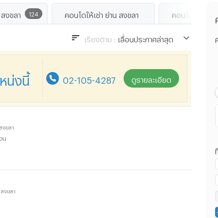
น สงขลา
124
คอนโดให้เช่า ย่าน สงขลา
คอนโด สงขลา
เรียงตาม :
เลื่อนประกาศล่าสุด
ค
เลื่อนประกาศล่าสุด
ราคา น้อยไปมาก
่งนี้
02-105-4287
ดูรายละเอียด
ราคา มากไปน้อย
 สงขลา
ือน
ท
่ สงขลา