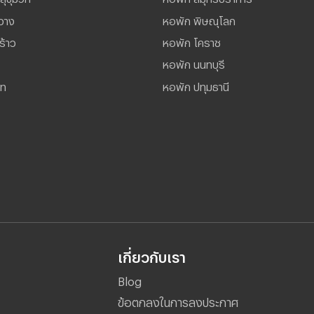
วาง
หอพัก พิษณุโลก
ร้าว
หอพัก โคราช
หอพัก นนทบุรี
ไท
หอพัก ปทุมธานี
เกี่ยวกับเรา
Blog
ข้อตกลงในการลงประกาศ