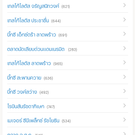
เทสโก้โลตัส จรัญสนิทวงศ์
(
621
)
เทสโก้โลตัส ประชาชื่น
(
644
)
บิ๊กซี เอ็กซ์ตร้า ลาดพร้าว
(
691
)
ตลาดนัดเลียบด่วนแดนเนรมิต
(
283
)
เทสโก้โลตัส ลาดพร้าว
(
965
)
บิ๊กซี สะพานควาย
(
636
)
บิ๊กซี วงศ์สว่าง
(
492
)
โรบินสันรัชดาภิเษก
(
747
)
เมเจอร์ ซีนีเพล็กซ์ รัชโยธิน
(
534
)
ตลาด อ.ต.ก.
(
513
)