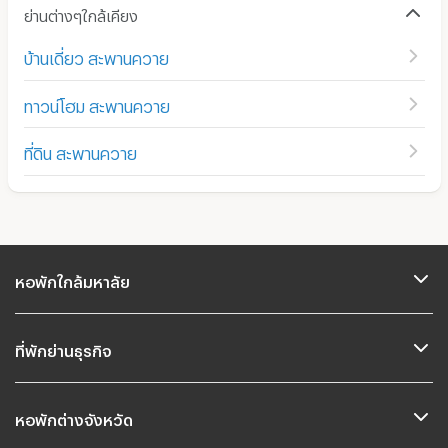
ย่านต่างๆใกล้เคียง
บ้านเดี่ยว สะพานควาย
ทาวน์โฮม สะพานควาย
ที่ดิน สะพานควาย
หอพักใกล้มหาลัย
ที่พักย่านธุรกิจ
หอพักต่างจังหวัด