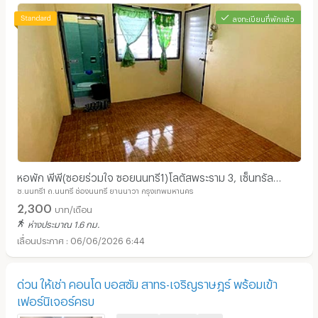
ลงทะเบียนที่พักแล้ว
หอพัก พีพี(ซอยร่วมใจ ซอยนนทรี1)โลตัสพระราม 3, เซ็นทรัล
ซ.นนทรี1 ถ.นนทรี ช่องนนทรี ยานนาวา กรุงเทพมหานคร
พระราม3, ตลาดรุ่งเจริญ (ห่างจากเซเว่น 50 เมตร)
2,300
บาท/เดือน
ห่างประมาณ 1.6 กม.
06/06/2026 6:44
ด่วน ให้เช่า คอนโด บอสซัม สาทร-เจริญราษฎร์ พร้อมเข้า
เฟอร์นิเจอร์ครบ