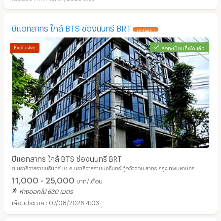
บีแอทสาทร ใกล้ BTS ช่องนนทรี BRT
UPDATE !
ลงทะเบียนที่พักแล้ว
อพาร์ทเม้นท์ หอพัก ย่าน แม็คโคร สาทร :
บีแอทสาทร ใกล้ BTS ช่องนนทรี BRT
ซ.นราธิวาสราชนรินทร์ 10 ถ.นราธิวาสราชนครินทร์ ทุ่งวัดดอน สาทร กรุงเทพมหานคร
11,000 - 25,000
บาท/เดือน
ห่างออกไป 630 เมตร
07/08/2026 4:03