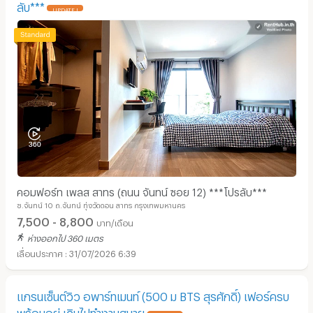
ลับ***
UPDATE !
คอมฟอร์ท เพลส สาทร (ถนน จันทน์ ซอย 12) ***โปรลับ***
ซ.จันทน์ 10 ถ.จันทน์ ทุ่งวัดดอน สาทร กรุงเทพมหานคร
7,500 - 8,800
บาท/เดือน
ห่างออกไป 360 เมตร
31/07/2026 6:39
แกรนเซ็นต์วิว อพาร์ทเมนท์ (500 ม BTS สุรศักดิ์) เฟอร์ครบ
พร้อมอยู่ เดินไปทำงานสบาย