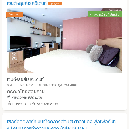
เซนต์หลุยส์เรสซิเดนท์
UPDATE !
ลงทะเบียนที่พักแล้ว
เซนต์หลุยส์เรสซิเดนท์
ซ.จันทน์ 18/7 แยก 23 ทุ่งวัดดอน สาทร กรุงเทพมหานคร
กรุณาโทรสอบถาม
ห่างออกไป 980 เมตร
07/08/2026 8:06
เซอร์วิสอพาร์ทเมนท์ใจกลางสีลม ซ.ศาลาแดง ฟูลเฟอร์นิท
พร้อมบริการทำความสะอาด ใกล้BTS,MRT