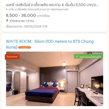
นนทรี เรสซิเด้นซ์ ถ.เชื้อเพลิง-พระราม 4 เริ่มต้น 8,500 บาท/ด.
ซ.นาวิน ถ.เชื้อเพลิง ช่องนนทรี ยานนาวา กรุงเทพมหานคร
สัญญา 1 ปี ฟรีที่จอดรถ!!!
8,500 - 36,000
บาท/เดือน
ห่างประมาณ 1.9 กม.
29/05/2026 7:16
WHITE ROOM - Silom (100 meters to BTS Chong
Nonsi)
UPDATE !
ลงทะเบียนที่พักแล้ว