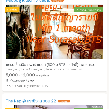
UPDATE !
ลงทะเบียนที่พักแล้ว
แกรนเซ็นต์วิว อพาร์ทเมนท์ (500 ม BTS สุรศักดิ์) เฟอร์ครบ
ซ.เจริญราษฎร์1 แยก 9 ถ.เจริญราษฎร์ ยานนาวา สาทร กรุงเทพมหานคร
พร้อมอยู่ เดินไปทำงานสบาย
5,000 - 12,000
บาท/เดือน
ห่างประมาณ 1.4 กม.
07/08/2026 6:27
The Nap @ นราธิวาส ซอย 22
UPDATE !