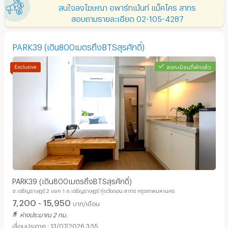
สนใจลงโฆษณา อพาร์ทเม้นท์ แม็คโคร สาทร
สอบถามรายละเอียด 02-105-4287
PARK39 (เดิน800เมตรถึงBTSสุรศักดิ์)
ลงทะเบียนที่พักแล้ว
PARK39 (เดิน800เมตรถึงBTSสุรศักดิ์)
ซ.เจริญราษฎร์ 2 แยก 1 ถ.เจริญราษฎร์ ทุ่งวัดดอน สาทร กรุงเทพมหานคร
7,200 - 15,950
บาท/เดือน
ห่างประมาณ 2 กม.
13/07/2026 3:55