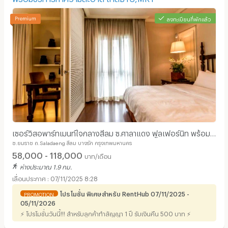
ลงทะเบียนที่พักแล้ว
เซอร์วิสอพาร์ทเมนท์ใจกลางสีลม ซ.ศาลาแดง ฟูลเฟอร์นิท พร้อม
ซ.ยมราช ถ.Saladaeng สีลม บางรัก กรุงเทพมหานคร
บริการทำความสะอาด ใกล้BTS,MRT
58,000 - 118,000
บาท/เดือน
ห่างประมาณ 1.9 กม.
07/11/2025 8:28
โปรโมชั่น พิเศษสำหรับ RentHub 07/11/2025 -
PROMOTION
05/11/2026
⚡ โปรโมชั่นวันนี้!!! สำหรับลูกค้าทำสัญญา 1 ปี รับเงินคืน 500 บาท ⚡