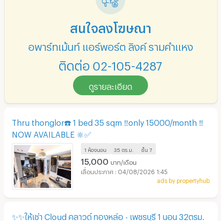
สนใจลงโฆษณา
อพาร์ทเม้นท์ แอร์พอร์ต ลิงค์ รามคำแหง
ติดต่อ 02-105-4287
ดูรายละเอียด
Thru thonglor☎️ 1 bed 35 sqm ‼️only 15000/month ‼️
NOW AVAILABLE 🔆✅
1 ห้องนอน
35 ตร.ม.
ชั้น
7
15,000
บาท/เดือน
04/08/2026 1:45
ads by propertyhub
✨✨ให้เช่า Cloud คลาวด์ ทองหล่อ - เพชรบุรี 1 นอน 32ตรม.