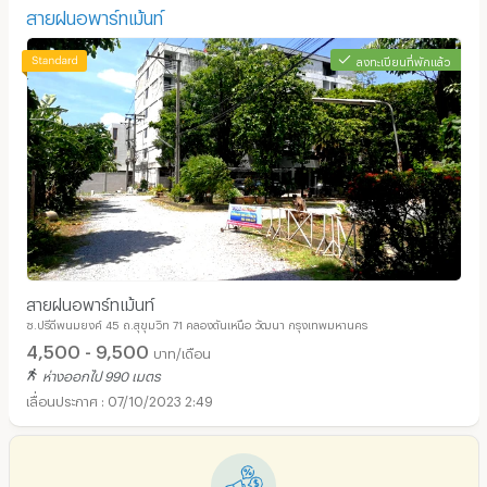
สายฝนอพาร์ทเม้นท์
ลงทะเบียนที่พักแล้ว
สายฝนอพาร์ทเม้นท์
ซ.ปรีดีพนมยงค์ 45 ถ.สุขุมวิท 71 คลองตันเหนือ วัฒนา กรุงเทพมหานคร
4,500 - 9,500
บาท/เดือน
ห่างออกไป 990 เมตร
07/10/2023 2:49