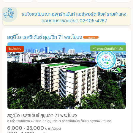
สนใจลงโฆษณา อพาร์ทเม้นท์ แอร์พอร์ต ลิงค์ รามคำแหง
สอบถามรายละเอียด 02-105-4287
สตูดิโอ เรสซิเด้นซ์ สุขุมวิท 71 พระโขนง
UPDATE !
ลงทะเบียนที่พักแล้ว
สตูดิโอ เรสซิเด้นซ์ สุขุมวิท 71 พระโขนง
ซ.ปรีดีย์พนมยงค์ 42 แยก 7 ถ.สุขุมวิท 71 คลองตันเหนือ วัฒนา กรุงเทพมหานคร
6,000 - 25,000
บาท/เดือน
700 - 1,399