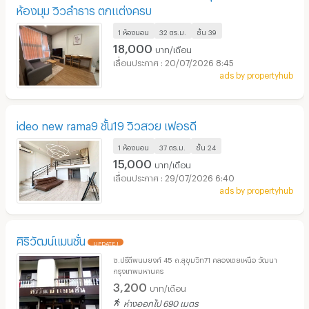
ห้องมุม วิวลำธาร ตกแต่งครบ
1 ห้องนอน
32 ตร.ม.
ชั้น
39
18,000
บาท/เดือน
20/07/2026 8:45
ads by propertyhub
ideo new rama9 ชั้น19 วิวสวย เฟอรดี
1 ห้องนอน
37 ตร.ม.
ชั้น
24
15,000
บาท/เดือน
29/07/2026 6:40
ads by propertyhub
ศิริวัฒน์แมนชั่น
UPDATE !
ซ.ปรีดีพนมยงศ์ 45 ถ.สุขุมวิท71 คลองเตยเหนือ วัฒนา
กรุงเทพมหานคร
3,200
บาท/เดือน
ห่างออกไป 690 เมตร