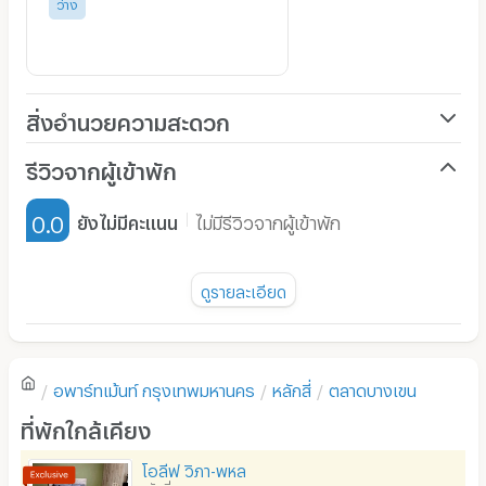
ว่าง
สิ่งอำนวยความสะดวก
เครื่องปรับอากาศ
รีวิวจากผู้เข้าพัก
เฟอร์นิเจอร์-ตู้, เตียง
0.0
ยังไม่มีคะแนน
ไม่มีรีวิวจากผู้เข้าพัก
เครื่องทำน้ำอุ่น
พัดลม
ดูรายละเอียด
มี TV
ยังไม่มีรีวิวของอพาร์ทเม้นท์นี้
ตู้เย็น
อพาร์ทเม้นท์
กรุงเทพมหานคร
หลักสี่
ตลาดบางเขน
โซฟา
เขียนรีวิวแรกของอพาร์ทเม้นท์นี้
ที่พักใกล้เคียง
โต๊ะ - เก้าอี้ทำงาน
โอลีฟ วิภา-พหล
เตาปรุงอาหาร