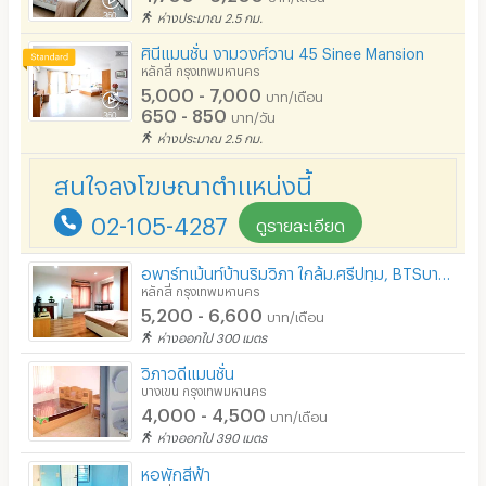
ห่างประมาณ 2.5 กม.
ศินีแมนชั่น งามวงศ์วาน 45 Sinee Mansion
หลักสี่ กรุงเทพมหานคร
5,000 - 7,000
บาท/เดือน
650 - 850
บาท/วัน
ห่างประมาณ 2.5 กม.
สนใจลงโฆษณาตำแหน่งนี้
02-105-4287
ดูรายละเอียด
อพาร์ทเม้นท์บ้านริมวิภา ใกล้ม.ศรีปทุม, BTSบางบัว, สโมสรตำรวจ, Thai PBS เพียง 500 ม.จาก ถ.วิภาวดี
หลักสี่ กรุงเทพมหานคร
5,200 - 6,600
บาท/เดือน
ห่างออกไป 300 เมตร
วิภาวดีแมนชั่น
บางเขน กรุงเทพมหานคร
4,000 - 4,500
บาท/เดือน
ห่างออกไป 390 เมตร
หอพักสีฟ้า