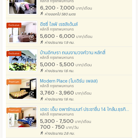
หลักสี่ กรุงเทพมหานคร
6,200 - 7,000
บาท/เดือน
อนุญาตให้เลี้ยงสัตว์
ห่างออกไป 580 เมตร
อนุญาตให้สูบบุหรี่ในห้องพัก
อีซซี่ ไลฟ์ เรซสิเด้นส์
หลักสี่ กรุงเทพมหานคร
โทรศัพท์สายตรง
5,600 - 6,000
บาท/เดือน
ห่างประมาณ 1.9 กม.
ที่จอดรถ
บ้านอักษรา ถนนงามวงศ์วาน หลักสี่
ที่จอดรถมอเตอร์ไซด์/จักรยาน
หลักสี่ กรุงเทพมหานคร
5,000 - 5,500
บาท/เดือน
ลิฟต์
ห่างประมาณ 1.6 กม.
สระว่ายน้ำ
Modern Place (โมเดิร์น เพลส)
หลักสี่ กรุงเทพมหานคร
โรงยิม / ฟิตเนส
3,760 - 3,960
บาท/เดือน
ห่างประมาณ 1.6 กม.
อินเทอร์เน็ตไร้สาย (WIFI) ในห้อง
เดอะ เอ็ม อพาร์ทเมนท์ ประชาชื่น 14 ใกล้ม.ธุรกิจบัณฑิตย์
เคเบิลทีวี / ดาวเทียม
หลักสี่ กรุงเทพมหานคร
5,300 - 7,500
บาท/เดือน
มีระบบรักษาความปลอดภัย (keycard)
700 - 750
บาท/วัน
ห่างประมาณ 2.6 กม.
มีระบบรักษาความปลอดภัย (สแกนลายนิ้วมือ)