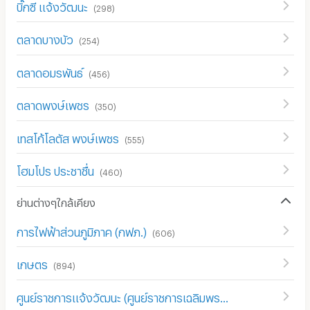
บิ๊กซี แจ้งวัฒนะ
(
298
)
ตลาดบางบัว
(
254
)
ตลาดอมรพันธ์
(
456
)
ตลาดพงษ์เพชร
(
350
)
เทสโก้โลตัส พงษ์เพชร
(
555
)
โฮมโปร ประชาชื่น
(
460
)
ย่านต่างๆใกล้เคียง
การไฟฟ้าส่วนภูมิภาค (กฟภ.)
(
606
)
เกษตร
(
894
)
ศูนย์ราชการแจ้งวัฒนะ (ศูนย์ราชการเฉลิมพระเกียรติ 80 พรรษา)