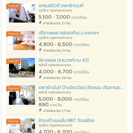
แกรนด์นิวดี อพาร์ทเมนท์
กล้องวงจรปิด (CCTV)
จตุจักร กรุงเทพมหานคร
5,100 - 7,000
บาท/เดือน
รปภ.
ห่างประมาณ 2.1 กม.
ปรีดาเพลส อยู่ตรงข้าม ม.เกษตรฯ
ร้านขายอาหาร
จตุจักร กรุงเทพมหานคร
4,800 - 6,500
ร้านค้า สะดวกซื้อ
บาท/เดือน
ห่างประมาณ 2.1 กม.
ร้านซัก-รีด / มีบริการเครื่องซักผ้า
นิดาเพลส (งามวงศ์วาน 43)
หลักสี่ กรุงเทพมหานคร
ร้านทำผม-เสริมสวย
4,000 - 6,700
บาท/เดือน
สถานี charge รถไฟฟ้า
ห่างประมาณ 2.6 กม.
อพาร์ทเม้นท์ บ้านรัตนวัตน์ (ติดถนน เดินทางสะดวก ย่าน แขวงทุ่งสองห้อง เขตหลักสี่)
หลักสี่ กรุงเทพมหานคร
5,000 - 9,000
บาท/เดือน
690
บาท/วัน
ห่างประมาณ 1.7 กม.
ช้างแก้วแมนชั่น​ MRT วัดเสมียร
จตุจักร กรุงเทพมหานคร
4,700 - 6,200
บาท/เดือน