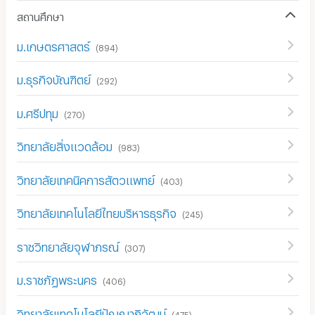
สถานศึกษา
ม.เกษตรศาสตร์
(
894
)
ม.ธุรกิจบัณฑิตย์
(
292
)
ม.ศรีปทุม
(
270
)
วิทยาลัยสิ่งแวดล้อม
(
983
)
วิทยาลัยเทคนิคการสัตวแพทย์
(
403
)
วิทยาลัยเทคโนโลยีไทยบริหารธุรกิจ
(
245
)
ราชวิทยาลัยจุฬาภรณ์
(
307
)
ม.ราชภัฏพระนคร
(
406
)
วิทยาลัยเทคโนโลยีปัญญาภิวัฒน์
(
475
)