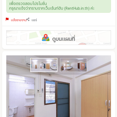
เพื่อตรวจสอบโปรโมชั่น
กรุณาแจ้งว่าทราบจากเว็บเร้นท์ฮับ (RentHub.in.th) ค่ะ
แจ้งรายงาน
แชร์
ดูบนแผนที่