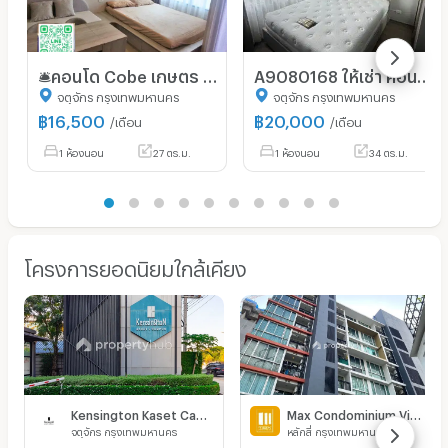
🛎️คอนโด Cobe เกษตร ศรีปทุม ติด BTS บางบัว 0 เมตร มหาวิทยาลัย ศรีปทุม🧸
A9080168 ให้เช่า คอนโด Knightsbridge Kaset Society (คอนโด ไนท์บริดจ์ เกษตร โซไซตี้) ขนาด 34 ตร.ม ชั้น 9 ตึก A
จตุจักร กรุงเทพมหานคร
จตุจักร กรุงเทพมหานคร
฿
16,500
฿
20,000
/เดือน
/เดือน
1 ห้องนอน
27 ตร.ม.
1 ห้องนอน
34 ตร.ม.
โครงการยอดนิยมใกล้เคียง
Kensington Kaset Campus
Max Condominium Vibhavadi
จตุจักร กรุงเทพมหานคร
หลักสี่ กรุงเทพมหานคร