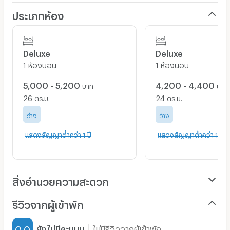
- ห้างสรรพสินค้า
: บิ๊กซีลาดพร้าว, เดอะมอลล์บางกะปิ,
ประเภทห้อง
ฟู้ดแลนด์, โลตัสบางกะปิ,
- โรงพยาบาล
: รพ.ลาดพร้าว, รพ.เวชธานี, รพ.เปาโล
โชคชัย 4
- สถานศึกษา
: มหาลัยรามคำแหง, สถาบันบัณฑิต
Deluxe
Deluxe
พัฒนบริหารศาสตร์, ม.อัสสัมชัญ (ABAC) หัวหมาก,
1 ห้องนอน
1 ห้องนอน
ม.รัตนบัณฑิต (RBAC), โรงเรียนบดินทรเดชา (สิงห์ สิงห
5,000 - 5,200
4,200 - 4,400
เสนี), โรงเรียนบางกอกศึกษา
บาท
บาท
- สถานที่อื่นๆ
: สนามกีฬาหัวหมาก, ศูนย์ฮอนด้าลาดพร้าว
26
24
ตร.ม.
ตร.ม.
122, ตลาดนัดกกท.
ว่าง
ว่าง
แสดงสัญญาต่ำกว่า 1 ปี
แสดงสัญญาต่ำกว่า 1 ปี
สิ่งอำนวยความสะดวกภายในห้องพัก
- เตียง
- โต๊ะข้างเตียง
- ตู้เสื้อผ้า
สิ่งอำนวยความสะดวก
- โต๊ะเครื่องแป้ง
เครื่องปรับอากาศ
- แอร์
รีวิวจากผู้เข้าพัก
- โต๊ะวางทีวี
เฟอร์นิเจอร์-ตู้, เตียง
- ผ้าม่าน
0.0
ยังไม่มีคะแนน
ไม่มีรีวิวจากผู้เข้าพัก