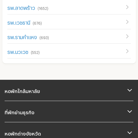
รพ.ลาดพร้าว
(
1652
)
รพ.เวชธานี
(
676
)
รพ.รามคำแหง
(
693
)
รพ.นวเวช
(
552
)
หอพักใกล้มหาลัย
ที่พักย่านธุรกิจ
หอพักต่างจังหวัด