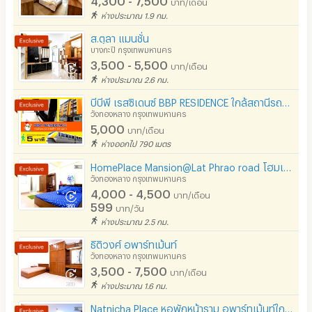
บาท/เดือน
ลิฟต์
ห่างประมาณ 1.9 กม.
สระว่ายน้ำ
ส.ตุลา แมนชั่น
บางกะปิ กรุงเทพมหานคร
โรงยิม / ฟิตเนส
3,500 - 5,500
บาท/เดือน
ห่างประมาณ 2.6 กม.
อินเทอร์เน็ตไร้สาย (WIFI) ในห้อง
บีบีพี เรสซิเดนซ์ BBP RESIDENCE ใกล้สถานีรถไฟฟ้าMRTมหาดไทย เดิน 5 นาที
เคเบิลทีวี / ดาวเทียม
วังทองหลาง กรุงเทพมหานคร
5,000
บาท/เดือน
มีระบบรักษาความปลอดภัย (keycard)
ห่างออกไป 790 เมตร
มีระบบรักษาความปลอดภัย (สแกนลายนิ้วมือ)
HomePlace Mansion@Lat Phrao road โฮมเพลส แมนชั่น ลาดพร้าว78 เซ็นทรัล อีสท์ วิลล์ ใกล้สถานีรถไฟฟ้า
วังทองหลาง กรุงเทพมหานคร
กล้องวงจรปิด (CCTV)
4,000 - 4,500
บาท/เดือน
599
บาท/วัน
รปภ.
ห่างประมาณ 2.5 กม.
ธิติวงศ์ อพาร์ทเม้นท์
ร้านขายอาหาร
วังทองหลาง กรุงเทพมหานคร
3,500 - 7,500
ร้านค้า สะดวกซื้อ
บาท/เดือน
ห่างประมาณ 1.6 กม.
ร้านซัก-รีด / มีบริการเครื่องซักผ้า
Natnicha Place หอพักหน้าราม อพาร์ทเม้นท์ใกล้ ม.ราม ใกล้ท่าเรือรามคำแหง 29