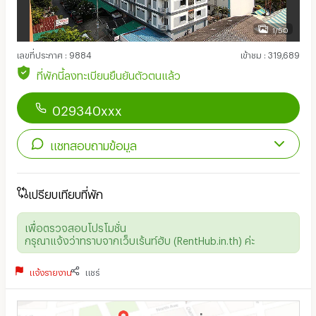
1/50
เลขที่ประกาศ
:
9884
เข้าชม
:
319,689
ที่พักนี้ลงทะเบียนยืนยันตัวตนแล้ว
029340xxx
แชทสอบถามข้อมูล
เปรียบเทียบที่พัก
เพื่อตรวจสอบโปรโมชั่น
กรุณาแจ้งว่าทราบจากเว็บเร้นท์ฮับ (RentHub.in.th) ค่ะ
แจ้งรายงาน
แชร์