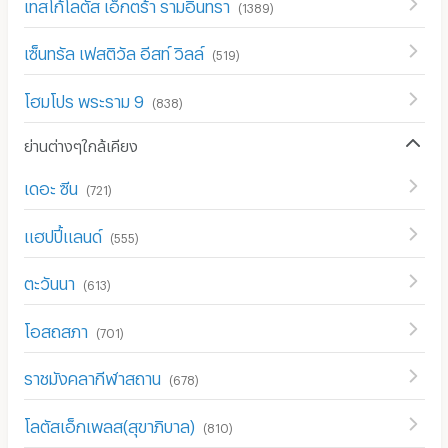
เทสโก้โลตัส เอ็กตร้า รามอินทรา
(
1389
)
เซ็นทรัล เฟสติวัล อีสท์ วิลล์
(
519
)
โฮมโปร พระราม 9
(
838
)
ย่านต่างๆใกล้เคียง
เดอะ ซีน
(
721
)
แฮปปี้แลนด์
(
555
)
ตะวันนา
(
613
)
โอสถสภา
(
701
)
ราชมังคลากีฬาสถาน
(
678
)
โลตัสเอ็กเพลส(สุขาภิบาล)
(
810
)