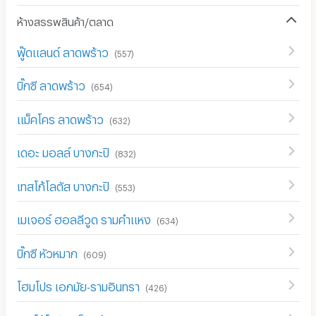
ห้างสรรพสินค้า/ตลาด
ฟู๊ดแลนด์ ลาดพร้าว
(
557
)
บิ๊กซี ลาดพร้าว
(
654
)
แม็คโคร ลาดพร้าว
(
632
)
เดอะ มอลล์ บางกะปิ
(
832
)
เทสโก้โลตัส บางกะปิ
(
553
)
เมเจอร์ ฮอลลีวูด รามคำแหง
(
634
)
บิ๊กซี หัวหมาก
(
609
)
โฮมโปร เอกมัย-รามอินทรา
(
426
)