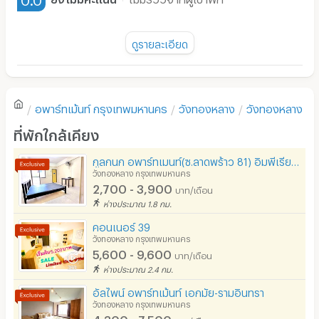
- เครื่องทำน้ำอุ่น*
เครื่องทำน้ำอุ่น
- อินเตอร์เน็ต*
พัดลม
- Cable TV 80 ช่อง*
ดูรายละเอียด
มี TV
ยังไม่มีรีวิวของอพาร์ทเม้นท์นี้
สิ่งอำนวยความสะดวกภายในหอพัก
ตู้เย็น
- เครื่องซักผ้าแบบอัตโนมัติ*
อพาร์ทเม้นท์
กรุงเทพมหานคร
วังทองหลาง
วังทองหลาง
โซฟา
เขียนรีวิวแรกของอพาร์ทเม้นท์นี้
- ฟิตเนส*
ที่พักใกล้เคียง
- ตู้น้ำหยอดเหรียญ*
โต๊ะ - เก้าอี้ทำงาน
- ที่จอดรถ*
กูลกนก อพาร์ทเมนท์(ซ.ลาดพร้าว 81) อิมพีเรียลบิ๊กซีลาดพร้าว *ไม่มีค่าส่วนกลาง ไม่มีค่าเช่าคีย์การ์ด*
เตาปรุงอาหาร
วังทองหลาง กรุงเทพมหานคร
2,700 - 3,900
บาท/เดือน
อนุญาตให้เลี้ยงสัตว์
ระบบรักษาความปลอดภัยประกอบไปด้วย
ห่างประมาณ 1.8 กม.
- มีตาแมวที่ประตูห้อง
อนุญาตให้สูบบุหรี่ในห้องพัก
คอนเนอร์ 39
- Keycard ตรงทางเข้า-ออก
วังทองหลาง กรุงเทพมหานคร
โทรศัพท์สายตรง
- กล้องวงจรปิด 24 ชม.
5,600 - 9,600
บาท/เดือน
- ยามรักษาความปลอดภัย 24 ชม.
ห่างประมาณ 2.4 กม.
ที่จอดรถ
- กลอนสองชั้น
อัลไพน์ อพาร์ทเม้นท์ เอกมัย-รามอินทรา
ที่จอดรถมอเตอร์ไซด์/จักรยาน
วังทองหลาง กรุงเทพมหานคร
4,300 - 7,500