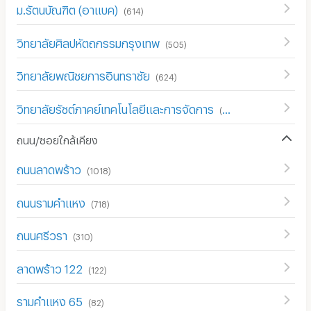
ม.รัตนบัณฑิต (อาแบค)
(
614
)
วิทยาลัยศิลปหัตถกรรมกรุงเทพ
(
505
)
วิทยาลัยพณิชยการอินทราชัย
(
624
)
วิทยาลัยรัชต์ภาคย์เทคโนโลยีและการจัดการ
(
612
)
ถนน/ซอยใกล้เคียง
ถนนลาดพร้าว
(
1018
)
ถนนรามคำแหง
(
718
)
ถนนศรีวรา
(
310
)
ลาดพร้าว 122
(
122
)
รามคำแหง 65
(
82
)