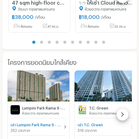
47 sqm high-floor condo Siamese Exclusive Sukhumvit 31 Bangkok
✨✨ให้เช่า Cloud คลาวด์ ทองหล่อ - เพชรบุรี 1 นอน 32ตรม. ห้องมุม วิวลำธาร ตกแต่งครบ
วัฒนา กรุงเทพมหานคร
ห้วยขวาง กรุงเทพมหานคร
฿
38,000
฿
18,000
/เดือน
/เดือน
1 ห้องนอน
47 ตร.ม.
1 ห้องนอน
32 ตร.ม.
โครงการยอดนิยมใกล้เคียง
Lumpini Park Rama 9 - Ratchada
T.C. Green
ห้วยขวาง กรุงเทพมหานคร
ห้วยขวาง กรุงเทพมหานคร
เช่า Lumpini Park Rama 9 - Ratchada
เช่า T.C. Green
252 ประกาศ
319 ประกาศ