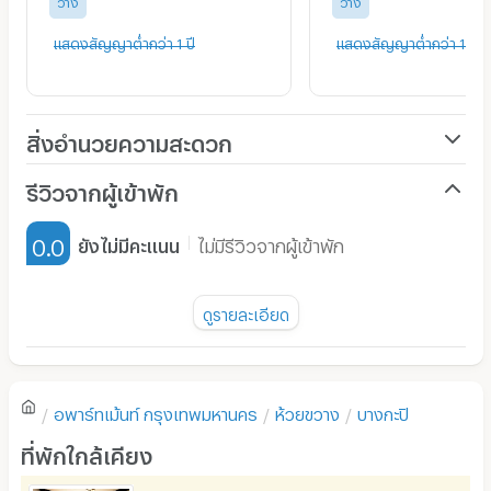
ว่าง
ว่าง
โทร. 02-026-6941
แสดงสัญญาต่ำกว่า 1 ปี
แสดงสัญญาต่ำกว่า 1 ปี
Line:@zimple_asset (
https://lin.ee/o1crZrf
)
🚝 Transportations
สิ่งอำนวยความสะดวก
- Phetburi MRT Station / 5.3 km. / 10 mins
เครื่องปรับอากาศ
รีวิวจากผู้เข้าพัก
- Thong Lo BTS Station / 3.9 km. / 15 mins
เฟอร์นิเจอร์-ตู้, เตียง
0.0
ยังไม่มีคะแนน
ไม่มีรีวิวจากผู้เข้าพัก
🛀 สิ่งอำนวยความสะดวกภายในห้องพัก
เครื่องทำน้ำอุ่น
- ฟูลเฟอร์นิท
พัดลม
ดูรายละเอียด
- เคเบิ้ลทีวี
มี TV
ยังไม่มีรีวิวของอพาร์ทเม้นท์นี้
- เคาน์เตอร์ครัว เตาไฟฟ้า ฮู้ดดูดควัน พร้อมอุปกรณ์ครัว
ตู้เย็น
- อ่างล้างจาน
อพาร์ทเม้นท์
กรุงเทพมหานคร
ห้วยขวาง
บางกะปิ
โซฟา
- ไมโครเวฟ
เขียนรีวิวแรกของอพาร์ทเม้นท์นี้
ที่พักใกล้เคียง
- กาน้ำร้อน
โต๊ะ - เก้าอี้ทำงาน