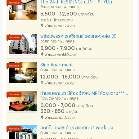
The 24th-RESIDENCE (LOFT STYLE)
- เครื่องปรับอากาศ
เตาปรุงอาหาร
ห้วยขวาง กรุงเทพมหานคร
- เครื่องทำน้ำอุ่น
5,500 - 12,500
บาท/เดือน
อนุญาตให้เลี้ยงสัตว์
รายวัน : โทรสอบถาม
- ซิ้งค์ล้างจาน
ห่างประมาณ 2.4 กม.
อนุญาตให้สูบบุหรี่ในห้องพัก
- เครื่องซักผ้าและเครื่องอบผ้า(บางห้อง)
พร้อมพรรค เรสซิเดนซ์ ซอยทองหล่อ 25
โทรศัพท์สายตรง
- ระเบียงห้อง
วัฒนา กรุงเทพมหานคร
5,900 - 7,900
บาท/เดือน
ที่จอดรถ
ห่างออกไป 680 เมตร
🚖 สิ่งอำนวยความสะดวกภายในอาคาร
ที่จอดรถมอเตอร์ไซด์/จักรยาน
Sino Apartment
- สระว่ายน้ำกลางแจ้งพร้อมสระเด็ก
วัฒนา กรุงเทพมหานคร
ลิฟต์
12,000 - 18,000
บาท/เดือน
- ฟิตเนส
ห่างประมาณ 2.6 กม.
สระว่ายน้ำ
- Sky Lounge
บ้านหมอกเมฆ มีห้องว่างค่ะ MRTห้วยขวาง***ฟรี Wifi & Fitness***โมเดิรน์สไตล์กว้างมาก Studio 30ตรม
โรงยิม / ฟิตเนส
- ที่จอดรถยนต์และมอเตอร์ไซค์
ห้วยขวาง กรุงเทพมหานคร
6,000 - 7,000
บาท/เดือน
- คีย์การ์ดสำหรับผ่านเข้า-ออก อาคาร
อินเทอร์เน็ตไร้สาย (WIFI) ในห้อง
550 - 850
บาท/วัน
- กล้องวงจรปิด
ห่างประมาณ 2.4 กม.
เคเบิลทีวี / ดาวเทียม
- ระบบรักษาความปลอดภัย 24 ชม.
สตูดิโอ เรสซิเด้นซ์ สุขุมวิท 71 พระโขนง
มีระบบรักษาความปลอดภัย (keycard)
วัฒนา กรุงเทพมหานคร
- ร้านกาแฟและร้านอาหาร
6,000 - 25,000