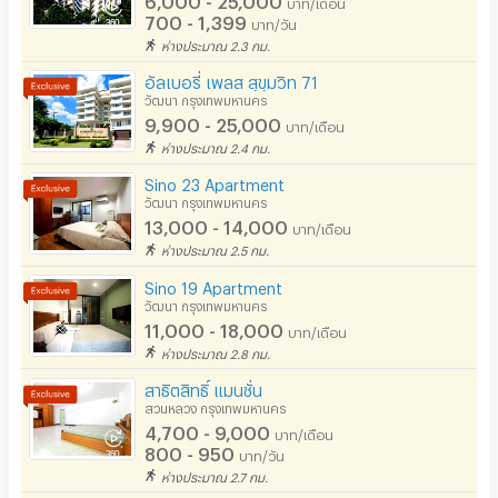
บาท/เดือน
มีระบบรักษาความปลอดภัย (สแกนลายนิ้วมือ)
700 - 1,399
บาท/วัน
ห่างประมาณ 2.3 กม.
📍 สถานที่ใกล้เคียง
กล้องวงจรปิด (CCTV)
อัลเบอรี่ เพลส สุขุมวิท 71
- โรงพยาบาลกรุงเทพ 240 m.
รปภ.
วัฒนา กรุงเทพมหานคร
9,900 - 25,000
- โรงพยาบาลปิยะเวท 1.5 km.
บาท/เดือน
ร้านขายอาหาร
ห่างประมาณ 2.4 กม.
- โรงพยาบาลพระรามเก้า 2.5 km.
ร้านค้า สะดวกซื้อ
Sino 23 Apartment
- โรงพยาบาลสมิติเวช สุขุมวิท 3.3 km.
วัฒนา กรุงเทพมหานคร
13,000 - 14,000
ร้านซัก-รีด / มีบริการเครื่องซักผ้า
บาท/เดือน
- เซ็นทรัล พระราม 9 3.9 km.
ห่างประมาณ 2.5 กม.
- EmQuartier 4.4 km.
ร้านทำผม-เสริมสวย
Sino 19 Apartment
- มหาวิทยาลัยศรีนครินทรวิโรฒ ประสานมิตร 4.6 km.
วัฒนา กรุงเทพมหานคร
สถานี charge รถไฟฟ้า
11,000 - 18,000
บาท/เดือน
- Terminal 21 4.9 km.
ห่างประมาณ 2.8 กม.
- Emporium. 5.0 km.
สาธิตสิทธิ์ แมนชั่น
- EmSphere 5.3 km.
สวนหลวง กรุงเทพมหานคร
4,700 - 9,000
บาท/เดือน
- Central Embassy 5.3 km.
800 - 950
บาท/วัน
- Central World 6.1 km.
ห่างประมาณ 2.7 กม.