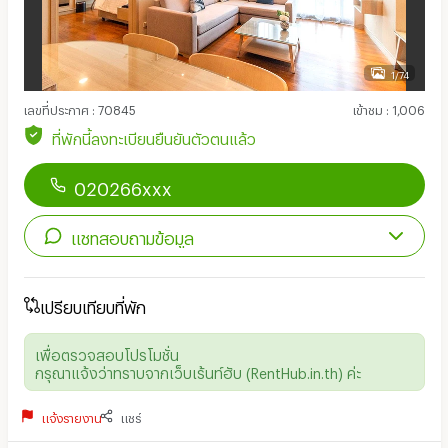
1/74
เลขที่ประกาศ
:
70845
เข้าชม
:
1,006
ที่พักนี้ลงทะเบียนยืนยันตัวตนแล้ว
020266xxx
แชทสอบถามข้อมูล
เปรียบเทียบที่พัก
เพื่อตรวจสอบโปรโมชั่น
กรุณาแจ้งว่าทราบจากเว็บเร้นท์ฮับ (RentHub.in.th) ค่ะ
แจ้งรายงาน
แชร์