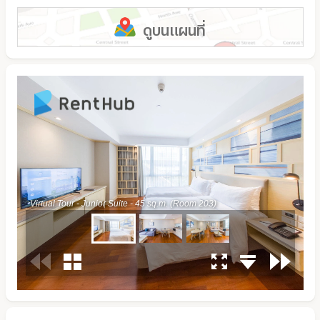
ดูบนแผนที่
0:00 / 0:00
Enter VR
Exit VR
VR Setup
Virtual Tour - Junior Suite - 45 sq.m. (Room 203)