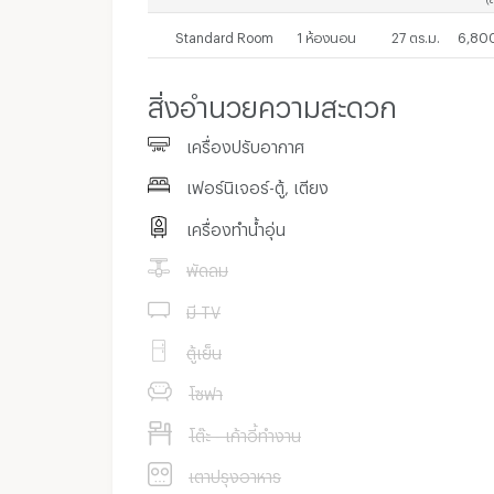
Standard Room
1 ห้องนอน
27 ตร.ม.
6,800
สิ่งอำนวยความสะดวก
เครื่องปรับอากาศ
เฟอร์นิเจอร์-ตู้, เตียง
เครื่องทำน้ำอุ่น
พัดลม
มี TV
ตู้เย็น
โซฟา
โต๊ะ - เก้าอี้ทำงาน
เตาปรุงอาหาร