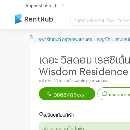
Propertyhub.in.th
ค้นหาด้วยชื่อสถานศึกษา ทำเล หร
อพาร์ทเม้นท์
กรุงเทพมหานคร
พญาไท
สามเสน
เดอะ วิสดอม เรสซิเด้นซ
Wisdom Residence 
ซ.6 ถ.ราชวิถี สามเสนใน พญาไท กรุงเทพมหานคร
0868482xxx
แชทสอบถาม
ดาวน์โหลดแอป
Renthub
เปรียบเทียบที่พัก
เพื่อเริ่มแชทกับอพาร์ทเม้นท์นี้
เพื่อตรวจสอบโปรโมชั่น