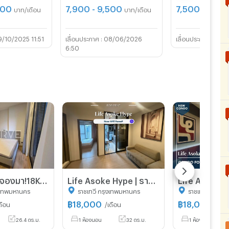
000
7,900 - 9,500
7,500 - 7,90
บาท/เดือน
บาท/เดือน
/10/2025 11:51
08/06/2026
20/0
6:50
🔥ราคาหลุดจองมา!18K- ห้องสตูดิโอ มีกระจกกั้นเป็นสัดส่วน แต่งหรู เฟอร์แน่น พร้อมอยู่ คอนโดหรูทำเลดี ใกล้ BTS อารีย์,La Villa @ Noble Around Ari
Life Asoke Hype | ราคา 18,000 บาท | ห้องสวย ทำเลดี เฟอร์นิเจอร์ครบ พร้อมอยู่
งเทพมหานคร
ราชเทวี กรุงเทพมหานคร
ราชเทวี กรุงเ
฿
18,000
฿
18,000
ดือน
/เดือน
/เดือ
26.4 ตร.ม.
1 ห้องนอน
32 ตร.ม.
1 ห้องนอน