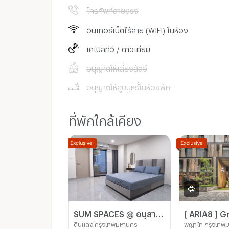
โทรศัพท์สายตรง
อินเทอร์เน็ตไร้สาย (WIFI) ในห้อง
เคเบิลทีวี / ดาวเทียม
อนุญาตให้เลี้ยงสัตว์
อนุญาตให้สูบบุหรี่ในห้องพัก
ที่พักใกล้เคียง
SUM SPACES @ อนุสาวรีย์ชัยฯ
ดินแดง กรุงเทพมหานคร
พญาไท กรุงเทพ