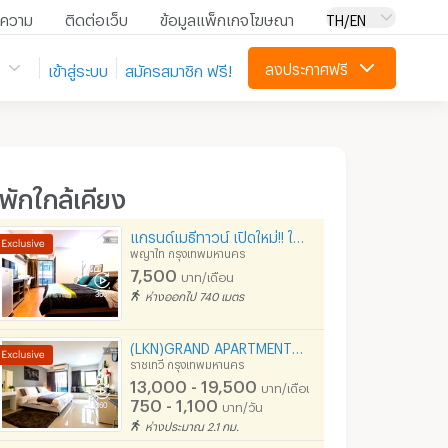
ความ
ติดต่อเว็บ
ข้อมูลแพ็กเกจโฆษณา
TH/EN
ลงประกาศฟรี
เข้าสู่ระบบ
สมัครสมาชิก ฟรี!
ี่พักใกล้เคียง
แกรนด์เมธีทาวน์ เปิดใหม่!! ใกล้อนุสาวรีย์ WIFI เคเบิ้ล ฟรี!!!
พญาไท กรุงเทพมหานคร
7,500
บาท/เดือน
ห่างออกไป 740 เมตร
(LKN)GRAND APARTMENTS:BTS ราชเทวี
ราชเทวี กรุงเทพมหานคร
13,000 - 19,500
บาท/เดือน
750 - 1,100
บาท/วัน
ห่างประมาณ 2.1 กม.