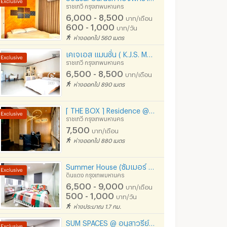
ราชเทวี กรุงเทพมหานคร
6,000 - 8,500
บาท/เดือน
600 - 1,000
บาท/วัน
ห่างออกไป 560 เมตร
เคเจเอส แมนชั่น ( K.J.S. Mansion)
ราชเทวี กรุงเทพมหานคร
6,500 - 8,500
บาท/เดือน
ห่างออกไป 890 เมตร
[ THE BOX ] Residence @ อนุสาวรีย์ชัยฯ - รพ รามา - Airport ling ราชปรารถ
ราชเทวี กรุงเทพมหานคร
7,500
บาท/เดือน
ห่างออกไป 880 เมตร
Summer House (ซัมเมอร์ เฮ้าส์) มี 6000/6500 พค ค่ะ
ดินแดง กรุงเทพมหานคร
6,500 - 9,000
บาท/เดือน
500 - 1,000
บาท/วัน
ห่างประมาณ 1.7 กม.
เอิร์ธ แอนด์ อีฟ เรสซิเดนซ์ BTSอนุสาวรีย์ชัย ฟรี WIFI และ ระบบ LAN เปิดใหม่
แสงแมนชั่น อนุสาวรีชัยสมอรภูมิ
นคร
พญาไท กรุงเทพมหานคร
พญาไท กรุงเทพมหานค
SUM SPACES @ อนุสาวรีย์ชัยฯ