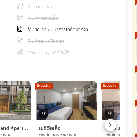
ร้านขายอาหาร
ร้านค้า สะดวกซื้อ
ร้านซัก-รีด / มีบริการเครื่องซักผ้า
ร้านทำผม-เสริมสวย
สถานี charge รถไฟฟ้า
[ ARIA8 ] Grand Apartment ใกล้ BTS อนุสาวรีย์ชัย- รพ รามา
เมธีวิลเล็จ
มหานคร
พญาไท กรุงเทพมหานคร
พญาไท กรุงเทพมหา