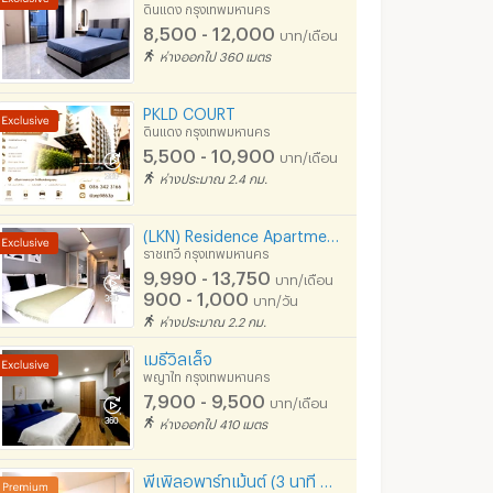
ดินแดง กรุงเทพมหานคร
0
6,500 - 8,500
9,500 - 45,00
บาท/เดือน
บาท/เดือน
8,500 - 12,000
บาท/เดือน
เดือน
ห่างออกไป 360 เมตร
950 - 1,890
บาท/
1/2026 6:22
04/08/2026 2:16
06/08/
PKLD COURT
ดินแดง กรุงเทพมหานคร
5,500 - 10,900
บาท/เดือน
ห่างประมาณ 2.4 กม.
(LKN) Residence Apartments ราชเทวี BTS, สยาม, Platinum, MBK
ราชเทวี กรุงเทพมหานคร
9,990 - 13,750
บาท/เดือน
900 - 1,000
บาท/วัน
ห่างประมาณ 2.2 กม.
เมธีวิลเล็จ
พญาไท กรุงเทพมหานคร
Life Asoke Hype | ราคา 18,000 บาท | ห้องสวย ทำเลดี เฟอร์นิเจอร์ครบ พร้อมอยู่
ให้เช่า คอนโดใกล้ MRT พระราม 9 | Life Asoke Hype | 2 ห้องนอน ชั้นสูง วิวโล่ง ใกล้ Central Rama 9 และ Fortune Town
7,900 - 9,500
บาท/เดือน
ทพมหานคร
ราชเทวี กรุงเทพมหานคร
ปทุมวัน กรุงเทพม
ห่างออกไป 410 เมตร
฿
28,500
฿
60,000
น
/เดือน
/เดือน
26 ตร.ม.
2 ห้องนอน
36 ตร.ม.
2 ห้องนอน
พีเพิลอพาร์ทเม้นต์ (3 นาที BTS อนุเสาวรีย์ชัยสมรภูมิ)