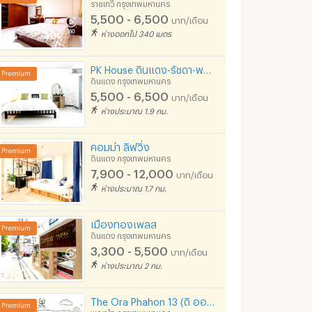
ราชเทวี กรุงเทพมหานคร
5,500 - 6,500
บาท/เดือน
ห่างออกไป 340 เมตร
PK House ดินแดง-รัชดา-พระรามเก้า ห้องใหม่ ราคาดีงาม ติดต่อผ่าน 061-865-0990 เท่านั้น ไม่มี Facebook
ดินแดง กรุงเทพมหานคร
5,500 - 6,500
บาท/เดือน
ห่างประมาณ 1.9 กม.
คอมม่า ลิฟวิ่ง
ดินแดง กรุงเทพมหานคร
IDEO Verve Ratchaprarop
IDEO Mobi Phayathai
Supalai Elite 
7,900 - 12,000
บาท/เดือน
เทพมหานคร
ราชเทวี กรุงเทพมหานคร
ราชเทวี กรุงเทพ
ห่างประมาณ 1.7 กม.
เช่า IDEO Verve Ratchaprarop
เช่า IDEO Mobi Phayathai
เช่า Supalai Elite Ph
68 ประกาศ
170 ประกาศ
เมืองทองเพลส
ดินแดง กรุงเทพมหานคร
ขาย IDEO Verve Ratchaprarop
ขาย IDEO Mobi Phayathai
ขาย Supalai Elite Ph
3,300 - 5,500
30 ประกาศ
83 ประกาศ
บาท/เดือน
ห่างประมาณ 2 กม.
The Ora Phahon 13 (ดิ ออร่า พหล 13) ตรงข้าม ธ.ออมสิน และ ร.พ.วิมุต
พญาไท กรุงเทพมหานคร