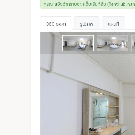
กรุณาแจ้งว่าทราบจากเว็บเร้นท์ฮับ (RentHub.in.th)
Line ID :
@wthewisdom
360 องศา
รูปภาพ
แผนที่
WhatsApp :
ไม่มี