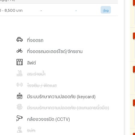
 - 8,500 บาท
-
-
ว่าง
ที่จอดรถ
ที่จอดรถมอเตอร์ไซด์/จักรยาน
ลิฟต์
สระว่ายน้ำ
โรงยิม / ฟิตเนส
มีระบบรักษาความปลอดภัย (keycard)
มีระบบรักษาความปลอดภัย (สแกนลายนิ้วมือ)
กล้องวงจรปิด (CCTV)
รปภ.