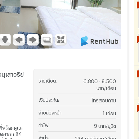
อนุเสาวรีย์
รายเดือน
:
6,800 - 8,500
บาท/เดือน
เงินประกัน
:
โทรสอบถาม
จ่ายล่วงหน้า
:
1
เดือน
ค่าไฟ
:
9
บาท/ยูนิต
ที่พร้อมดูแล
ละระบบคีย์
ค่าน้ำ
:
234
บาทต่อคน/เดือน