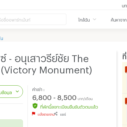
บท
ือชื่ออพาร์ทเม้นท์
ใกล้ฉัน
ค้นหาจาก
ใน
ท
์ - อนุเสาวรีย์ชัย The
(Victory Monument)
ค่าเช่า :
ข้อมูล
6,800 - 8,500
บาท/เดือน
ที่พักนี้ลงทะเบียนยืนยันตัวตนแล้ว
แจ้งรายงาน
แชร์