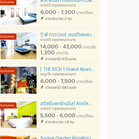
ราชเทวี กรุงเทพมหานคร
6,000 - 7,200
บาท/เดือน
ห่างประมาณ 2 กม.
วี พี ทาวเวอร์ เซอร์วิสอพาร์ทเมนท์ ถนนรางน้ำ ตรงข้ามคิงพาวเวอร์,ใกล้กรมการแพทย์ทหารบก, BTSอนุสาวรีย์
ราชเทวี กรุงเทพมหานคร
14,000 - 42,000
บาท/เดือน
1,200
บาท/วัน
ห่างออกไป 670 เมตร
[ THE RICH ] Grand Apartment ใกล้ BTS อนุสาวรีย์ชัย-รพ รามา
พญาไท กรุงเทพมหานคร
6,000 - 7,500
บาท/เดือน
ห่างออกไป 560 เมตร
สวัสดิ์อพาร์ทเม้นท์ ห้องใหญ่ BTSพญาไท เพชรบุรี 5-7 ใกล้สยาม แพลตินั่ม บรรทัดทอง
ราชเทวี กรุงเทพมหานคร
5,500 - 6,000
บาท/เดือน
ห่างประมาณ 1.8 กม.
Sodsai Garden ห้องพักรายวัน ใกล้อนุสาวรีย์ชัย, ประตูน้ำ, ร.พ.รามา, ร.พ.ราชวิถี, ร.พ. พระมงกุฏ