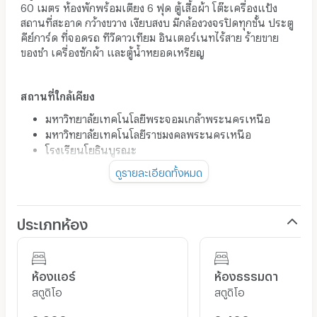
60 เมตร ห้องพักพร้อมเตียง 6 ฟุด ตู้เสื้อผ้า โต๊ะเครื่องแป้ง
สถานที่สะอาด กว้างขวาง เงียบสงบ มีกล้องวงจรปิดทุกชั้น ประตู
คีย์การ์ด ที่จอดรถ ทีวีดาวเทียม อินเตอร์เนทไร้สาย ร้ายขาย
ของชำ เครื่องซักผ้า และตู้น้ำหยอดเหรียญ
สถานที่ใกล้เคียง
มหาวิทยาลัยเทคโนโลยีพระจอมเกล้าพระนครเหนือ
มหาวิทยาลัยเทคโนโลยีราชมงคลพระนครเหนือ
โรงเรียนโยธินบูรณะ
การไฟฟ้าฝ่ายผลิต บางกรวย
ดูรายละเอียดทั้งหมด
รพ.ยันฮี
บิ๊กซีวงศ์สว่าง
ร.พ. เกษมราษฎร์ประชาชื่น
ประเภทห้อง
สถานีรถไฟฟ้า สายสีม่วง (สถานีวงศ์สว่าง)
รถประจำทางสายที่ผ่าน
ห้องแอร์
ห้องธรรมดา
สตูดิโอ
สตูดิโอ
18 ปอ18 49 ปอ49 50 ปอ50 97 ปอ97 543 179