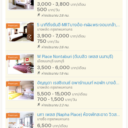
3,000 - 3,800
บาท/เดือน
500
บาท/วัน
ห่างประมาณ 2.6 กม.
5 นาทีถึงยันฮี-MRTบางอ้อ-กฝผ.พระจอมเกล้า, สวนสุนันทา, สวนดุสิต ((เพ็ชรสตรีท Phetstreet Apartment))
บางพลัด กรุงเทพมหานคร
3,900 - 7,000
บาท/เดือน
750
บาท/วัน
ห่างประมาณ 2.6 กม.
W Place Nontaburi (ดับบลิว เพลส นนทบุรี)
เมืองนนทบุรี นนทบุรี
3,500 - 6,000
บาท/เดือน
ห่างประมาณ 1.9 กม.
อัญญดา เรสซิเดนซ์ อพาร์ทเมนท์ หอพัก บางอ้อ จรัญสนิทวงศ์
บางพลัด กรุงเทพมหานคร
5,500 - 15,000
บาท/เดือน
700 - 1,500
บาท/วัน
ห่างประมาณ 2.2 กม.
นภา เพลส (Napha Place) ห้องพักสะอาด วิวสวย เดินทางสะดวก ติดสถานี รถไฟฟ้าบางโพ
บางซื่อ กรุงเทพมหานคร
6,500
บาท/เดือน