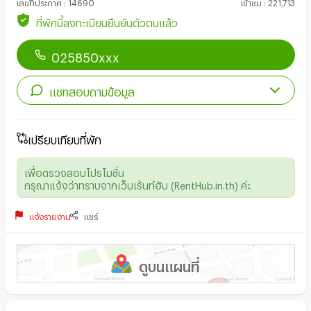
เลขที่ประกาศ
:
14690
เข้าชม
:
221,713
ที่พักนี้ลงทะเบียนยืนยันตัวตนแล้ว
025850xxx
แชทสอบถามข้อมูล
เปรียบเทียบที่พัก
เพื่อตรวจสอบโปรโมชั่น
กรุณาแจ้งว่าทราบจากเว็บเร้นท์ฮับ (RentHub.in.th) ค่ะ
แจ้งรายงาน
แชร์
ดูบนแผนที่