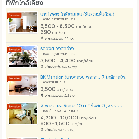
ที่พักใกล้เคียง
โต๊ะ - เก้าอี้ทำงาน
บางโพ๓๒ ใกล้สามเสน (รับระยะสั้นด้วย)
เตาปรุงอาหาร
บางซื่อ กรุงเทพมหานคร
5,500 - 8,500
บาท/เดือน
อนุญาตให้เลี้ยงสัตว์
690
บาท/วัน
ห่างประมาณ 1.1 กม.
อนุญาตให้สูบบุหรี่ในห้องพัก
ธิติวงศ์ วงศ์สว่าง
โทรศัพท์สายตรง
บางซื่อ กรุงเทพมหานคร
3,500 - 4,400
บาท/เดือน
ที่จอดรถ
ห่างออกไป 880 เมตร
ที่จอดรถมอเตอร์ไซด์/จักรยาน
BK Mansion (บางกรวย พระราม 7 ใกล้การไฟฟ้าฝ่ายผลิต,ยันฮี,มจพ.พระนครเหนือ เปิดใหม่)
บางกรวย นนทบุรี
ลิฟต์
3,500
บาท/เดือน
ห่างประมาณ 2.8 กม.
สระว่ายน้ำ
พี พาร์ค เรสซิเดนซ์ 10 นาทีถึงยันฮี ,พระจอมเกล้า , สวนสุนันทา สวนดุสิต
โรงยิม / ฟิตเนส
บางพลัด กรุงเทพมหานคร
4,200 - 10,000
บาท/เดือน
อินเทอร์เน็ตไร้สาย (WIFI) ในห้อง
800 - 1,500
บาท/วัน
ห่างประมาณ 2.2 กม.
เคเบิลทีวี / ดาวเทียม