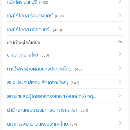
แม็คโคร นนทบุรี
(
482
)
เทสโก้โลตัส รัตนาธิเบศร์
(
654
)
เทสโก้โลตัส นครอินทร์
(
489
)
ย่านต่างๆใกล้เคียง
บางลำภู(บางโพ)
(
538
)
การไฟฟ้าฝ่ายผลิตแห่งประเทศไทย
(
467
)
สนง.ประกันสังคม สำนักงานใหญ่
(
542
)
สถานีขนส่งผู้โดยสารกรุงเทพฯ (หมอชิต2) จตุจักร
(
396
)
สำนักงานคณะกรรมการอาหารและยา
(
554
)
สภาการพยาบาลแห่งประเทศไทย
(
579
)