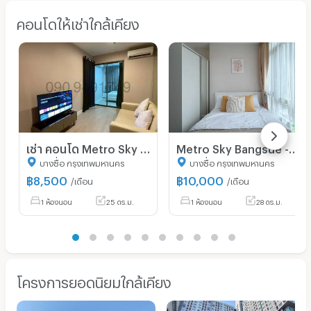
คอนโดให้เช่าใกล้เคียง
เช่า คอนโด Metro Sky ประชาชื่น ติด MRT บางซ่อน *มีหลายห้องค่ะ*
Metro Sky Bangsue - Prachachuen ห้องสวย ราคาดี สอบถามเพิ่มเติมได้ที่ Line @condorental
บางซื่อ กรุงเทพมหานคร
บางซื่อ กรุงเทพมหานคร
฿
8,500
฿
10,000
/เดือน
/เดือน
1 ห้องนอน
25 ตร.ม.
1 ห้องนอน
28 ตร.ม.
โครงการยอดนิยมใกล้เคียง