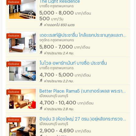
The Light Residence
มีระบบรักษาความปลอดภัย (keycard)
บางซื่อ กรุงเทพมหานคร
5,000 - 8,000
บาท/เดือน
มีระบบรักษาความปลอดภัย (สแกนลายนิ้วมือ)
500
บาท/วัน
ห่างออกไป 850 เมตร
กล้องวงจรปิด (CCTV)
เดอะเรสท์@ประชาชื่น ใกล้แยกประชานุกูลและทางด่วน เครื่องใช้ไฟฟ้า+เฟอร์ครบครัน
รปภ.
จตุจักร กรุงเทพมหานคร
5,800 - 7,000
บาท/เดือน
ร้านขายอาหาร
ห่างประมาณ 2.4 กม.
ร้านค้า สะดวกซื้อ
โนโวล อพาร์ทเม้นท์ บางซื่อ ประชาชื่น
บางซื่อ กรุงเทพมหานคร
4,700 - 5,000
ร้านซัก-รีด / มีบริการเครื่องซักผ้า
บาท/เดือน
ห่างประมาณ 2.2 กม.
ร้านทำผม-เสริมสวย
Better Place: Rama5 (เบทเทอร์เพลส พระราม5)
เมืองนนทบุรี นนทบุรี
สถานี charge รถไฟฟ้า
4,700 - 10,400
บาท/เดือน
ห่างประมาณ 2.8 กม.
อิงอุ่น 3 (ห้องใหญ่ 27 ตรม.)​อยู่หลังกระทรวงสาธารณสุขติดรถไฟฟ้าสีม่วง ฟรีWifi​ ​easy net
เมืองนนทบุรี นนทบุรี
2,900 - 4,690
บาท/เดือน