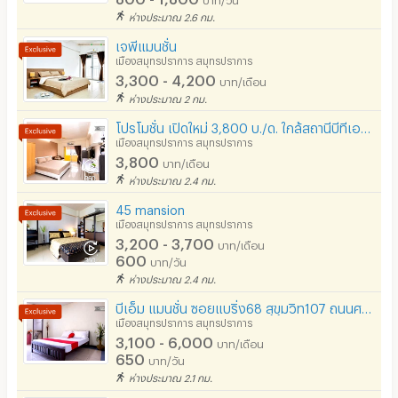
ห่างประมาณ 2.6 กม.
อนุญาตให้สูบบุหรี่ในห้องพัก
เจพีแมนชั่น
โทรศัพท์สายตรง
เมืองสมุทรปราการ สมุทรปราการ
3,300 - 4,200
บาท/เดือน
ที่จอดรถ
ห่างประมาณ 2 กม.
ที่จอดรถมอเตอร์ไซด์/จักรยาน
โปรโมชั่น เปิดใหม่ 3,800 บ./ด. ใกล้สถานีบีทีเอส (แบริ่ง 30 แมนชั่น)
เมืองสมุทรปราการ สมุทรปราการ
ลิฟต์
3,800
บาท/เดือน
ห่างประมาณ 2.4 กม.
สระว่ายน้ำ
45 mansion
โรงยิม / ฟิตเนส
เมืองสมุทรปราการ สมุทรปราการ
3,200 - 3,700
บาท/เดือน
อินเทอร์เน็ตไร้สาย (WIFI) ในห้อง
600
บาท/วัน
ห่างประมาณ 2.4 กม.
เคเบิลทีวี / ดาวเทียม
บีเอ็ม แมนชั่น ซอยแบริ่ง68 สุขุมวิท107 ถนนศรีนครินทร์ ราคาโปรโมชั่น จำนวนจำกัด
มีระบบรักษาความปลอดภัย (keycard)
เมืองสมุทรปราการ สมุทรปราการ
3,100 - 6,000
บาท/เดือน
มีระบบรักษาความปลอดภัย (สแกนลายนิ้วมือ)
650
บาท/วัน
ห่างประมาณ 2.1 กม.
กล้องวงจรปิด (CCTV)