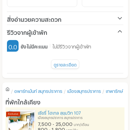
สิ่งอำนวยความสะดวก
เครื่องปรับอากาศ
รีวิวจากผู้เข้าพัก
เฟอร์นิเจอร์-ตู้, เตียง
0.0
ยังไม่มีคะแนน
ไม่มีรีวิวจากผู้เข้าพัก
เครื่องทำน้ำอุ่น
พัดลม
ดูรายละเอียด
มี TV
ยังไม่มีรีวิวของอพาร์ทเม้นท์นี้
ตู้เย็น
อพาร์ทเม้นท์
สมุทรปราการ
เมืองสมุทรปราการ
เทพารักษ์
โซฟา
เขียนรีวิวแรกของอพาร์ทเม้นท์นี้
ที่พักใกล้เคียง
โต๊ะ - เก้าอี้ทำงาน
เธียรี่ โฮเทล สุขุมวิท 107
เตาปรุงอาหาร
เมืองสมุทรปราการ สมุทรปราการ
7,500 - 25,000
บาท/เดือน
อนุญาตให้เลี้ยงสัตว์
800 - 1,800
บาท/วัน