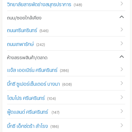
วิทยาลัยสารพัดช่างสมุทรปราการ
(
148
)
ถนน/ซอยใกล้เคียง
ถนนศรีนครินทร์
(
546
)
ถนนเทพารักษ์
(
242
)
ห้างสรรพสินค้า/ตลาด
แจ๊ส เออเบิร์น ศรีนครินทร์
(
386
)
บิ๊กซี ซูเปอร์เซ็นเตอร์ บางนา
(
608
)
โฮมโปร ศรีนครินทร์
(
104
)
ฟู๊ดแลนด์ ศรีนครินทร์
(
147
)
บิ๊กซี เอ็กซ์ตร้า สำโรง
(
186
)