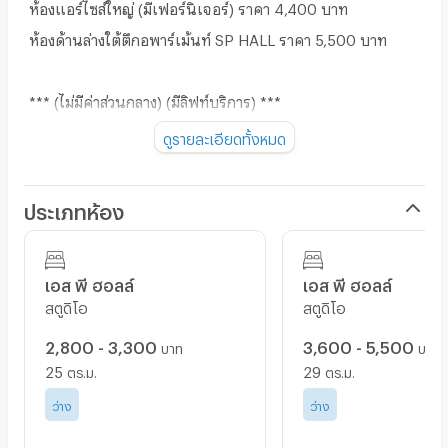
ห้องแอร์ไซส์ใหญ่ (มีเฟอร์นิเจอร์) ราคา 4,400 บาท
ห้องด้านล่างใต้ตึกอพาร์เม้นท์ SP HALL ราคา 5,500 บาท
*** (ไม่มีค่าส่วนกลาง) (มีลิฟท์บริการ) ***
ดูรายละเอียดทั้งหมด
*** โปรแนะนำเพื่อน รับส่วนลดค่าห้อง 500 บาท ไปเลยค้า
ประเภทห้อง
***
เอส พี ฮอลล์
เอส พี ฮอลล์
สตูดิโอ
สตูดิโอ
2,800 - 3,300
3,600 - 5,500
บาท
บาท
25
29
ตร.ม.
ตร.ม.
ว่าง
ว่าง