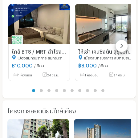
ใกล้ BTS / MRT สำโรง | เลี้ยงน้องหมา-น้องแมวได้ 🐶😻 🏡 Brompton Pet Friendly Samrong Station
ให้เช่า เคนซิงตัน สุขุมวิท-เทพารักษ์
เมืองสมุทรปราการ สมุทรปราการ
เมืองสมุทรปราการ สมุทรปราการ
฿
10,000
฿
8,000
/เดือน
/เดือน
1 ห้องนอน
24 ตร.ม.
1 ห้องนอน
24 ตร.ม.
โครงการยอดนิยมใกล้เคียง