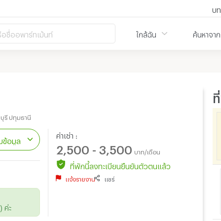
บท
ือชื่ออพาร์ทเม้นท์
ใกล้ฉัน
ค้นหาจาก
ท
)
ุรี ปทุมธานี
ค่าเช่า :
ข้อมูล
2,500 - 3,500
บาท/เดือน
ที่พักนี้ลงทะเบียนยืนยันตัวตนแล้ว
แจ้งรายงาน
แชร์
 ค่ะ