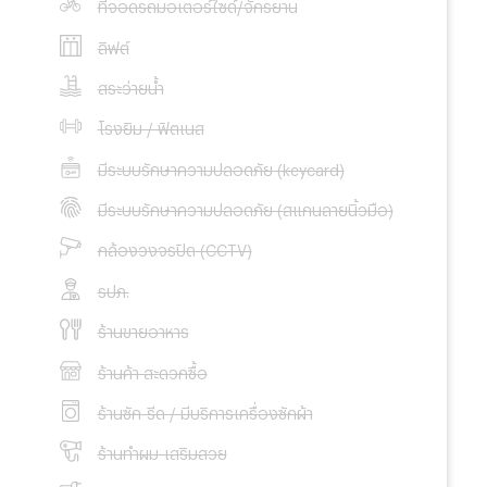
ที่จอดรถมอเตอร์ไซด์/จักรยาน
ลิฟต์
สระว่ายน้ำ
โรงยิม / ฟิตเนส
มีระบบรักษาความปลอดภัย (keycard)
มีระบบรักษาความปลอดภัย (สแกนลายนิ้วมือ)
กล้องวงจรปิด (CCTV)
รปภ.
ร้านขายอาหาร
ร้านค้า สะดวกซื้อ
ร้านซัก-รีด / มีบริการเครื่องซักผ้า
ร้านทำผม-เสริมสวย