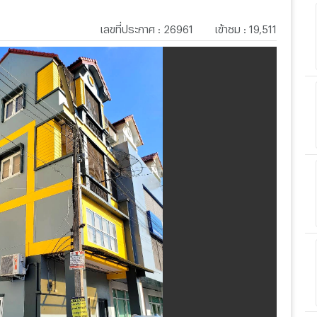
เลขที่ประกาศ
:
26961
เข้าชม
:
19,511