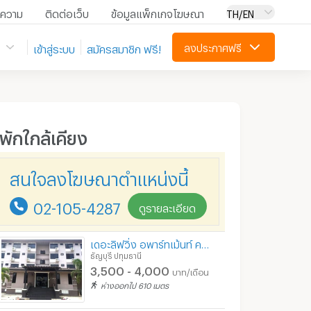
ความ
ติดต่อเว็บ
ข้อมูลแพ็กเกจโฆษณา
TH/EN
ลงประกาศฟรี
เข้าสู่ระบบ
สมัครสมาชิก ฟรี!
ี่พักใกล้เคียง
สนใจลงโฆษณาตำแหน่งนี้
02-105-4287
ดูรายละเอียด
เดอะลิฟวิ่ง อพาร์ทเม้นท์ คลอง11
ธัญบุรี ปทุมธานี
3,500 - 4,000
บาท/เดือน
ห่างออกไป 610 เมตร