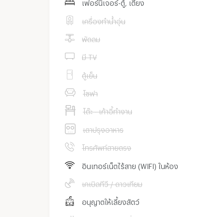
เฟอร์นิเจอร์-ตู้, เตียง
เครื่องทำน้ำอุ่น
พัดลม
มี TV
ตู้เย็น
โซฟา
โต๊ะ - เก้าอี้ทำงาน
เตาปรุงอาหาร
โทรศัพท์สายตรง
อินเทอร์เน็ตไร้สาย (WIFI) ในห้อง
เคเบิลทีวี / ดาวเทียม
อนุญาตให้เลี้ยงสัตว์