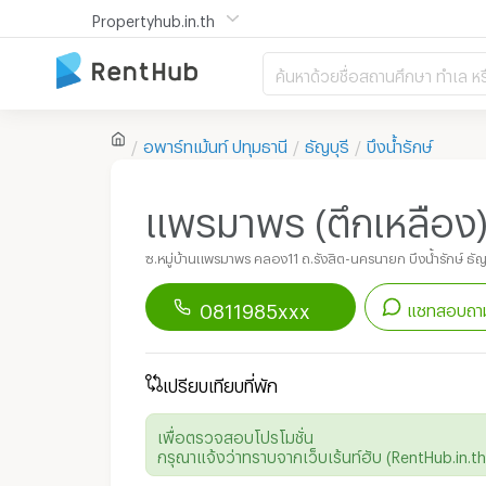
Propertyhub.in.th
ค้นหาด้วยชื่อสถานศึกษา ทำเล หร
อพาร์ทเม้นท์
ปทุมธานี
ธัญบุรี
บึงน้ำรักษ์
แพรมาพร (ตึกเหลือง
ซ.หมู่บ้านแพรมาพร คลอง11 ถ.รังสิต-นครนายก บึงน้ำรักษ์ ธัญบ
0811985xxx
แชทสอบถาม
ดาวน์โหลดแอป
Renthub
เพื่อเริ่มแชทกับอพาร์ทเม้นท์นี้
เปรียบเทียบที่พัก
เพื่อตรวจสอบโปรโมชั่น
กรุณาแจ้งว่าทราบจากเว็บเร้นท์ฮับ (RentHub.in.th)