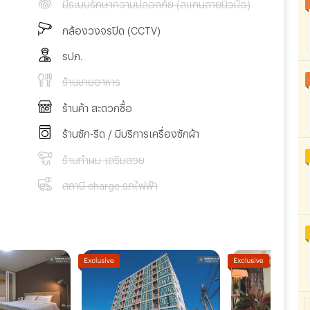
มีระบบรักษาความปลอดภัย (สแกนลายนิ้วมือ)
กล้องวงจรปิด (CCTV)
รปภ.
ร้านขายอาหาร
ร้านค้า สะดวกซื้อ
ร้านซัก-รีด / มีบริการเครื่องซักผ้า
ร้านทำผม-เสริมสวย
สถานี charge รถไฟฟ้า