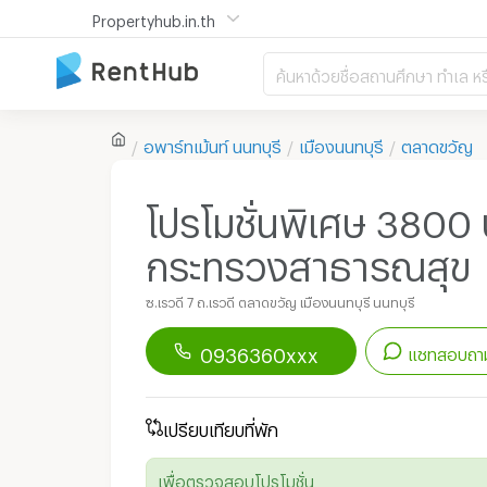
Propertyhub.in.th
ค้นหาด้วยชื่อสถานศึกษา ทำเล หร
อพาร์ทเม้นท์
นนทบุรี
เมืองนนทบุรี
ตลาดขวัญ
โปรโมชั่นพิเศษ 3800 บ
กระทรวงสาธารณสุข
ซ.เรวดี 7 ถ.เรวดี ตลาดขวัญ เมืองนนทบุรี นนทบุรี
0936360xxx
แชทสอบถาม
ดาวน์โหลดแอป
Renthub
เปรียบเทียบที่พัก
เพื่อเริ่มแชทกับอพาร์ทเม้นท์นี้
เพื่อตรวจสอบโปรโมชั่น