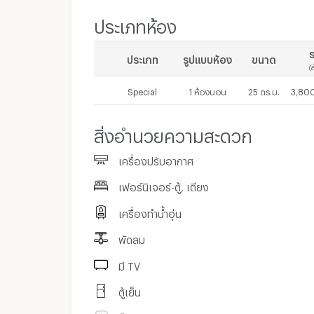
5. เอสพลานาดรัตนาธิเบศร์
ประเภทห้อง
6. สำนักงานประกันสังคม
ร
ประเภท
รูปแบบห้อง
ขนาด
7. บิ๊กซีรัตนาธิเบศร์
(
8. สำนักงาน อ.ย.
Special
1 ห้องนอน
25 ตร.ม.
3,800
9. บิ๊กซีติวานนท์
10. วิทยาลัยนักบริหาร
สิ่งอำนวยความสะดวก
11.
พันทิพย์พลาซ่า
เครื่องปรับอากาศ
12. สำนักงาน ก.พ.
เฟอร์นิเจอร์-ตู้, เตียง
13. เดอะมอลล์งามวงศ์วาน
14. โรงพยาบาลนนทเวช
เครื่องทำน้ำอุ่น
15. โรบินสันรัตนาธิเบศร์
พัดลม
16. เซ็นทรัลรัตนาธิเบศร์
มี TV
17. ท่าน้ำนนทบุรี
ตู้เย็น
18. กองสลาก