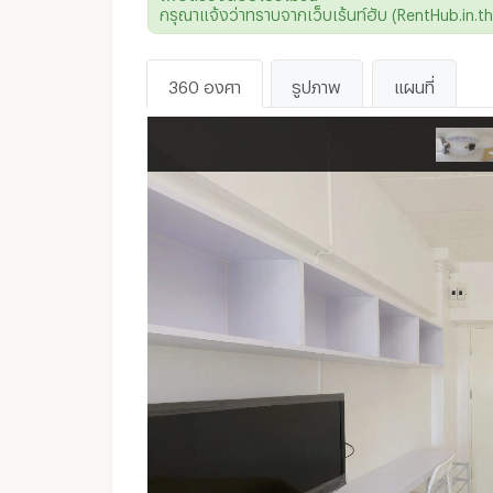
กรุณาแจ้งว่าทราบจากเว็บเร้นท์ฮับ (RentHub.in.th)
Line ID :
ไม่มี
360 องศา
รูปภาพ
แผนที่
WhatsApp :
ไม่มี