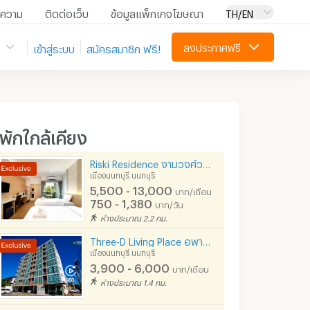
ความ
ติดต่อเว็บ
ข้อมูลแพ็กเกจโฆษณา
TH/EN
ลงประกาศฟรี
เข้าสู่ระบบ
สมัครสมาชิก ฟรี!
ี่พักใกล้เคียง
Riski Residence งามวงศ์วาน ซอย 8 ใกล้ The Mall กระทรวงสาธารณสุข
เมืองนนทบุรี นนทบุรี
5,500 - 13,000
บาท/เดือน
750 - 1,380
บาท/วัน
ห่างประมาณ 2.2 กม.
Three-D Living Place อพาร์ทเม้นท์ ห้องชุดสไตล์คอนโด
เมืองนนทบุรี นนทบุรี
3,900 - 6,000
บาท/เดือน
ห่างประมาณ 1.4 กม.