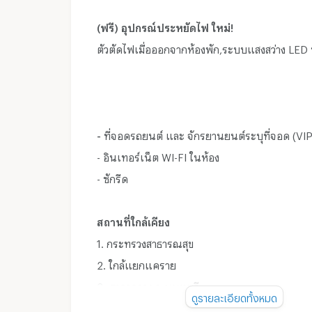
(ฟรี) อุปกรณ์ประหยัดไฟ ใหม่!
ตัวตัดไฟเมื่อออกจากห้องพัก,ระบบแสงสว่าง LED
-
ที่จอดรถยนต์ และ จักรยานยนต์ระบุที่จอด (VI
- อินเทอร์เน็ต WI-FI ในห้อง
- ซักรีด
สถานที่ใกล้เคียง
1. กระทรวงสาธารณสุข
2. ใกล้แยกแคราย
3. ศาลากลาง จ.นนทบุรี
ดูรายละเอียดทั้งหมด
4. โรงพยาบาลโรคทรวงอก