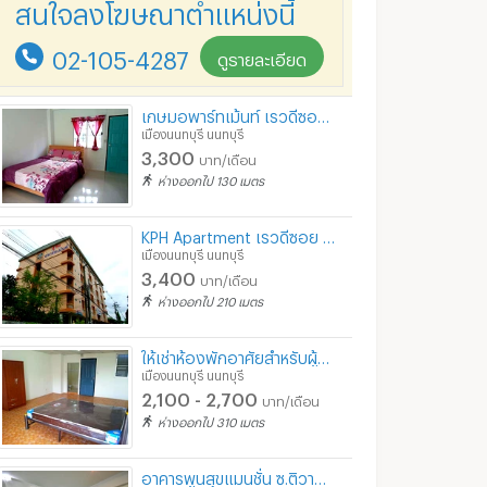
สนใจลงโฆษณาตำแหน่งนี้
02-105-4287
ดูรายละเอียด
โปรโมชั่นใหม่ 3500-3800/ด.พร้อมทีวีตู้เย็น เฟอร์รุ่นใหม่ 3800-4200/ด. เซเว่นปากซอย ป้ายรถเมล์
แกรนด์เรสซิเดนซ์ งามวงศ์วาน 19
ี
เมืองนนทบุรี นนทบุรี
เมืองนนทบุรี นนทบุรี
เกษมอพาร์ทเม้นท์ เรวดีซอย 7 ใกล้รถไฟฟ้าสายสีม่วง กระทรวงสาธารณสุข
0
4,500 - 6,000
5,500 - 13,000
บาท/เดือน
บาท/เดือน
เมืองนนทบุรี นนทบุรี
700 - 800
750 - 1,380
บาท/วัน
บาท/
3,300
บาท/เดือน
ห่างออกไป 130 เมตร
6/2026 8:18
06/08/2026 7:08
28/06/
KPH Apartment เรวดีซอย 9 นนทบุรี ใกล้รถไฟฟ้าสายสีม่วง สถานีศูนย์ราชการนนทบุรี สถานีกระทรวงสาธารณสุข
เมืองนนทบุรี นนทบุรี
3,400
บาท/เดือน
ห่างออกไป 210 เมตร
ให้เช่าห้องพักอาศัยสำหรับผู้หญิง ห้องกว้าง อยู่ต้นซอยเรวดี 5 มีระเบียง ห้องน้ำในตัว
เมืองนนทบุรี นนทบุรี
2,100 - 2,700
บาท/เดือน
ห่างออกไป 310 เมตร
อาคารพูนสุขแมนชั่น ซ.ติวานนทท์ 10
G 5747💛 คอนโดให้เช่า ลุมพินี วิลล์ นครอินทร์-ริเวอร์วิว 🔥มีเครื่องซักผ้า🔥Line❤️💜@condopremium💜❤️ว่างพร้อมอยู่⬛🟨 📞 065 695 3645🟨⬛
🛑LINE ID @cutecondo มี@🛑 มีเครื่องซักผ้า Centric ติวานนท์ 9,500 ว่าง✅ ตอบไว