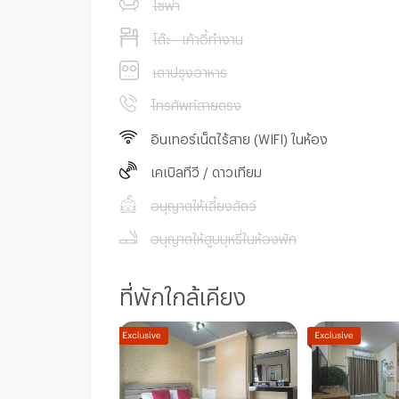
โซฟา
19. เทคโนโลยีราชมงคลสุวรรณภูมิ
โต๊ะ - เก้าอี้ทำงาน
เตาปรุงอาหาร
โทรศัพท์สายตรง
อินเทอร์เน็ตไร้สาย (WIFI) ในห้อง
เคเบิลทีวี / ดาวเทียม
อนุญาตให้เลี้ยงสัตว์
อนุญาตให้สูบบุหรี่ในห้องพัก
ที่พักใกล้เคียง