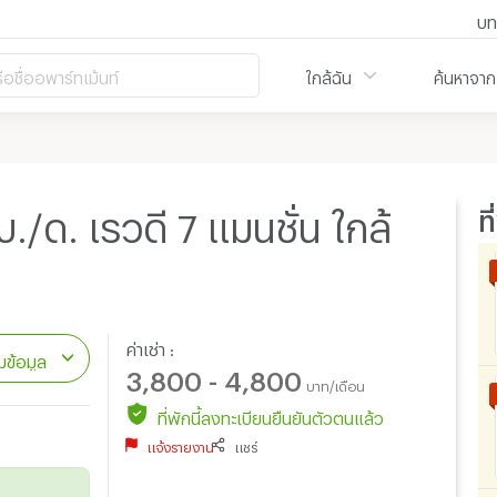
บท
ือชื่ออพาร์ทเม้นท์
ใกล้ฉัน
ค้นหาจาก
ท
./ด. เรวดี 7 แมนชั่น ใกล้
ค่าเช่า :
ข้อมูล
3,800 - 4,800
บาท/เดือน
ที่พักนี้ลงทะเบียนยืนยันตัวตนแล้ว
แจ้งรายงาน
แชร์