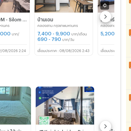
WHITE ROOM - Silom (100 meters to BTS Chong Nonsi)
บ้านเอม
มหานคร
คลองสาน กรุงเทพมหานคร
คลองสาน กรุงเทพ
5,000
7,400 - 9,900
5,200 - 7,20
บาท/
บาท/เดือน
690 - 790
บาท/วัน
2/08/2026 2:24
08/08/2026 2:43
20/0
🍀🍀 ( ห้องว่าง ) ให้เช่า คอนโด คิวเฮ้าส์ สาทร 🍀🍀 ชั้น 16 ขนาด 48 ตร.ม. ตกแต่งครบ พร้อมเครื่องซักผ้า
🗯️Knightsbridge Prime Sathorn🗯️ 🚆ห่าง BTS ช่องนนทรี 600 เมตร 🚆ห่าง BRT อาคารสงเคราะห์ 20 เมตร