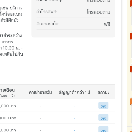
เช่น บริการ
ค่าโทรศัพท์
:
โทรสอบถาม
รทัศน์จอแบน
ัวมีฝักบัว
อินเทอร์เน็ต
:
ฟรี
เช้าระหว่าง
ย อาหาร
า 10:30 น. -
ดเพลินไปกับ
ายเดือน
ค่าเช่ารายวัน
สัญญาต่ำกว่า 1 ปี
สถานะ
สัญญา 1 ปี)
8,000 บาท
-
-
ว่าง
0,000 บาท
-
-
ว่าง
9,000 บาท
-
-
ว่าง