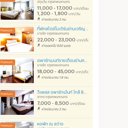
ปทุมวัน กรุงเทพมหานคร
ทพมหานคร
สาทร กรุงเทพมหานคร
คลองสาน กรุงเท
11,000 - 17,000
บาท/เดือน
1,200 - 1,800
฿
35,000
฿
50,000
บาท/วัน
อน
/เดือน
/เดือน
ห่างประมาณ 2 กม.
36.5 ตร.ม.
1 ห้องนอน
45 ตร.ม.
3 ห้องนอน
ที่พักสไตล์โมเดิร์นย่านเจริญกรุง ห้องใหม่ ตกแต่งครบ เงียบสงบ เดินทางสะดวก เช่าระยะสั้นได้
บางรัก กรุงเทพมหานคร
22,000 - 23,000
บาท/เดือน
ห่างออกไป 930 เมตร
อพาร์ทเมนท์รายเดือนย่านศาลาแดง ตกแต่งครบ มีความเป็นส่วนตัวสูง สงบ ปลอดภัย 500 mจากMRTรับสัตว์เลี้ยง*
บางรัก กรุงเทพมหานคร
18,000 - 45,000
บาท/เดือน
ห่างประมาณ 1.8 กม.
วีเพลส อพาร์ทเม้นท์ ใกล้ BTS เซ็นต์หลุยส์ สุรศักดิ์ ช่องนนทรี
o Silom
The Address Sathorn
Ashton Silom
สาทร กรุงเทพมหานคร
ทพมหานคร
บางรัก กรุงเทพมหานคร
บางรัก กรุงเทพม
7,000 - 8,500
บาท/เดือน
ห่างประมาณ 2 กม.
ilom
เช่า The Address Sathorn
เช่า Ashton Silom
365 ประกาศ
298 ประกาศ
หอพัก ณ สว่าง
Silom
ขาย The Address Sathorn
ขาย Ashton Silom
บางรัก กรุงเทพมหานคร