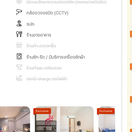
มีระบบรักษาความปลอดภัย (สแกนลายนิ้วมือ)
กล้องวงจรปิด (CCTV)
รปภ.
ร้านขายอาหาร
ร้านค้า สะดวกซื้อ
ร้านซัก-รีด / มีบริการเครื่องซักผ้า
ร้านทำผม-เสริมสวย
สถานี charge รถไฟฟ้า