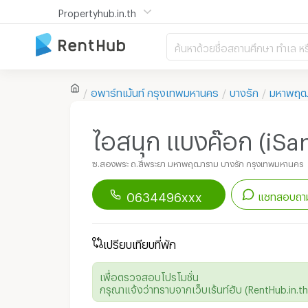
Propertyhub.in.th
ค้นหาด้วยชื่อสถานศึกษา ทำเล หร
อพาร์ทเม้นท์
กรุงเทพมหานคร
บางรัก
มหาพฤฒ
ไอสนุก แบงค๊อก (iS
ซ.สองพระ ถ.สี่พระยา มหาพฤฒาราม บางรัก กรุงเทพมหานคร
0634496xxx
แชทสอบถาม
ดาวน์โหลดแอป
Renthub
เปรียบเทียบที่พัก
เพื่อเริ่มแชทกับอพาร์ทเม้นท์นี้
เพื่อตรวจสอบโปรโมชั่น
กรุณาแจ้งว่าทราบจากเว็บเร้นท์ฮับ (RentHub.in.th)
Line ID :
0634496867