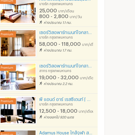
บางรัก กรุงเทพมหานคร
25,000
บาท/เดือน
800 - 2,800
บาท/วัน
ห่างประมาณ 1.1 กม.
เซอร์วิสอพาร์ทเมนท์ใจกลางสีลม ซ.ศาลาแดง ฟูลเฟอร์นิท พร้อมบริการทำความสะอาด ใกล้BTS,MRT
บางรัก กรุงเทพมหานคร
58,000 - 118,000
บาท/เดือน
ห่างประมาณ 1.7 กม.
เซอร์วิสอพาร์ทเมนท์ใจกลางสาทร ตกแต่งพร้อมอยู่ 300 ม.จากBRTอาคารสงเคราะห์ และ 1 km จากBTSช่องนนทรี
สาทร กรุงเทพมหานคร
19,000 - 32,000
บาท/เดือน
ห่างประมาณ 2.2 กม.
พี แอนด์ อาร์ เรสซีเดนท์ [ สี่พระยา บางรัก ] [ ใกล้ ท่าเรือสี่พระยา | Royal Orchid Sheraton | CAT ]
บางรัก กรุงเทพมหานคร
12,500 - 18,000
บาท/เดือน
ห่างออกไป 920 เมตร
Adamus House ใกล้จุฬา สามย่าน เยาวราช ติดMRTหัวลำโพง เดินไม่กี่ก้าวถึง!