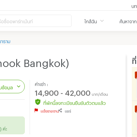
บท
ือชื่ออพาร์ทเม้นท์
ใกล้ฉัน
ค้นหาจาก
าราม
ท
anook Bangkok)
ค่าเช่า :
ข้อมูล
14,900 - 42,000
บาท/เดือน
ที่พักนี้ลงทะเบียนยืนยันตัวตนแล้ว
แจ้งรายงาน
แชร์
 ค่ะ