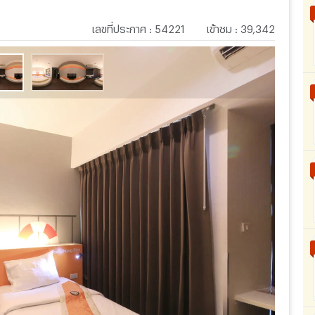
เลขที่ประกาศ
:
54221
เข้าชม
:
39,342