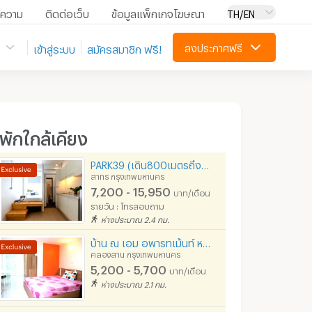
ความ
ติดต่อเว็บ
ข้อมูลแพ็กเกจโฆษณา
TH/EN
ลงประกาศฟรี
เข้าสู่ระบบ
สมัครสมาชิก ฟรี!
ี่พักใกล้เคียง
PARK39 (เดิน800เมตรถึงBTSสุรศักดิ์)
สาทร กรุงเทพมหานคร
7,200 - 15,950
บาท/เดือน
รายวัน : โทรสอบถาม
ห่างประมาณ 2.4 กม.
บ้าน ณ เอม อพารทเม้นท์ หอพักเสมือนบ้าน
คลองสาน กรุงเทพมหานคร
5,200 - 5,700
บาท/เดือน
ห่างประมาณ 2.1 กม.