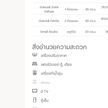
iSanook Suite
28,0
1 ห้องนอน
45 ตร.ม.
Deluxe
40,0
iSanook Family
2 ห้องนอน
65 ตร.ม.
Small Studio
สตูดิโอ
20 ตร.ม.
1
สิ่งอำนวยความสะดวก
เครื่องปรับอากาศ
เฟอร์นิเจอร์-ตู้, เตียง
เครื่องทำน้ำอุ่น
พัดลม
มี TV
ตู้เย็น