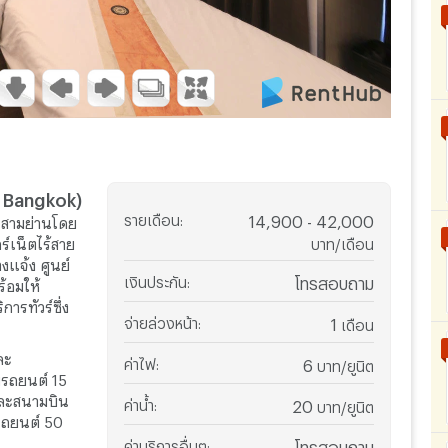
k Bangkok)
รายเดือน
:
14,900 - 42,000
นสามย่านโดย
ร์เน็ตไร้สาย
บาท/เดือน
างแจ้ง ศูนย์
เงินประกัน
:
โทรสอบถาม
้อมให้
การทัวร์ซึ่ง
จ่ายล่วงหน้า
:
1
เดือน
ละ
ค่าไฟ
:
6
บาท/ยูนิต
ยรถยนต์ 15
และสนามบิน
ค่าน้ำ
:
20
บาท/ยูนิต
ยรถยนต์ 50
ค่าบริการอื่นๆ
:
โทรสอบถาม