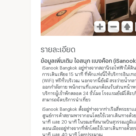
รายละเอียด
ข้อมูลเพิ่มเติม ไอสนุก แบงค๊อก (iSanoo
iSanook Bangkok อยู่ห่างจากสถานีรถไฟฟ้าใต้ดิ
การเดินเพียง 15 นาที ที่พักแห่งนี้ให้บริการอินเทอ
(WiFi) ฟรีทั่วบริเวณ นอกจากนี้ยังมี สระว่ายน้ำกล
ออกกำลังกาย พนักงานที่แผนกต้อนรับส่วนหน้าพร
บริการผู้เข้าพักตลอด 24 ชั่วโมง โรงแรมยังมีโต๊ะบริ
สามารถจัดบริการนำเที่ยว
iSanook Bangkok ตั้งอยู่ห่างจากท่าเรือสี่พระยาแ
ศูนย์การค้าสยามพารากอนโดยใช้เวลาเดินทางด้ว
นาที และ 20 นาที ในขณะที่สนามบินสุวรรณภูมิ
ดอนเมืองอยู่ห่างจากที่พักโดยใช้เวลาเดินทางด้ว
นาที และ 40 นาที โดยประมาณ