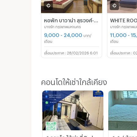
หอพัก บาวาน่า สุรวงศ์-สีลม เริ่มต้น9,000 บาท (ใกล้รพ.จุฬา/ สุรวงศ์ / BTS ศาลาแดง / MRTสามย่าน)
บางรัก กรุงเทพมหานคร
บางรัก กรุงเทพ
9,000 - 24,000
11,000 - 1
บาท/
เดือน
เดือน
28/02/2026 6:01
0
คอนโดให้เช่าใกล้เคียง
🍀คอนโด ให้เช่า ที่ Park Origin จุฬา-สามย่าน ผสานดีไซน์ทันสมัยเข้ากับทำเล🍀