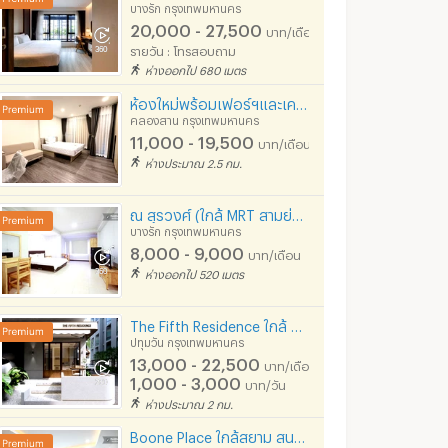
บางรัก กรุงเทพมหานคร
20,000 - 27,500
บาท/เดือน
รายวัน : โทรสอบถาม
เค.อาร์.ลิฟวิ่ง เจริญนคร (K.R. Living)
เอมเฮ้าส์บางกอก
ห่างออกไป 680 เมตร
มหานคร
คลองสาน กรุงเทพมหานคร
คลองสาน กรุงเทพมหา
ห้องใหม่พร้อมเฟอร์ฯและเครื่องใช้ไฟฟ้า ย่านสาทร-เจริญนคร(เฟส2) ใกล้BTSกรุงธนบุรี
0
8,900 - 10,900
5,200 - 5,700
บาท/เดือน
บาท/เดือน
บ
คลองสาน กรุงเทพมหานคร
850 - 1,450
บาท/วัน
11,000 - 19,500
บาท/เดือน
ห่างประมาณ 2.5 กม.
1/2026 7:48
08/08/2026 2:43
08/08/
ณ สุรวงศ์ (ใกล้ MRT สามย่าน 750 เมตร)
บางรัก กรุงเทพมหานคร
8,000 - 9,000
บาท/เดือน
ห่างออกไป 520 เมตร
The Fifth Residence ใกล้ MBK, สยาม, ม.จุฬา, รพ. หัวเฉียว, รพ.รามา
ปทุมวัน กรุงเทพมหานคร
13,000 - 22,500
บาท/เดือน
1,000 - 3,000
บาท/วัน
ห่างประมาณ 2 กม.
Boone Place ใกล้สยาม สนามกีฬา รามา จุฬา หัวเฉียว
คอนโดหรูใหม่ 36.5 ตร.ม. ชั้นสูง ใจกลางถนนเพชรบุรี ราชเทวี
Duplex คอนโด ขนาด 45 ตร.ม. ชั้นสูง ย่านสาทร ใกล้พระราม 4 วิวเมืองสวย