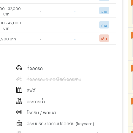
00 - 32,000
-
-
ว่าง
บาท
00 - 42,000
-
-
ว่าง
บาท
4,900 บาท
-
-
เต็ม
ที่จอดรถ
ที่จอดรถมอเตอร์ไซด์/จักรยาน
ลิฟต์
สระว่ายน้ำ
โรงยิม / ฟิตเนส
มีระบบรักษาความปลอดภัย (keycard)