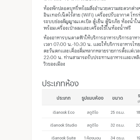
ห้องพักปลอดบุหรี่พร้อมสิ่งอำนวยความสะดวกต่างๆ
อินเทอร์เน็ตไร้สาย (WiFi) เครื่องปรับอากาศ โท
ระบบช่องสัญญาณเคเบิล ตู้เย็น ตู้นิรภัย ห้องน้ำในต
พร้อมเครื่องเป่าผมและเครื่องใช้ในห้องน้ำฟรี
ห้องอาหารบนดาดฟ้าให้บริการอาหารบริการอาหาร
เวลา 07:00 น.-10:30 น. และให้บริการอาหารไท
ตะวันตกและเคื่องดื่มหลากหลายรายการตั้งแต่เวล
22:00 น. ท่านสามารถรับประทานอาหารและเพลิ
วิวของเมือง
ประเภทห้อง
ร
ประเภท
รูปแบบห้อง
ขนาด
(
iSanook Eco
สตูดิโอ
25 ตร.ม.
1
iSanook Studio
สตูดิโอ
32 ตร.ม.
2
iSanook Suite
1 ห้องนอน
34 ตร.ม.
1