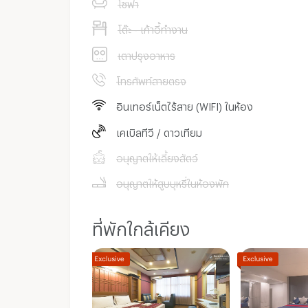
โซฟา
โต๊ะ - เก้าอี้ทำงาน
เตาปรุงอาหาร
โทรศัพท์สายตรง
อินเทอร์เน็ตไร้สาย (WIFI) ในห้อง
เคเบิลทีวี / ดาวเทียม
อนุญาตให้เลี้ยงสัตว์
อนุญาตให้สูบบุหรี่ในห้องพัก
ที่พักใกล้เคียง