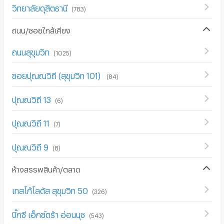
วิทยาลัยดุสิตธานี
(
783
)
ถนน/ซอยใกล้เคียง
ถนนสุขุมวิท
(
1025
)
ซอยปุณณวิถี (สุขุมวิท 101)
(
84
)
ปุณณวิถี 13
(
6
)
ปุณณวิถี 11
(
7
)
ปุณณวิถี 9
(
8
)
ห้างสรรพสินค้า/ตลาด
เทสโก้โลตัส สุขุมวิท 50
(
326
)
บิ๊กซี เอ็กซ์ตร้า อ่อนนุช
(
543
)