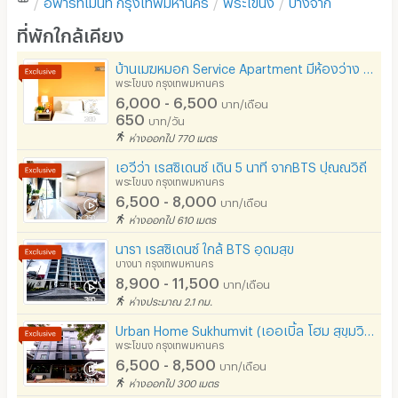
โซฟา
ที่พักใกล้เคียง
ทำเลที่ตั้ง
4.3
โต๊ะ - เก้าอี้ทำงาน
บ้านเมฆหมอก Service Apartment มีห้องว่าง BTSปุณณวิถี สุขุมวิท64 เพียง650ม.จากสถานี
เตาปรุงอาหาร
พระโขนง กรุงเทพมหานคร
ความสะดวกในการเดินทาง
4.5
6,000 - 6,500
บาท/เดือน
อนุญาตให้เลี้ยงสัตว์
650
บาท/วัน
ห่างออกไป 770 เมตร
การให้บริการ
4.0
อนุญาตให้สูบบุหรี่ในห้องพัก
เอวีว่า เรสซิเดนซ์ เดิน 5 นาที จากBTS ปุณณวิถี
โทรศัพท์สายตรง
พระโขนง กรุงเทพมหานคร
6,500 - 8,000
บาท/เดือน
ดูสิ่งที่ผู้เข้าพักชื่นชอบ :
อ่านรีวิวทั้งหมด
ที่จอดรถ
ห่างออกไป 610 เมตร
ที่จอดรถมอเตอร์ไซด์/จักรยาน
นารา เรสซิเดนซ์ ใกล้ BTS อุดมสุข
กานดา
Pawan 
5.0
บางนา กรุงเทพมหานคร
17/01/2025 12:12
04/05/2
ลิฟต์
8,900 - 11,500
บาท/เดือน
เคยเข้าพัก
(
> 1 ปี
)
เคยเข้าพ
ห่างประมาณ 2.1 กม.
สระว่ายน้ำ
ห้องพักตรงปกค่ะ ขนาดห้องกำลังดี
ประสบการณ์โดยรว
Urban Home Sukhumvit (เออเบิ้ล โฮม สุขุมวิท)
สำหรับ 2 คน สะอาด ปลอดภัย เดินทาง
เวลา 1 ปี ประทั
โรงยิม / ฟิตเนส
พระโขนง กรุงเทพมหานคร
6,500 - 8,500
สะดวก พนักงานดูแลดีเป็นกันเองค่ะ
พนักงานทุกคนใน
บาท/เดือน
อินเทอร์เน็ตไร้สาย (WIFI) ในห้อง
ห่างออกไป 300 เมตร
และมีใจรักบริการ ร