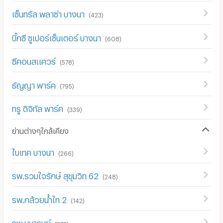
เซ็นทรัล พลาซ่า บางนา
(
423
)
บิ๊กซี ซูเปอร์เซ็นเตอร์ บางนา
(
608
)
ซีคอนสแควร์
(
578
)
ธัญญา พาร์ค
(
795
)
ทรู ดิจิทัล พาร์ค
(
339
)
ย่านต่างๆใกล้เคียง
ไบเทค บางนา
(
266
)
รพ.รวมใจรักษ์ สุขุมวิท 62
(
248
)
รพ.กล้วยน้ำไท 2
(
142
)
รพ.มนารมย์