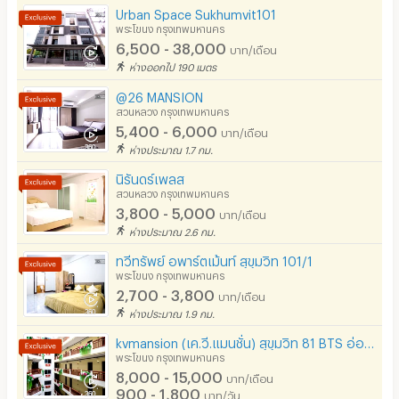
จ่ายไปครับ ผมแ
เคเบิลทีวี / ดาวเทียม
Urban Space Sukhumvit101
พัก ทุกคนมีความเ
อ่านเพิ่มเติม
พระโขนง กรุงเทพมหานคร
มีระบบรักษาความปลอดภัย (keycard)
6,500 - 38,000
บาท/เดือน
ใจครับ
ห่างออกไป 190 เมตร
เขียนรีวิวของคุณ
มีระบบรักษาความปลอดภัย (สแกนลายนิ้วมือ)
@26 MANSION
กล้องวงจรปิด (CCTV)
สวนหลวง กรุงเทพมหานคร
5,400 - 6,000
บาท/เดือน
รปภ.
ห่างประมาณ 1.7 กม.
นิรันดร์เพลส
ร้านขายอาหาร
สวนหลวง กรุงเทพมหานคร
3,800 - 5,000
ร้านค้า สะดวกซื้อ
บาท/เดือน
ห่างประมาณ 2.6 กม.
ร้านซัก-รีด / มีบริการเครื่องซักผ้า
ทวีทรัพย์ อพาร์ตเม้นท์ สุขุมวิท 101/1
พระโขนง กรุงเทพมหานคร
ร้านทำผม-เสริมสวย
2,700 - 3,800
บาท/เดือน
สถานี charge รถไฟฟ้า
ห่างประมาณ 1.9 กม.
kvmansion (เค.วี.แมนชั่น) สุขุมวิท 81 BTS อ่อนนุช
พระโขนง กรุงเทพมหานคร
8,000 - 15,000
บาท/เดือน
900 - 1,800
บาท/วัน