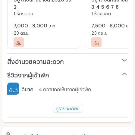
2
3-4-5-6-7-8
1 ห้องนอน
1 ห้องนอน
7,000 - 8,000
7,500 - 8,000
บาท
บาท
23
23
ตร.ม.
ตร.ม.
เต็ม
เต็ม
สิ่งอำนวยความสะดวก
เครื่องปรับอากาศ
รีวิวจากผู้เข้าพัก
เฟอร์นิเจอร์-ตู้, เตียง
4.3
ดีมาก
4 ความคิดเห็นจากผู้เข้าพัก
เครื่องทำน้ำอุ่น
หัวข้อ :
พัดลม
ดูรายละเอียด
ความสะอาด
4.5
มี TV
ตู้เย็น
ความคุ้มค่าของราคาเช่า
4.0
อพาร์ทเม้นท์
กรุงเทพมหานคร
พระโขนง
บางจาก