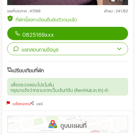
เลขที่ประกาศ
:
47396
เข้าชม
:
241,152
ที่พักนี้ลงทะเบียนยืนยันตัวตนแล้ว
0825169xxx
แชทสอบถามข้อมูล
เปรียบเทียบที่พัก
เพื่อตรวจสอบโปรโมชั่น
กรุณาแจ้งว่าทราบจากเว็บเร้นท์ฮับ (RentHub.in.th) ค่ะ
แจ้งรายงาน
แชร์
ดูบนแผนที่