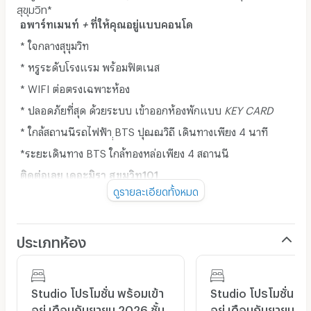
สุขุมวิท*
อพาร์ทเมนท์
+
ที่ให้คุณอยู่แบบคอนโด
* ใจกลางสุขุมวิท
* หรูระดับโรงแรม พร้อมฟิตเนส
* WIFI ต่อตรงเฉพาะห้อง
* ปลอดภัยที่สุด ด้วยระบบ เข้าออกห้องพักแบบ
KEY CARD
* ใกล้สถานนีรถไฟฟ้า ฺฺBTS ปุณณวิถี เดินทางเพียง 4 นาที
*ระยะเดินทาง BTS ใกล้ทองหล่อเพียง 4 สถานนี
ติดต่อเลย เดอะมิรา สุขุมวิท101
ดูรายละเอียดทั้งหมด
TEL. 082-5169555, 0658988299,084-6289556
LINE: @253pzquq
ประเภทห้อง
Studio โปรโมชั่น พร้อมเข้า
Studio โปรโมชั่น พร
อยู่ เดือนกันยายน 2026 ชั้น
อยู่ เดือนกันยายน 20