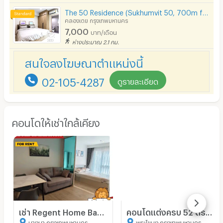
The 50 Residence (Sukhumvit 50, 700m from BTS Onnut)
คลองเตย กรุงเทพมหานคร
7,000
บาท/เดือน
ห่างประมาณ 2.1 กม.
สนใจลงโฆษณาตำแหน่งนี้
02-105-4287
ดูรายละเอียด
คอนโดให้เช่าใกล้เคียง
เช่า Regent Home Bangna แต่งสวย พร้อมอยู่ ใกล้ BTS 350 เมตร เดินทางสะดวก
คอนโดแต่งครบ 52 ตร.ม. ชั้น 9 ใกล้รถไฟฟ้าย่านบางจาก พระโขนง
บางนา กรุงเทพมหานคร
พระโขนง กรุงเทพมหานคร