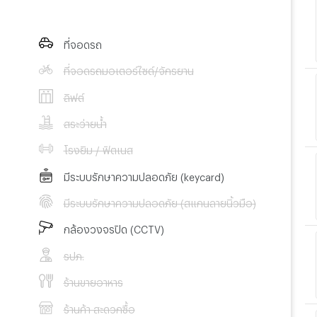
ที่จอดรถ
ที่จอดรถมอเตอร์ไซด์/จักรยาน
ลิฟต์
สระว่ายน้ำ
โรงยิม / ฟิตเนส
มีระบบรักษาความปลอดภัย (keycard)
มีระบบรักษาความปลอดภัย (สแกนลายนิ้วมือ)
กล้องวงจรปิด (CCTV)
รปภ.
ร้านขายอาหาร
ร้านค้า สะดวกซื้อ