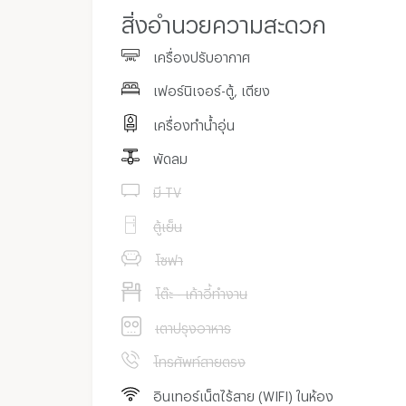
สิ่งอำนวยความสะดวก
เครื่องปรับอากาศ
เฟอร์นิเจอร์-ตู้, เตียง
เครื่องทำน้ำอุ่น
พัดลม
มี TV
ตู้เย็น
โซฟา
โต๊ะ - เก้าอี้ทำงาน
เตาปรุงอาหาร
โทรศัพท์สายตรง
อินเทอร์เน็ตไร้สาย (WIFI) ในห้อง