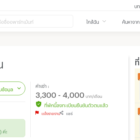
บท
ือชื่ออพาร์ทเม้นท์
ใกล้ฉัน
ค้นหาจาก
ท
น
ค่าเช่า :
ข้อมูล
3,300 - 4,000
บาท/เดือน
ที่พักนี้ลงทะเบียนยืนยันตัวตนแล้ว
แจ้งรายงาน
แชร์
 ค่ะ