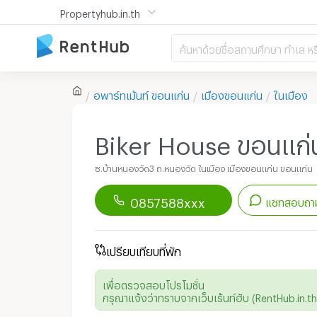
Propertyhub.in.th
ค้นหาด้วยชื่อสถานศึกษา ทำเล หร
อพาร์ทเม้นท์
ขอนแก่น
เมืองขอนแก่น
ในเมือง
Biker House ขอนแก่
ซ.บ้านหนองวัด3 ถ.หนองวัด ในเมือง เมืองขอนแก่น ขอนแก่น
0857588xxx
แชทสอบถาม
ดาวน์โหลดแอป
Renthub
เพื่อเริ่มแชทกับอพาร์ทเม้นท์นี้
เปรียบเทียบที่พัก
เพื่อตรวจสอบโปรโมชั่น
กรุณาแจ้งว่าทราบจากเว็บเร้นท์ฮับ (RentHub.in.th)