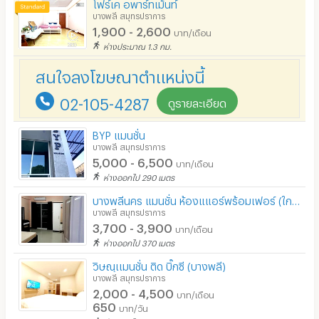
โฟร์เค อพาร์ทเม้นท์
บางพลี สมุทรปราการ
ที่จอดรถ
1,900 - 2,600
บาท/เดือน
ห่างประมาณ 1.3 กม.
ที่จอดรถมอเตอร์ไซด์/จักรยาน
สนใจลงโฆษณาตำแหน่งนี้
ลิฟต์
02-105-4287
สระว่ายน้ำ
ดูรายละเอียด
โรงยิม / ฟิตเนส
BYP แมนชั่น
บางพลี สมุทรปราการ
อินเทอร์เน็ตไร้สาย (WIFI) ในห้อง
5,000 - 6,500
บาท/เดือน
ห่างออกไป 290 เมตร
เคเบิลทีวี / ดาวเทียม
บางพลีนคร แมนชั่น ห้องแแอร์พร้อมเฟอร์ (ใกล้ บิ๊กซีบางพลี)
มีระบบรักษาความปลอดภัย (keycard)
บางพลี สมุทรปราการ
3,700 - 3,900
บาท/เดือน
มีระบบรักษาความปลอดภัย (สแกนลายนิ้วมือ)
ห่างออกไป 370 เมตร
กล้องวงจรปิด (CCTV)
วิษณุเเมนชั่น ติด บิ๊กซี (บางพลี)
บางพลี สมุทรปราการ
รปภ.
2,000 - 4,500
บาท/เดือน
650
บาท/วัน
ร้านขายอาหาร