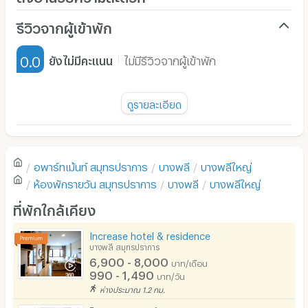
เครื่องปรับอากาศ
รีวิวจากผู้เข้าพัก
เฟอร์นิเจอร์-ตู้, เตียง
0.0
ยังไม่มีคะแนน
ไม่มีรีวิวจากผู้เข้าพัก
เครื่องทำน้ำอุ่น
พัดลม
ดูรายละเอียด
มี TV
ยังไม่มีรีวิวของอพาร์ทเม้นท์นี้
ตู้เย็น
อพาร์ทเม้นท์
สมุทรปราการ
บางพลี
บางพลีใหญ่
โซฟา
เขียนรีวิวแรกของอพาร์ทเม้นท์นี้
ห้องพักรายวัน
สมุทรปราการ
บางพลี
บางพลีใหญ่
โต๊ะ - เก้าอี้ทำงาน
ที่พักใกล้เคียง
เตาปรุงอาหาร
Increase hotel & residence
บางพลี สมุทรปราการ
อนุญาตให้เลี้ยงสัตว์
6,900 - 8,000
บาท/เดือน
990 - 1,490
บาท/วัน
อนุญาตให้สูบบุหรี่ในห้องพัก
ห่างประมาณ 1.2 กม.
โทรศัพท์สายตรง