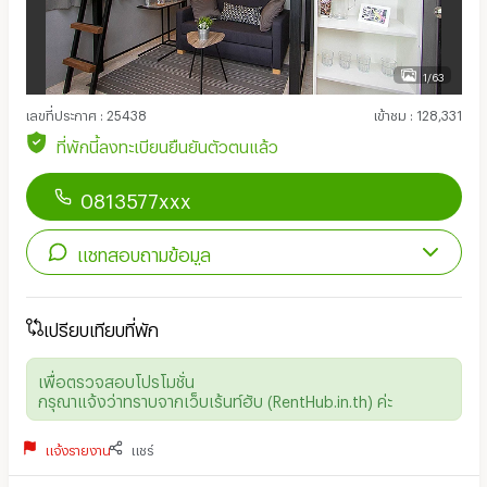
1/63
เลขที่ประกาศ
:
25438
เข้าชม
:
128,331
ที่พักนี้ลงทะเบียนยืนยันตัวตนแล้ว
0813577xxx
แชทสอบถามข้อมูล
เปรียบเทียบที่พัก
เพื่อตรวจสอบโปรโมชั่น
กรุณาแจ้งว่าทราบจากเว็บเร้นท์ฮับ (RentHub.in.th) ค่ะ
แจ้งรายงาน
แชร์