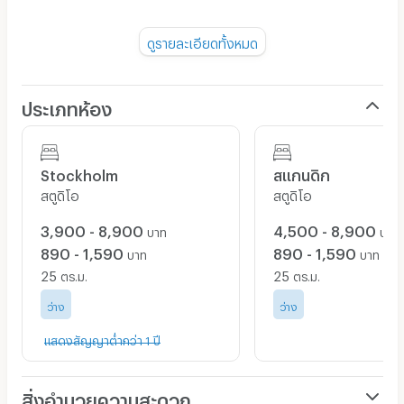
ใกล้กับ ห้าง MM Mega Mall , รพ. บางพลี , รพ. จุฬารัตน์ 3
ดูรายละเอียดทั้งหมด
เเละสถานที่สำคัญทางราชการ ของ อำเภอ บางพลี
ประเภทห้อง
Stockholm
สเเกนดิก
สตูดิโอ
สตูดิโอ
3,900 - 8,900
4,500 - 8,900
บาท
บาท
890 - 1,590
890 - 1,590
บาท
บาท
25
25
ตร.ม.
ตร.ม.
ว่าง
ว่าง
แสดงสัญญาต่ำกว่า 1 ปี
สิ่งอำนวยความสะดวก