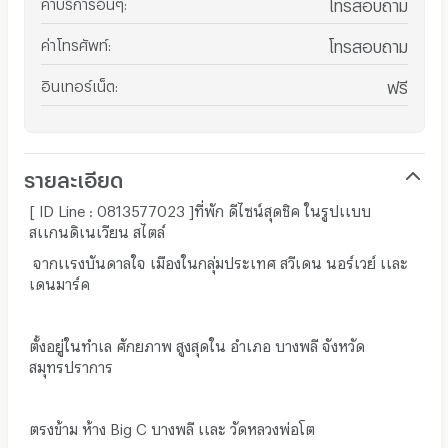
ค่าบริการอื่นๆ
:
โทรสอบถาม
ค่าโทรศัพท์
:
โทรสอบถาม
อินเทอร์เน็ต
:
ฟรี
รายละเอียด
[ ID Line : 0813577023 ]ที่พัก ดีไซน์สุดชิค ในรูปเเบบ
สเเกนดิเนเวียน สไตล์
จากเเรงบันดาลใจ เมืองในกลุ่มประเทศ สวีเดน นอร์เวย์ เเละ
เดนมาร์ค
ตั้งอยู่ในทำเล ศักยภาพ สูงสุดใน อำเภอ บางพลี จังหวัด
สมุทรปราการ
ตรงข้าม ห้าง Big C บางพลี เเละ วัดหลวงพ่อโต