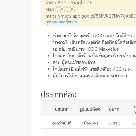
จ่าย 7,800 บาทอยู่ได้เลย
Map 👇👇👇👇👇👇
https://maps.app.goo.gl/56kVN27Nw7gAbE3
ดูรายละเอียดทั้งหมด
ห่างจากบิ๊กซีลาดพร้าว 300 เมตร ใกล้ห้างเ
บางกะปิ เซ็นทรัลเฟสติวัล อีสต์วิลล์ โลตัสเล
เอกมัยรามอินทรา CDC Maxvalue
ใกล้มหาวิทยาลัยรัตนบัณฑิต,มหาวิทยาลัยร
สงบ ผู้คนไม่พลุกพล่าน
ใกล้สถานนีรถไฟฟ้าสายสีเหลือง 400 เมตร
มีบริการให้เช่าจอดรถเดือนละ 500 บาท
ประเภทห้อง
ร
ประเภท
รูปแบบห้อง
ขนาด
(
อพาร์ทเม้นท์
1 ห้องนอน
16 ตร.ม.
3