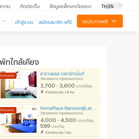
ความ
ติดต่อเว็บ
ข้อมูลแพ็กเกจโฆษณา
TH/EN
ลงประกาศฟรี
เข้าสู่ระบบ
สมัครสมาชิก ฟรี!
ี่พักใกล้เคียง
ธาราเพลส อพาร์ทเม้นท์
วังทองหลาง กรุงเทพมหานคร
2,700 - 3,600
บาท/เดือน
ห่างประมาณ 1.9 กม.
HomePlace Mansion@Lat Phrao road โฮมเพลส แมนชั่น ลาดพร้าว78 เซ็นทรัล อีสท์ วิลล์ ใกล้สถานีรถไฟฟ้า
วังทองหลาง กรุงเทพมหานคร
4,000 - 4,500
บาท/เดือน
599
บาท/วัน
ห่างประมาณ 1 กม.