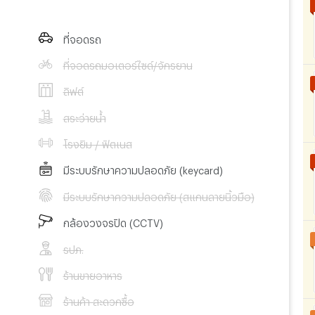
ที่จอดรถ
ที่จอดรถมอเตอร์ไซด์/จักรยาน
ลิฟต์
สระว่ายน้ำ
โรงยิม / ฟิตเนส
มีระบบรักษาความปลอดภัย (keycard)
มีระบบรักษาความปลอดภัย (สแกนลายนิ้วมือ)
กล้องวงจรปิด (CCTV)
รปภ.
ร้านขายอาหาร
ร้านค้า สะดวกซื้อ