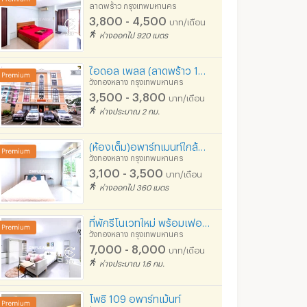
ลาดพร้าว กรุงเทพมหานคร
3,800 - 4,500
บาท/เดือน
ห่างออกไป 920 เมตร
ไอดอล เพลส (ลาดพร้าว 124) เดินทางสะดวก ลาดพร้าว รามคำแหง บางกะปิ
วังทองหลาง กรุงเทพมหานคร
3,500 - 3,800
บาท/เดือน
ห่างประมาณ 2 กม.
(ห้องเต็ม)อพาร์ทเมนท์ใกล้บิ๊กซีลาดพร้าว ซ.ลาดพร้าว85 ราคาไม่แพง ห้องพร้อมเฟอร์ฯ เงียบสงบ สะอาด
วังทองหลาง กรุงเทพมหานคร
3,100 - 3,500
บาท/เดือน
ให้เช่า (ห้องเลี้ยงสัตว์ได้) Chewathai Hallmark Ladprao - Chokchai 4 📲📢สอบถาม line:Rangsima07 มีให้เลือกค่ะ
ห่างออกไป 360 เมตร
🟢ER26376 🟢 ให้เช่า / For Rent Chewathai Hallmark Ladprao - Chokchai 4 💰 ราคา 14,000 บาท/เดือน
รุงเทพมหานคร
วังทองหลาง กรุงเทพมหานคร
บางกะปิ กรุงเทพม
฿
14,000
฿
10,000
น
/เดือน
/เดือน
ที่พักรีโนเวทใหม่ พร้อมเฟอร์ฯใหม่ทุกห้อง ในซ.ลาดพร้าว64 ห้องสวย สะอาด ปลอดภัย ใกล้MRTสีเหลืองโชคชัย4
วังทองหลาง กรุงเทพมหานคร
31 ตร.ม.
1 ห้องนอน
32 ตร.ม.
1 ห้องนอน
7,000 - 8,000
บาท/เดือน
ห่างประมาณ 1.6 กม.
โพธิ 109 อพาร์ทเม้นท์