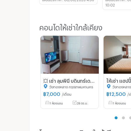
10:02
คอนโดให้เช่าใกล้เคียง
💥 เช่า ลุมพินี บดินทร์เดชา-ราม ขนาด 28 ตรม. b4 ชั้น 5 ราคา ุุ7,000 บาท พร้อมเฟอร์
วังทองหลาง กรุงเทพมหานคร
วังทองหลาง
฿
7,000
฿
12,500
/เดือน
/เ
1 ห้องนอน
28 ตร.ม.
1 ห้องนอน