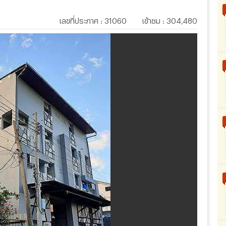
เลขที่ประกาศ
:
31060
เข้าชม
:
304,480