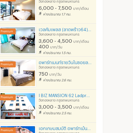
วังทองหลาง กรุงเทพมหานคร
6,000 - 7,500
บาท/เดือน
ห่างประมาณ 1.7 กม.
เวลคัมเพลส (ลาดพร้าว64) อพาร์ทเม้นท์ย่าน MRTสุทธิสาร ลาดพร้าว ใกล้รัชดา ห้วยขวาง เลียบด่วนรามอินทรา
วังทองหลาง กรุงเทพมหานคร
3,600 - 4,500
บาท/เดือน
400
 Sue Trong
Asakan Place Ladprao 85
Le Champs P
บาท/วัน
รุงเทพมหานคร
วังทองหลาง กรุงเทพมหานคร
วังทองหลาง กรุง
ห่างประมาณ 1.5 กม.
อพาร์ทเมนท์รายวันในซอยลาดพร้าว124 ใกล้รถไฟฟ้า สถานีมหาดไทยเพียง 1.6 กิโลเมตร ทำเลดีใกล้สนามราชมังฯ
e Trong
เช่า Asakan Place Ladprao 85
เช่า Le Champs Pre
วังทองหลาง กรุงเทพมหานคร
5 ประกาศ
2 ประกาศ
750
บาท/วัน
ue Trong
ขาย Asakan Place Ladprao 85
ขาย Le Champs Pre
ห่างประมาณ 2.6 กม.
3 ประกาศ
3 ประกาศ
I BIZ MANSION 62 Ladpraw ลาดพร้าว 62 ถูกที่สุดในย่านนี้
วังทองหลาง กรุงเทพมหานคร
3,000 - 3,500
บาท/เดือน
ห่างประมาณ 2.5 กม.
เอกเกษมสมบัติ อพาร์ทเม้นท์ ลาดพร้าว-บีทีเอส ประดิษฐ์มนูธรรม (Eakkasem Sombat -Latphrao BTS)
วังทองหลาง กรุงเทพมหานคร