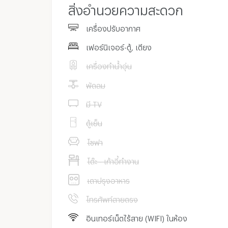
สิ่งอำนวยความสะดวก
เครื่องปรับอากาศ
เฟอร์นิเจอร์-ตู้, เตียง
เครื่องทำน้ำอุ่น
พัดลม
มี TV
ตู้เย็น
โซฟา
โต๊ะ - เก้าอี้ทำงาน
เตาปรุงอาหาร
โทรศัพท์สายตรง
อินเทอร์เน็ตไร้สาย (WIFI) ในห้อง