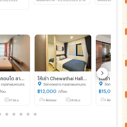
ให้เช่า แฮปปี้คอนโด ลาดพร้าว101 อาคารB 1นอน มีเครื่องซักผ้า 【Line: Yosita828】
ให้เช่า Chewathai Hallmark Ladprao - Chokchai 4 ใกล้ MRT โชคชัย 4 ห้องสวยพร้อมอยู่
 กรุงเทพมหานคร
วังทองหลาง กรุงเทพมหานคร
วังทองหลาง ก
฿
12,000
฿
15,000
ดือน
/เดือน
/เดือ
37 ตร.ม.
1 ห้องนอน
26 ตร.ม.
1 ห้องนอน