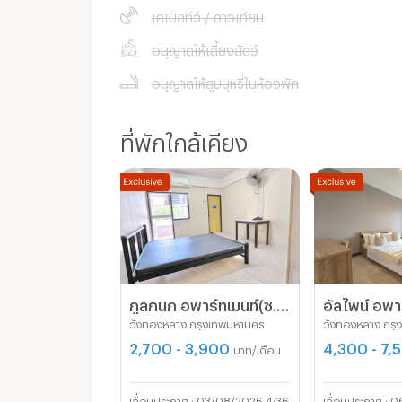
เคเบิลทีวี / ดาวเทียม
อนุญาตให้เลี้ยงสัตว์
อนุญาตให้สูบบุหรี่ในห้องพัก
ที่พักใกล้เคียง
กูลกนก อพาร์ทเมนท์(ซ.ลาดพร้าว 81) อิมพีเรียลบิ๊กซีลาดพร้าว *ไม่มีค่าส่วนกลาง ไม่มีค่าเช่าคีย์การ์ด*
วังทองหลาง กรุงเทพมหานคร
วังทองหลาง กรุ
2,700 - 3,900
4,300 - 7,
บาท/เดือน
03/08/2026 4:36
0