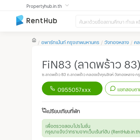
Propertyhub.in.th
ค้นหาด้วยชื่อสถานศึกษา ทำเล หร
อพาร์ทเม้นท์
กรุงเทพมหานคร
วังทองหลาง
คล
FiN83 (ลาดพร้าว 83
ซ.ลาดพร้าว 83 ถ.ลาดพร้าว คลองเจ้าคุณสิงห์ วังทองหลาง ก
0955057xxx
แชทสอบถาม
ดาวน์โหลดแอป
Renthub
เพื่อเริ่มแชทกับอพาร์ทเม้นท์นี้
เปรียบเทียบที่พัก
เพื่อตรวจสอบโปรโมชั่น
กรุณาแจ้งว่าทราบจากเว็บเร้นท์ฮับ (RentHub.in.th)