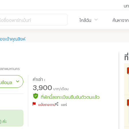
บท
ือชื่ออพาร์ทเม้นท์
ใกล้ฉัน
ค้นหาจาก
องเจ้าคุณสิงห์
ท
)
รุงเทพมหานคร
ค่าเช่า :
ข้อมูล
3,900
บาท/เดือน
ที่พักนี้ลงทะเบียนยืนยันตัวตนแล้ว
แจ้งรายงาน
แชร์
 ค่ะ