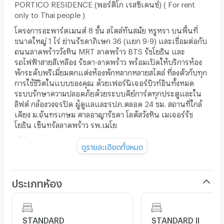
PORTICO RESIDENCE (พอร์ติโก เรสซิเดนซ์) ( For rent
only to Thai people )
โครงการอะพาร์ตเมนต์ 8 ชั้น สไตล์ทันสมัย หรูหรา บนพื้นที่
ขนาดใหญ่ 1 ไร่ ย่านรัชดาภิเษก 36 (แยก 9-9) และเชื่อมต่อกับ
ถนนลาดพร้าววังหิน MRT ลาดพร้าว BTS รัชโยธิน และ
รถไฟฟ้าสายสีเหลือง รัชดา-ลาดพร้าว พร้อมเปิดให้บริการห้อง
พักระดับพรีเมี่ยมตกแต่งห้องพักหลากหลายสไตล์ ที่ลงตัวกับทุก
การใช้ชีวิตในแบบของคุณ ด้วยเฟอร์นิเจอร์บิวท์อินทั้งหมด
ระบบรักษาความปลอดภัยด้วยระบบคีย์การ์ดทุกประตูและใน
ลิฟต์ กล้องวงจรปิด ผู้ดูแลและรปภ.ตลอด 24 ชม. สถานที่ใกล้
เคียง ม.จันทรเกษม ศาลอาญารัชดา โลตัสวังหิน เมเจอร์รัช
โยธิน เซ็นทรัลลาดพร้าว รพ.เมโย
มีให้เช่าที่จอรถยนต์รายเดือนและรายวัน
ดูรายละเอียดทั้งหมด
เช่ารายเดือน 1,000 บาท
เช่ารายวัน 200 บาท/วัน 50 บาท/ชม.
ประเภทห้อง
ติดต่อสอบถาม
T: 092-048-4823,,
STANDARD
STANDARD II