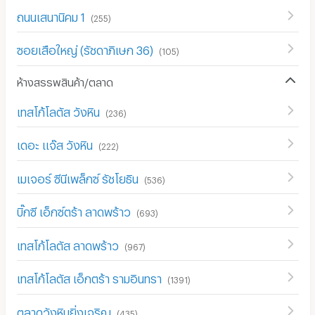
ถนนเสนานิคม 1
(
255
)
ซอยเสือใหญ่ (รัชดาภิเษก 36)
(
105
)
ห้างสรรพสินค้า/ตลาด
เทสโก้โลตัส วังหิน
(
236
)
เดอะ แจ๊ส วังหิน
(
222
)
เมเจอร์ ซีนีเพล็กซ์ รัชโยธิน
(
536
)
บิ๊กซี เอ็กซ์ตร้า ลาดพร้าว
(
693
)
เทสโก้โลตัส ลาดพร้าว
(
967
)
เทสโก้โลตัส เอ็กตร้า รามอินทรา
(
1391
)
ตลาดวังหินยิ่งเจริญ
(
435
)