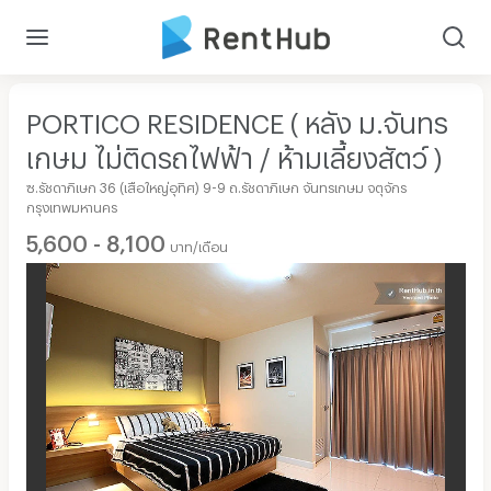
PORTICO RESIDENCE ( หลัง ม.จันทร
เกษม ไม่ติดรถไฟฟ้า / ห้ามเลี้ยงสัตว์ )
ซ.รัชดาภิเษก 36 (เสือใหญ่อุทิศ) 9-9 ถ.รัชดาภิเษก จันทรเกษม จตุจักร
กรุงเทพมหานคร
5,600 - 8,100
บาท/เดือน