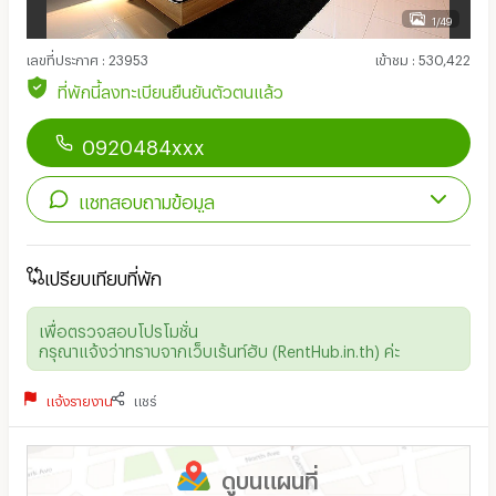
1/49
เลขที่ประกาศ
:
23953
เข้าชม
:
530,422
ที่พักนี้ลงทะเบียนยืนยันตัวตนแล้ว
0920484xxx
แชทสอบถามข้อมูล
เปรียบเทียบที่พัก
เพื่อตรวจสอบโปรโมชั่น
กรุณาแจ้งว่าทราบจากเว็บเร้นท์ฮับ (RentHub.in.th) ค่ะ
แจ้งรายงาน
แชร์
ดูบนแผนที่