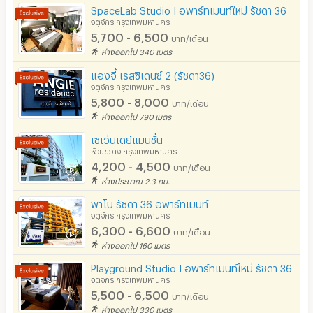
SpaceLab Studio I อพาร์ทเมนท์ใหม่ รัชดา 36
เคเบิลทีวี / ดาวเทียม
จตุจักร กรุงเทพมหานคร
5,700 - 6,500
บาท/เดือน
มีระบบรักษาความปลอดภัย (keycard)
ห่างออกไป 340 เมตร
มีระบบรักษาความปลอดภัย (สแกนลายนิ้วมือ)
แองจี้ เรสซิเดนซ์ 2 (รัชดา36)
จตุจักร กรุงเทพมหานคร
กล้องวงจรปิด (CCTV)
5,800 - 8,000
บาท/เดือน
ห่างออกไป 790 เมตร
รปภ.
เซเว่นเดย์แมนชั่น
ห้วยขวาง กรุงเทพมหานคร
ร้านขายอาหาร
4,200 - 4,500
บาท/เดือน
ร้านค้า สะดวกซื้อ
ห่างประมาณ 2.3 กม.
พาโน รัชดา 36 อพาร์ทเมนท์
ร้านซัก-รีด / มีบริการเครื่องซักผ้า
จตุจักร กรุงเทพมหานคร
6,300 - 6,600
ร้านทำผม-เสริมสวย
บาท/เดือน
ห่างออกไป 160 เมตร
สถานี charge รถไฟฟ้า
Playground Studio I อพาร์ทเมนท์ใหม่ รัชดา 36
จตุจักร กรุงเทพมหานคร
5,500 - 6,500
บาท/เดือน
ห่างออกไป 330 เมตร