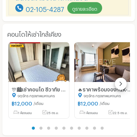
02-105-4287
ดูรายละเอียด
คอนโดให้เช่าใกล้เคียง
🎊🏙️เช่าคอนโด ชีวาทัย เกษตร-นวมินทร์ (Chewathai kaset-nawamin) ใกล้BTS เสนานิคม และ ม.เกษตรศาสตร์📌
🔥ราคาพร้อมจอง!12K-ห้องสตูดิโอ แต่งสวยมาก วิวเมือง เฟอร์แน่น คอนโดทำเลดีมาก ใกล้ MRT ลาดพร้าว @ Nue Noble Ratchada Lat Phrao
จตุจักร กรุงเทพมหานคร
จตุจักร กรุงเทพมหานคร
฿
12,000
฿
12,000
/เดือน
/เดือน
1 ห้องนอน
25 ตร.ม.
1 ห้องนอน
22.5 ตร.ม.