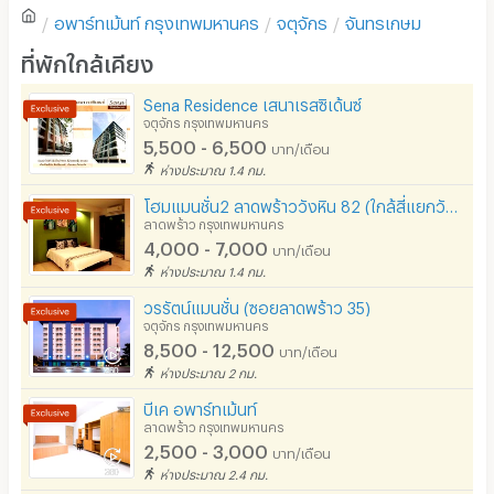
อพาร์ทเม้นท์
กรุงเทพมหานคร
จตุจักร
จันทรเกษม
โซฟา
เขียนรีวิวแรกของอพาร์ทเม้นท์นี้
ที่พักใกล้เคียง
โต๊ะ - เก้าอี้ทำงาน
Sena Residence เสนาเรสซิเด้นซ์
เตาปรุงอาหาร
จตุจักร กรุงเทพมหานคร
5,500 - 6,500
บาท/เดือน
อนุญาตให้เลี้ยงสัตว์
ห่างประมาณ 1.4 กม.
อนุญาตให้สูบบุหรี่ในห้องพัก
โฮมแมนชั่น2​ ลาดพร้าววังหิน​ 82​ (ใกล้สี่แยกวังหิน)
ลาดพร้าว กรุงเทพมหานคร
โทรศัพท์สายตรง
4,000 - 7,000
บาท/เดือน
ห่างประมาณ 1.4 กม.
ที่จอดรถ
วรรัตน์แมนชั่น (ซอยลาดพร้าว 35)
ที่จอดรถมอเตอร์ไซด์/จักรยาน
จตุจักร กรุงเทพมหานคร
8,500 - 12,500
บาท/เดือน
ลิฟต์
ห่างประมาณ 2 กม.
สระว่ายน้ำ
บีเค อพาร์ทเม้นท์
ลาดพร้าว กรุงเทพมหานคร
โรงยิม / ฟิตเนส
2,500 - 3,000
บาท/เดือน
ห่างประมาณ 2.4 กม.
อินเทอร์เน็ตไร้สาย (WIFI) ในห้อง