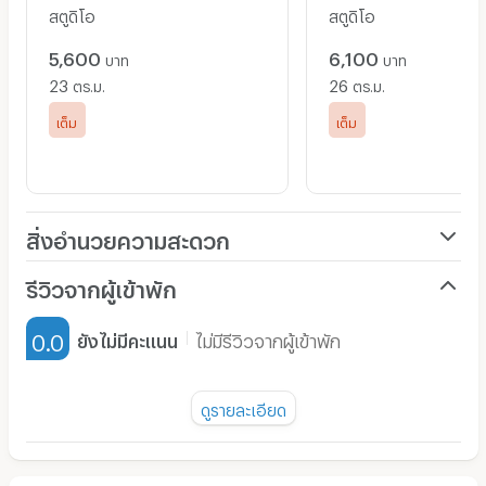
สตูดิโอ
สตูดิโอ
E:
portico.front@gmail.com
Line@ : @portico
5,600
6,100
บาท
บาท
23
26
FB :
https://www.facebook.com/porticoresidence/
ตร.ม.
ตร.ม.
เต็ม
เต็ม
สิ่งอำนวยความสะดวก
เครื่องปรับอากาศ
รีวิวจากผู้เข้าพัก
เฟอร์นิเจอร์-ตู้, เตียง
0.0
ยังไม่มีคะแนน
ไม่มีรีวิวจากผู้เข้าพัก
เครื่องทำน้ำอุ่น
พัดลม
ดูรายละเอียด
มี TV
ยังไม่มีรีวิวของอพาร์ทเม้นท์นี้
ตู้เย็น