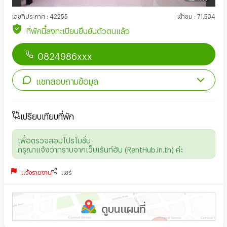
เลขที่ประกาศ
:
42255
เข้าชม
:
71,534
ที่พักนี้ลงทะเบียนยืนยันตัวตนแล้ว
0824986xxx
แชทสอบถามข้อมูล
เปรียบเทียบที่พัก
เพื่อตรวจสอบโปรโมชั่น
กรุณาแจ้งว่าทราบจากเว็บเร้นท์ฮับ (RentHub.in.th) ค่ะ
แจ้งรายงาน
แชร์
ดูบนแผนที่