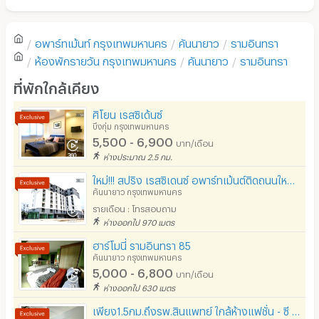
ยังไม่มีรีวิวของอพาร์ทเม้นท์นี้
-เครื่องปรับอากาศพานาโซนิคแบบประหยัดไฟเบอร์5
-ตู้เย็นขนาดกระทัดรัดแบบประหยัดไฟเบอร์5
ตู้เย็น
-โทรทัศน์แบบดิจิตอลทีวีรับสัญญาณ26ช่อง
อพาร์ทเม้นท์
กรุงเทพมหานคร
คันนายาว
รามอินทรา
โซฟา
เขียนรีวิวแรกของอพาร์ทเม้นท์นี้
-เครื่องอุ่นอาหารไมโครเวฟ
ห้องพักรายวัน
กรุงเทพมหานคร
คันนายาว
รามอินทรา
-อินเตอร์เน็ตโดยเน็ตไฟเบอร์ส่งสัญญาณผ่าน"Fiber optic"
โต๊ะ - เก้าอี้ทำงาน
ที่พักใกล้เคียง
ตำแหน่งที่ตั้งและสถานที่ใกล้เคียง
เตาปรุงอาหาร
ศิโยน เรสซิเด้นซ์
Room R77
ตั้งอยู่ที่ ถ.รามอินทราซอย 77 แยก8 ซึ่งอยู่ในชุมชน
บึงกุ่ม กรุงเทพมหานคร
อนุญาตให้เลี้ยงสัตว์
ด้วยสภาพสิ่งแวดล้อมที่เป็นมิตร สงบและปลอดภัย โดยอยู่ใกล้
5,500 - 6,900
บาท/เดือน
เคียงกับสถานที่ต่างๆ อาทิเช่น รพ,สถานนีตำรวจและห้างสรรพ
อนุญาตให้สูบบุหรี่ในห้องพัก
ห่างประมาณ 2.5 กม.
สินค้า ใกล้กับทางขึ้น-ลงทางด่วน โดยมีรายละเอียดและระยะทาง
โดยประมาณดังนี้
ใหม่!!! สปริง เรสซิเดนซ์ อพาร์ทเม้นต์ติดถนนใหญ่ (ซ.นวมินทร์ 161-163)
โทรศัพท์สายตรง
คันนายาว กรุงเทพมหานคร
-100เมตรถึง: วินมอเตอร์ไซค์และวินรถสองแถว(ไปแฟชัน
รายเดือน : โทรสอบถาม
ที่จอดรถ
ไอร์แลนด์และตลาดมีนบุรี)
ห่างออกไป 970 เมตร
-400เมตรถึง: ถ.รามอินทรา(ปากซอยรามอินทรา77และสถานนี
ที่จอดรถมอเตอร์ไซด์/จักรยาน
รถไฟฟ้าสีชมพู่(ในปี2563)ใกล้ธ.ทหารไทยและกรุงศร๊ฯ
ฮาร์โมนี่ รามอินทรา 85
-500เมตรถึง: ถ.คู้บอน(ปากซอยคู้บอน6)ใกล้ธ.กสิกรเลย
คันนายาว กรุงเทพมหานคร
ลิฟต์
5,000 - 6,800
-800เมตรถึง: ห้างสรรพสินค้าBigCโดยมีธ.กรุงเทพและธ.ไทย
บาท/เดือน
ห่างออกไป 630 เมตร
พาณิช
สระว่ายน้ำ
-1กิโลเมตรถึง: ถนนรามอินทราทางแยกระหว่างถนน
เพียง1.5กม.ถึงรพ.สินแพทย์ ใกล้ห้างแฟชั่น - ซี เรสซิเดนซ์ รามอินทรา | ทำสัญญา1ปี แถมฟรีไมโครเวฟ
โรงยิม / ฟิตเนส