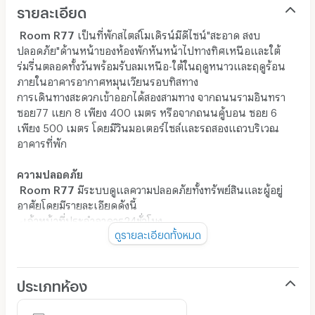
รายละเอียด
Room R77
เป็นที่พักสไตล์โมเดิรน์มีดีไซน์"สะอาด สงบ
ปลอดภัย"ด้านหน้าของห้องพักหันหน้าไปทางทิศเหนือและใต้
ร่มรื่นตลอดทั้งวันพร้อมรับลมเหนือ-ใต้ในฤดูหนาวและฤดูร้อน
ภายในอาคารอากาศหมุนเวียนรอบทิสทาง
การเดินทางสะดวกเข้าออกได้สองสามทาง จากถนนรามอินทรา
ซอย77 แยก 8 เพียง 400 เมตร หรือจากถนนคู้บอน ซอย 6
เพียง 500 เมตร โดยมีวินมอเตอร์ไซล์และรถสองแถวบริเวณ
อาคารที่พัก
ความปลอดภัย
Room R77
มีระบบดูแลความปลอดภัยทั้งทรัพย์สินและผู้อยู่
อาศัยโดยมีรายละเอียดดังนี้
-เจ้าหน้าที่ประจำอาคาร24ชั่วโมง
ดูรายละเอียดทั้งหมด
-เข้า-ออกโดยระบบ"Key card"
-ประตูเข้าห้องพักเป็นแบบ"Double door lock "
-กล้องวงจรปิดทั้งภายในภายนอกรอบอาคารรวมทั้งบริเวณจอด
รถพร้อมระบบบันทึกทั้งกลางวันกลางคืน
ประเภทห้อง
สิ่งอำนวยความสะดวก