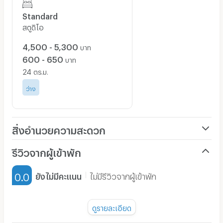
Room R77 เป็นสภานที่อาศัยที่กว้างขวางพร้อมสิ่งอำนวยความ
Standard
สะดวกครบครันดังนี้
สตูดิโอ
-มีพื้นที่จอดรถยนต์รองรับผู้อยู่อาศัยได้ฟรีพร้อมทางเข้าจอด
และออกแบ่งเป็นสองด้าน
4,500 - 5,300
บาท
-ขึ้น-ลงอาคารโดยลิฟท์ด้วยระบบความปลอดภัยสูง"Automation
600 - 650
บาท
Emergency opening Door"
24
ตร.ม.
-บริการเครื่องซักผ้า และตู้น้ำดื่มหยอดเหรียญ
ว่าง
สิ่งอำนวยความสะดวก(ภายในห้องพัก)
Room R77
ภายในห้องสวยเรียบเงียบสงบมีความเป็นส่วนตัว
สิ่งอำนวยความสะดวก
พร้อมสิ่งอำนวยความสะดวกครบครันดังนี้
-พื้นที่ห้องขนาด24ตรม.พร้อมม่านทึบหนาป้องกันแสงอย่าง
เครื่องปรับอากาศ
รีวิวจากผู้เข้าพัก
มิดชิด
-ระเบียงพักผ่อนพร้อมที่แขวนผ้า
เฟอร์นิเจอร์-ตู้, เตียง
-ห้องน้ำแบ่งแยกพื้นที่แห้งและเปรียกพร้อมเครื่องทำน้ำอุ่น
0.0
ยังไม่มีคะแนน
ไม่มีรีวิวจากผู้เข้าพัก
เครื่องทำน้ำอุ่น
-ซิงค์ล้างจานชามแยกพื้นที่เป็นสัดส่วนเฉพาะ
-เตียงนอนพร้อมหัวเตียงแบบติดผนังและที่นอนแบบเสริมสปริง
พัดลม
พิเศษ
ดูรายละเอียด
-ตู้เสือผ้า,โต๊ะเครื่องแป้งและชั้นวางเป็นแบบบิวอินทั้งหมด
มี TV