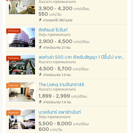
คู้บอน(กม8)และถนนนวมินทร์
คันนายาว กรุงเทพมหานคร
-1กิโลเมตรครึ่งถึง: โรงพยาบาลสินแพทย์ถ.รามอินทรา
3,900 - 4,200
บาท/เดือน
อินเทอร์เน็ตไร้สาย (WIFI) ในห้อง
550
-2กิโลเมตรกว่าถึง: โรงพยาบาลพญาไทถ.นวมินทร์
บาท/วัน
-2กิโลเมตรกว่าถึง: ห้างแฟชันไอร์แลนด์ถ.รามอินทรา
ห่างออกไป 160 เมตร
เคเบิลทีวี / ดาวเทียม
-2กิโลเมตรกว่าถึง: ทางขึ้น-ลงด่วนมอเตอร์เวย์บางประอิน-
ภัคภิรมย์ รีเจ้นท์
มีระบบรักษาความปลอดภัย (keycard)
บางนา
บึงกุ่ม กรุงเทพมหานคร
-10นาทีถึง: ทางขึ้น-ลงด่วนศรีนครินทร์-บางนา-พระรามเก้า-
2,900 - 4,500
บาท/เดือน
มีระบบรักษาความปลอดภัย (สแกนลายนิ้วมือ)
ดินแดง-ดาวคะนอง
ห่างประมาณ 2.1 กม.
-10นาทีถึง: โรงพยาบาลนพรัตนราชธานีถ.รามอินทราและทาง
กล้องวงจรปิด (CCTV)
ลดค่าเช่า 500 บาท สำหรับสัญญา 1 ปีขึ้นไป จากปกติเริ่มต้นที่ 5,000 ลดเหลือเพียง 4,500 บาทเท่านั้น
เข้าสวนสยามทะเลกรุงเทพ
คันนายาว กรุงเทพมหานคร
รปภ.
-15นาทีถึง: ตลาดนัดเลียบด่วนรามอินทรา
4,500 - 5,700
บาท/เดือน
-20นาทีถึง: ตลาดมีนบุรีและโรงพยาบาลเสรีรักษ์และโรง
ห่างประมาณ 1.5 กม.
ร้านขายอาหาร
พยาบาลนวมินทร์
The Living รามอินทรา46
-25นาทีถึง: สนามมวยเวทีลุมพินีและเซ็นทรัลพลาซา รามอิน
ร้านค้า สะดวกซื้อ
คันนายาว กรุงเทพมหานคร
ทราถ.รามอินทรา
1,899 - 2,999
บาท/เดือน
ร้านซัก-รีด / มีบริการเครื่องซักผ้า
ห่างประมาณ 1.4 กม.
หมายเหต:ห้ามนำสัตว์เลี้ยงเข้าอาคารและห้ามสูบบุหรี่ภายใน
ร้านทำผม-เสริมสวย
อาคารอย่างเด็ดขาด ขึ้น-ลงอาคารโดยลิฟท์
นวลจันทร์ อพาร์ทเม้นท์
บึงกุ่ม กรุงเทพมหานคร
สถานี charge รถไฟฟ้า
5,500 - 8,000
บาท/เดือน
600
บาท/วัน