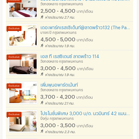
โทรศัพท์สายตรง
วังทองหลาง กรุงเทพมหานคร
2,500 - 4,500
บาท/เดือน
ที่จอดรถ
ห่างประมาณ 2.7 กม.
ที่จอดรถมอเตอร์ไซด์/จักรยาน
เดอะพาร์คเรสเซิเด้นท์@ลาดพร้าว132 (The Park residence@Ladpraw132)
บางกะปิ กรุงเทพมหานคร
ลิฟต์
4,500 - 5,000
บาท/เดือน
ห่างประมาณ 1.9 กม.
สระว่ายน้ำ
เอส ที เรสซิเดนซ์ ลาดพร้าว 114
โรงยิม / ฟิตเนส
วังทองหลาง กรุงเทพมหานคร
3,000 - 4,500
บาท/เดือน
อินเทอร์เน็ตไร้สาย (WIFI) ในห้อง
ห่างประมาณ 1.9 กม.
เคเบิลทีวี / ดาวเทียม
เพิ่มพูน​อพาร์ตเม้นท์​
วังทองหลาง กรุงเทพมหานคร
มีระบบรักษาความปลอดภัย (keycard)
3,700 - 4,200
บาท/เดือน
ห่างประมาณ 2.1 กม.
มีระบบรักษาความปลอดภัย (สแกนลายนิ้วมือ)
โปรโมชั่นพิเศษ 3,000 บ/ด. นวมินทร์ 42 แมนชั่น
บึงกุ่ม กรุงเทพมหานคร
กล้องวงจรปิด (CCTV)
3,000 - 3,500
บาท/เดือน
รปภ.
ห่างประมาณ 2.3 กม.