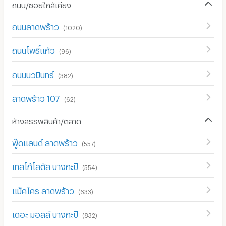
ถนน/ซอยใกล้เคียง
ถนนลาดพร้าว
(
1020
)
ถนนโพธิ์แก้ว
(
96
)
ถนนนวมินทร์
(
382
)
ลาดพร้าว 107
(
62
)
ห้างสรรพสินค้า/ตลาด
ฟู๊ดแลนด์ ลาดพร้าว
(
557
)
เทสโก้โลตัส บางกะปิ
(
554
)
แม็คโคร ลาดพร้าว
(
633
)
เดอะ มอลล์ บางกะปิ
(
832
)