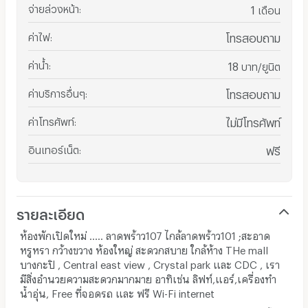
จ่ายล่วงหน้า
:
1
เดือน
ค่าไฟ
:
โทรสอบถาม
ค่าน้ำ
:
18
บาท/ยูนิต
ค่าบริการอื่นๆ
:
โทรสอบถาม
ค่าโทรศัพท์
:
ไม่มีโทรศัพท์
อินเทอร์เน็ต
:
ฟรี
รายละเอียด
ห้องพักเปิดใหม่ ..... ลาดพร้าว107 ไกล้ลาดพร้าว101 ;สะอาด
หรูหรา กว้างขวาง ห้องใหญ่ สะดวกสบาย ใกล้ห้าง THe mall
บางกะปิ , Central east view , Crystal park และ CDC , เรา
มีสิ่งอำนวยความสะดวกมากมาย อาทิเช่น ลิฟท์,แอร์,เครื่องทำ
น้ำอุ่น, Free ที่จอดรถ และ ฟรี Wi-Fi internet