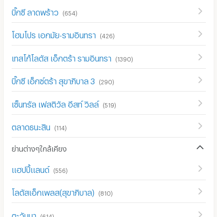
บิ๊กซี ลาดพร้าว
(
654
)
โฮมโปร เอกมัย-รามอินทรา
(
426
)
เทสโก้โลตัส เอ็กตร้า รามอินทรา
(
1390
)
บิ๊กซี เอ็กซ์ตร้า สุขาภิบาล 3
(
290
)
เซ็นทรัล เฟสติวัล อีสท์ วิลล์
(
519
)
ตลาดธนะสิน
(
114
)
ย่านต่างๆใกล้เคียง
แฮปปี้แลนด์
(
556
)
โลตัสเอ็กเพลส(สุขาภิบาล)
(
810
)
ตะวันนา
(
614
)