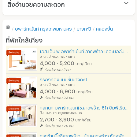
สิ่งอำนวยความสะดวก
เครื่องปรับอากาศ
เฟอร์นิเจอร์-ตู้, เตียง
อพาร์ทเม้นท์
กรุงเทพมหานคร
บางกะปิ
คลองจั่น
เครื่องทำน้ำอุ่น
ที่พักใกล้เคียง
พัดลม
เอส.เอ็น.พี อพาร์ทเม้นท์ ลาดพร้าว เดอะมอล์บางกะปิ (S.N.P Apartment)
บางกะปิ กรุงเทพมหานคร
มี TV
4,000 - 5,200
บาท/เดือน
ห่างประมาณ 2 กม.
ตู้เย็น
กรองทองแมนชั่นบางกะปิ
โซฟา
บางกะปิ กรุงเทพมหานคร
4,000 - 6,900
บาท/เดือน
โต๊ะ - เก้าอี้ทำงาน
ห่างประมาณ 2.5 กม.
เตาปรุงอาหาร
กูลกนก อพาร์ทเมนท์(ซ.ลาดพร้าว 81) อิมพีเรียลบิ๊กซีลาดพร้าว *ไม่มีค่าส่วนกลาง ไม่มีค่าเช่าคีย์การ์ด*
วังทองหลาง กรุงเทพมหานคร
อนุญาตให้เลี้ยงสัตว์
2,700 - 3,900
บาท/เดือน
ห่างประมาณ 2.6 กม.
อนุญาตให้สูบบุหรี่ในห้องพัก
ตรงข้ามบิ๊กซีลาดพร้าว : บ้านลาดพร้าว ห้องพักพร้อมที่จอดรถ