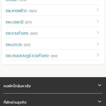
รพ.ลาดพร้าว
(
1651
)
รพ.เวชธานี
(
677
)
รพ.รามคำแหง
(
693
)
รพ.นวเวช
(
552
)
รพ.เกษมราษฎร์ รามคำแหง
(
393
)
หอพักใกล้มหาลัย
ที่พักย่านธุรกิจ