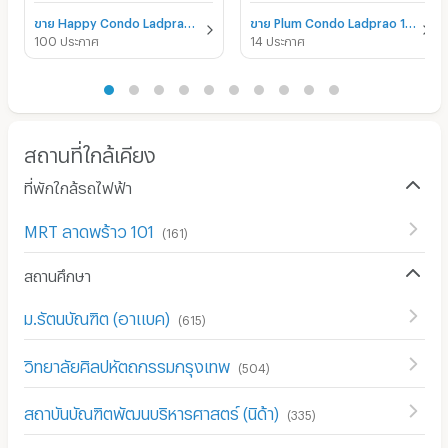
ขาย Happy Condo Ladprao 101
ขาย Plum Condo Ladprao 101
100 ประกาศ
14 ประกาศ
สถานที่ใกล้เคียง
ที่พักใกล้รถไฟฟ้า
MRT ลาดพร้าว 101
(
161
)
สถานศึกษา
ม.รัตนบัณฑิต (อาแบค)
(
615
)
วิทยาลัยศิลปหัตถกรรมกรุงเทพ
(
504
)
สถาบันบัณฑิตพัฒนบริหารศาสตร์ (นิด้า)
(
335
)