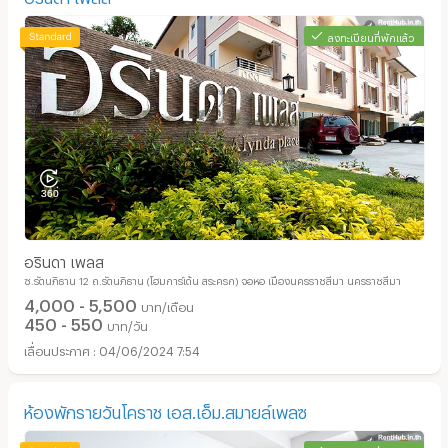
ลงทะเบียนที่พักแล้ว
อรินดา เพลส
ซ.รัตนภิธาน 12 ถ.รัตนภิธาน (โฮมการ์เด้น สระครก) จอหอ เมืองนครราชสีมา นครราชสีมา
4,000 - 5,500
บาท/เดือน
450 - 550
บาท/วัน
04/06/2024 7:54
ห้องพักรายวันโคราช เอส.เอ็ม.สมายล์เพลซ