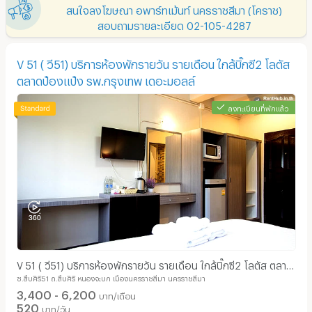
สนใจลงโฆษณา อพาร์ทเม้นท์ นครราชสีมา (โคราช)
สอบถามรายละเอียด 02-105-4287
V 51 ( วี51) บริการห้องพักรายวัน รายเดือน ใกล้บิ๊กซี2 โลตัส
ตลาดป๋องแป๋ง รพ.กรุงเทพ เดอะมอลล์
ลงทะเบียนที่พักแล้ว
V 51 ( วี51) บริการห้องพักรายวัน รายเดือน ใกล้บิ๊กซี2 โลตัส ตลาด
ซ.สืบศิริ51 ถ.สืบศิริ หนองจะบก เมืองนครราชสีมา นครราชสีมา
ป๋องแป๋ง รพ.กรุงเทพ เดอะมอลล์
3,400 - 6,200
บาท/เดือน
520
บาท/วัน