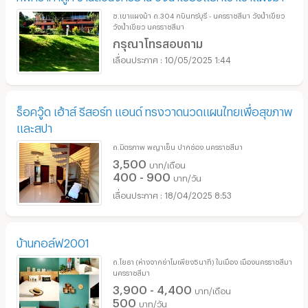
ซ.เขาแผงม้า ถ.304 กบินทร์บุรี - นครราชสีมา วังน้ำเขียว
วังน้ำเขียว นครราชสีมา
กรุณาโทรสอบถาม
10/05/2025 1:44
ร็อควู๊ด เฮ้าส์ รีสอร์ท แอนด์ ทรงวาดนวดแผนไทยเพื่อสุขภาพ
และสปา
ถ.มิตรภาพ พญาเย็น ปากช่อง นครราชสีมา
3,500
บาท/เดือน
400 - 900
บาท/วัน
18/04/2025 8:53
บ้านกอล์ฟ2001
ถ.โยธา (ห่างจากย่าโมเพียง5นาที) ในเมือง เมืองนครราชสีมา
นครราชสีมา
3,900 - 4,400
บาท/เดือน
500
บาท/วัน