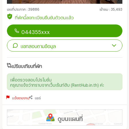
เลขที่ประกาศ
:
39886
เข้าชม
:
35,493
ที่พักนี้ลงทะเบียนยืนยันตัวตนแล้ว
044355xxx
แชทสอบถามข้อมูล
เปรียบเทียบที่พัก
เพื่อตรวจสอบโปรโมชั่น
กรุณาแจ้งว่าทราบจากเว็บเร้นท์ฮับ (RentHub.in.th) ค่ะ
แจ้งรายงาน
แชร์
ดูบนแผนที่