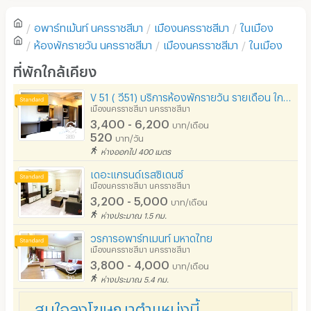
ตู้เย็น
อพาร์ทเม้นท์
นครราชสีมา
เมืองนครราชสีมา
ในเมือง
โซฟา
เขียนรีวิวแรกของอพาร์ทเม้นท์นี้
ห้องพักรายวัน
นครราชสีมา
เมืองนครราชสีมา
ในเมือง
โต๊ะ - เก้าอี้ทำงาน
ที่พักใกล้เคียง
เตาปรุงอาหาร
V 51 ( วี51) บริการห้องพักรายวัน รายเดือน ใกล้บิ๊กซี2 โลตัส ตลาดป๋องแป๋ง รพ.กรุงเทพ เดอะมอลล์
เมืองนครราชสีมา นครราชสีมา
อนุญาตให้เลี้ยงสัตว์
3,400 - 6,200
บาท/เดือน
520
บาท/วัน
อนุญาตให้สูบบุหรี่ในห้องพัก
ห่างออกไป 400 เมตร
โทรศัพท์สายตรง
เดอะแกรนด์เรสซิเดนซ์
เมืองนครราชสีมา นครราชสีมา
ที่จอดรถ
3,200 - 5,000
บาท/เดือน
ห่างประมาณ 1.5 กม.
ที่จอดรถมอเตอร์ไซด์/จักรยาน
วรการอพาร์ทเมนท์ มหาดไทย
ลิฟต์
เมืองนครราชสีมา นครราชสีมา
3,800 - 4,000
บาท/เดือน
สระว่ายน้ำ
ห่างประมาณ 5.4 กม.
โรงยิม / ฟิตเนส
สนใจลงโฆษณาตำแหน่งนี้