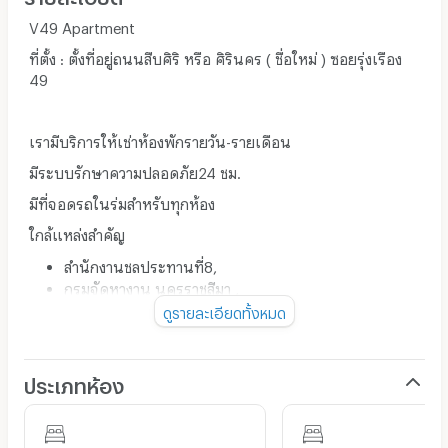
V49 Apartment
ที่ตั้ง : ตั้งที่อยู่ถนนสืบศิริ หรือ ศิรินคร ( ชื่อใหม่ ) ซอยรุ่งเรือง
49
เรามีบริการให้เช่าห้องพักรายวัน-รายเดือน
มีระบบรักษาความปลอดภัย24 ชม.
มีที่จอดรถในร่มสำหรับทุกห้อง
ใกล้แหล่งสำคัญ
สำนักงานชลประทานที่8,
กรมจัดหางาน นครราชสีมา ,
ศูนย์การศึกษาปัญญาภิวัฒน์ ,
ดูรายละเอียดทั้งหมด
ตลาดสดชลประทาน ,
ร้านอาหาร
7-11
ประเภทห้อง
Testco Lotus
Big C Supercenter ( Major Cineplex )
สวนสัตว์นครราชสีมา