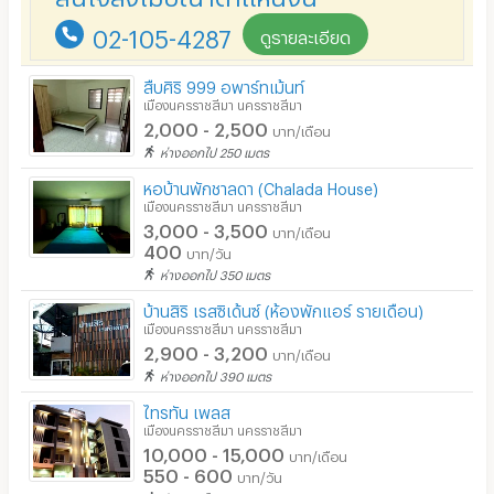
อินเทอร์เน็ตไร้สาย (WIFI) ในห้อง
02-105-4287
ดูรายละเอียด
เคเบิลทีวี / ดาวเทียม
สืบศิริ 999 อพาร์ทเม้นท์
มีระบบรักษาความปลอดภัย (keycard)
เมืองนครราชสีมา นครราชสีมา
2,000 - 2,500
บาท/เดือน
มีระบบรักษาความปลอดภัย (สแกนลายนิ้วมือ)
ห่างออกไป 250 เมตร
กล้องวงจรปิด (CCTV)
หอบ้านพักชาลดา (Chalada House)
เมืองนครราชสีมา นครราชสีมา
รปภ.
3,000 - 3,500
บาท/เดือน
400
บาท/วัน
ร้านขายอาหาร
ห่างออกไป 350 เมตร
ร้านค้า สะดวกซื้อ
บ้านสิริ เรสซิเด้นซ์ (ห้องพักแอร์ รายเดือน)
เมืองนครราชสีมา นครราชสีมา
ร้านซัก-รีด / มีบริการเครื่องซักผ้า
2,900 - 3,200
บาท/เดือน
ห่างออกไป 390 เมตร
ร้านทำผม-เสริมสวย
ไทรทัน เพลส
สถานี charge รถไฟฟ้า
เมืองนครราชสีมา นครราชสีมา
10,000 - 15,000
บาท/เดือน
550 - 600
บาท/วัน