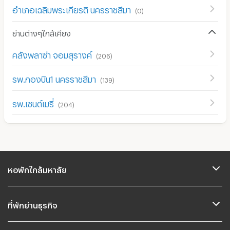
อำเภอเฉลิมพระเกียรติ นครราชสีมา
(
0
)
ย่านต่างๆใกล้เคียง
คลังพลาซ่า จอมสุรางค์
(
206
)
รพ.กองบิน1 นครราชสีมา
(
139
)
รพ.เซนต์เมรี่
(
204
)
หอพักใกล้มหาลัย
ที่พักย่านธุรกิจ