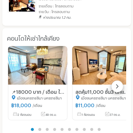
รายเดือน : โทรสอบถาม
รายวัน : โทรสอบถาม
ห่างประมาณ 1.2 กม.
คอนโดให้เช่าใกล้เคียง
📌18000 บาท / เดือน ได้ 2 ห้องนอนยังลังเลได้ไง💢😍 2bed ตึกใหม่Oxford ราคาดี ชั้น 4 จองด่วนเลยน้าา🎀🚩
สุดคุ้ม11,000 ชั้น3 ตึกแอสตัน 🥰 Minimal Room Full Option 🎀พร้อมเข้าอยู่ City link condo
เมืองนครราชสีมา นครราชสีมา
เมืองนครราชสีมา นครราชสีมา
฿
18,000
฿
11,000
/เดือน
/เดือน
2 ห้องนอน
49 ตร.ม.
1 ห้องนอน
37 ตร.ม.