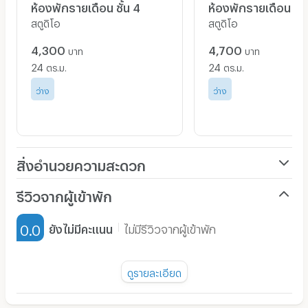
ห้องพักรายเดือน ชั้น 4
ห้องพักรายเดือน ชั้น
สตูดิโอ
สตูดิโอ
สิ่งอำนวยความสะดวกในห้องมีดังนี้
4,300
4,700
บาท
บาท
-กรณีพักรายเดือน แอร์ ทีวี ตู้เย็น เครื่องทำน้ำอุ่น ฟรี
24
24
ตร.ม.
ตร.ม.
อินเตอร์เนต
-กรณีพักรายวัน แอร์ ทีวี ตู้เย็น ไมโครเวฟ กระติกชงน้ำ
ว่าง
ว่าง
ร้อน เครื่องทำน้ำอุ่น ชากาแฟ สบู่ ทิชชู่ แชมพู ผ้าห่ม
ผ้าเช็ดตัว ฟรีอินเตอร์เนต
สิ่งอำนวยความสะดวก
เครื่องปรับอากาศ
รีวิวจากผู้เข้าพัก
MAP :
https://goo.gl/maps/YaYc9zrofitA39JcA
เฟอร์นิเจอร์-ตู้, เตียง
0.0
ยังไม่มีคะแนน
ไม่มีรีวิวจากผู้เข้าพัก
เครื่องทำน้ำอุ่น
พัดลม
ดูรายละเอียด
มี TV
ยังไม่มีรีวิวของอพาร์ทเม้นท์นี้