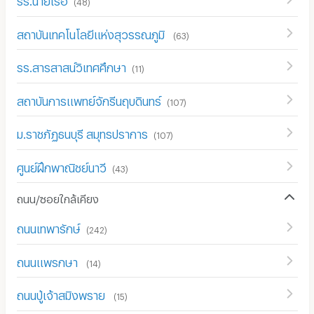
(
48
)
สถาบันเทคโนโลยีแห่งสุวรรณภูมิ
(
63
)
รร.สารสาสน์วิเทศศึกษา
(
11
)
สถาบันการแพทย์จักรีนฤบดินทร์
(
107
)
ม.ราชภัฏธนบุรี สมุทรปราการ
(
107
)
ศูนย์ฝึกพาณิชย์นาวี
(
43
)
ถนน/ซอยใกล้เคียง
ถนนเทพารักษ์
(
242
)
ถนนแพรกษา
(
14
)
ถนนปู่เจ้าสมิงพราย
(
15
)