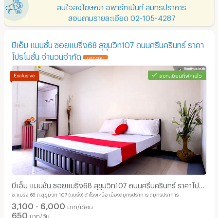
สนใจลงโฆษณา อพาร์ทเม้นท์ สมุทรปราการ
สอบถามรายละเอียด 02-105-4287
บีเอ็ม แมนชั่น ซอยแบริ่ง68 สุขุมวิท107 ถนนศรีนครินทร์ ราคา
โปรโมชั่น จำนวนจำกัด
UPDATE !
ลงทะเบียนที่พักแล้ว
บีเอ็ม แมนชั่น ซอยแบริ่ง68 สุขุมวิท107 ถนนศรีนครินทร์ ราคาโปร
ซ.แบริ่ง 68 ถ.สุขุมวิท 107 (แบริ่ง) สำโรงเหนือ เมืองสมุทรปราการ สมุทรปราการ
โมชั่น จำนวนจำกัด
3,100 - 6,000
บาท/เดือน
650
บาท/วัน