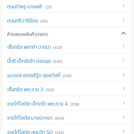
ถนนตำหรุ-บางพลี
(
23
)
ถนนศรีวารีน้อย
(
40
)
ห้างสรรพสินค้า/ตลาด
เซ็นทรัล พลาซ่า บางนา
(
423
)
บิ๊กซี เอ็กซ์ตร้า อ่อนนุช
(
542
)
เมเจอร์ ฮอลลีวู้ด สุขสวัสดิ์
(
239
)
เซ็นทรัล พระราม 3
(
130
)
เทสโก้โลตัส เอ็กตร้า พระราม 4
(
339
)
เทสโก้โลตัส บางปะกอก
(
654
)
เทสโก้โลตัส สุขุมวิท 50
(
326
)