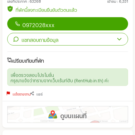
เลขที่ประกาศ
:
63268
เข้าชม
:
6,331
ที่พักนี้ลงทะเบียนยืนยันตัวตนแล้ว
0972028xxx
แชทสอบถามข้อมูล
เปรียบเทียบที่พัก
เพื่อตรวจสอบโปรโมชั่น
กรุณาแจ้งว่าทราบจากเว็บเร้นท์ฮับ (RentHub.in.th) ค่ะ
แจ้งรายงาน
แชร์
ดูบนแผนที่