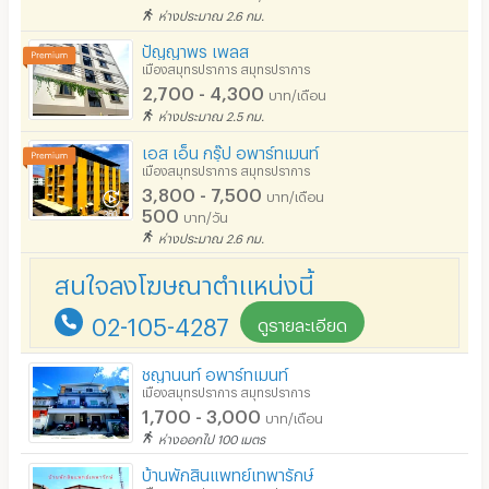
ห่างประมาณ 2.6 กม.
เคเบิลทีวี / ดาวเทียม
ปัญญาพร เพลส
มีระบบรักษาความปลอดภัย (keycard)
เมืองสมุทรปราการ สมุทรปราการ
2,700 - 4,300
บาท/เดือน
มีระบบรักษาความปลอดภัย (สแกนลายนิ้วมือ)
ห่างประมาณ 2.5 กม.
กล้องวงจรปิด (CCTV)
เอส เอ็น กรุ๊ป อพาร์ทเมนท์
เมืองสมุทรปราการ สมุทรปราการ
รปภ.
3,800 - 7,500
บาท/เดือน
500
บาท/วัน
ร้านขายอาหาร
ห่างประมาณ 2.6 กม.
ร้านค้า สะดวกซื้อ
สนใจลงโฆษณาตำแหน่งนี้
ร้านซัก-รีด / มีบริการเครื่องซักผ้า
02-105-4287
ดูรายละเอียด
ร้านทำผม-เสริมสวย
ชญานนท์ อพาร์ทเมนท์
เมืองสมุทรปราการ สมุทรปราการ
สถานี charge รถไฟฟ้า
1,700 - 3,000
บาท/เดือน
ห่างออกไป 100 เมตร
บ้านพักสินแพทย์เทพารักษ์