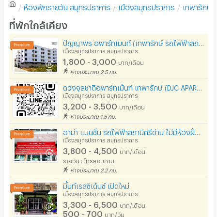
ห้องพักรายวัน
สมุทรปราการ
เมืองสมุทรปราการ
เทพารักษ์
โซฟา
เขียนรีวิวแรกของอพาร์ทเม้นท์นี้
ที่พักใกล้เคียง
โต๊ะ - เก้าอี้ทำงาน
ปัญญาพร อพาร์ทเมนท์ (เทพารักษ์ รถไฟฟ้าสถานีศรีเทพา)
เตาปรุงอาหาร
เมืองสมุทรปราการ สมุทรปราการ
1,800 - 3,000
บาท/เดือน
อนุญาตให้เลี้ยงสัตว์
ห่างประมาณ 2.5 กม.
อนุญาตให้สูบบุหรี่ในห้องพัก
ดวงจุลชาติอพาร์ทเม้นท์ เทพารักษ์ (DJC APARTMENT TEPARAK)
เมืองสมุทรปราการ สมุทรปราการ
โทรศัพท์สายตรง
3,200 - 3,500
บาท/เดือน
ห่างประมาณ 1.5 กม.
ที่จอดรถ
อาม่า แมนชั่น รถไฟฟ้าสถานีศรีด่าน ไม่มีห้องฝั่งตรงข้าม เริ่ม 3800 น้ำ-ไฟ อัตราการไฟฟ้า-การประปา
ที่จอดรถมอเตอร์ไซด์/จักรยาน
เมืองสมุทรปราการ สมุทรปราการ
3,800 - 4,500
บาท/เดือน
ลิฟต์
รายวัน : โทรสอบถาม
ห่างประมาณ 2.2 กม.
สระว่ายน้ำ
มิ้นท์เรสซิเด้นซ์ เปิดใหม่
โรงยิม / ฟิตเนส
เมืองสมุทรปราการ สมุทรปราการ
3,300 - 6,500
บาท/เดือน
อินเทอร์เน็ตไร้สาย (WIFI) ในห้อง
500 - 700
บาท/วัน