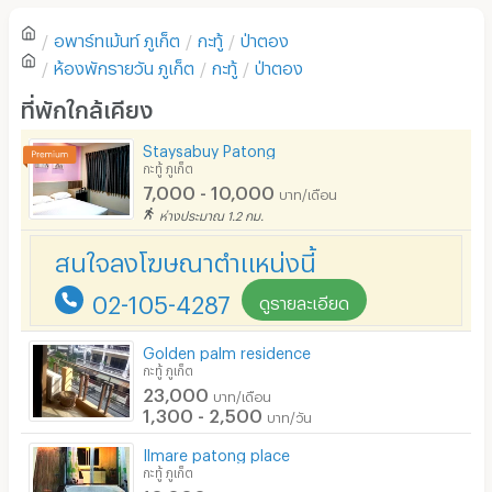
ตู้เย็น
อพาร์ทเม้นท์
ภูเก็ต
กะทู้
ป่าตอง
โซฟา
เขียนรีวิวแรกของอพาร์ทเม้นท์นี้
ห้องพักรายวัน
ภูเก็ต
กะทู้
ป่าตอง
โต๊ะ - เก้าอี้ทำงาน
ที่พักใกล้เคียง
เตาปรุงอาหาร
Staysabuy Patong
กะทู้ ภูเก็ต
อนุญาตให้เลี้ยงสัตว์
7,000 - 10,000
บาท/เดือน
อนุญาตให้สูบบุหรี่ในห้องพัก
ห่างประมาณ 1.2 กม.
สนใจลงโฆษณาตำแหน่งนี้
โทรศัพท์สายตรง
02-105-4287
ที่จอดรถ
ดูรายละเอียด
ที่จอดรถมอเตอร์ไซด์/จักรยาน
Golden palm residence
กะทู้ ภูเก็ต
ลิฟต์
23,000
บาท/เดือน
1,300 - 2,500
บาท/วัน
สระว่ายน้ำ
Ilmare patong place
โรงยิม / ฟิตเนส
กะทู้ ภูเก็ต