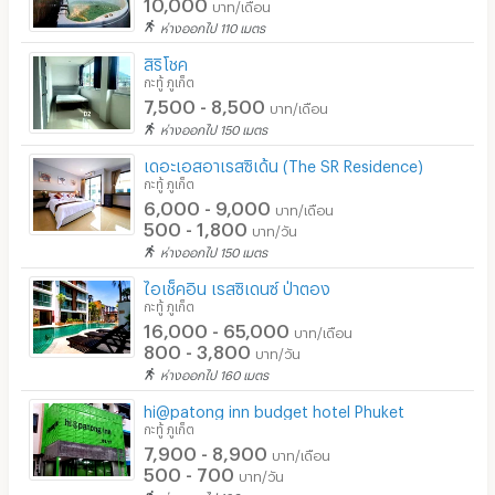
10,000
บาท/เดือน
อินเทอร์เน็ตไร้สาย (WIFI) ในห้อง
ห่างออกไป 110 เมตร
เคเบิลทีวี / ดาวเทียม
สิริโชค
กะทู้ ภูเก็ต
มีระบบรักษาความปลอดภัย (keycard)
7,500 - 8,500
บาท/เดือน
ห่างออกไป 150 เมตร
มีระบบรักษาความปลอดภัย (สแกนลายนิ้วมือ)
เดอะเอสอาเรสซิเด้น (The SR Residence)
กล้องวงจรปิด (CCTV)
กะทู้ ภูเก็ต
6,000 - 9,000
บาท/เดือน
รปภ.
500 - 1,800
บาท/วัน
ห่างออกไป 150 เมตร
ร้านขายอาหาร
ไอเช็คอิน เรสซิเดนซ์ ป่าตอง
ร้านค้า สะดวกซื้อ
กะทู้ ภูเก็ต
16,000 - 65,000
บาท/เดือน
ร้านซัก-รีด / มีบริการเครื่องซักผ้า
800 - 3,800
บาท/วัน
ห่างออกไป 160 เมตร
ร้านทำผม-เสริมสวย
hi@patong inn budget hotel Phuket
สถานี charge รถไฟฟ้า
กะทู้ ภูเก็ต
7,900 - 8,900
บาท/เดือน
500 - 700
บาท/วัน