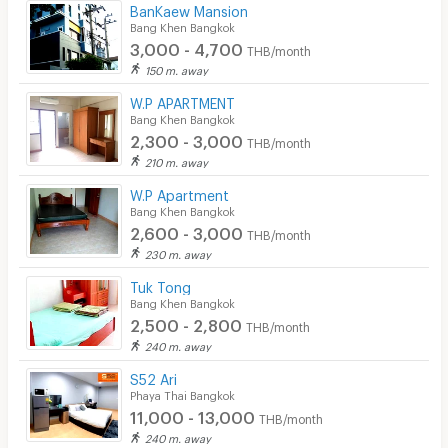
BanKaew Mansion
Bang Khen Bangkok
3,000 - 4,700
THB/month
150 m. away
W.P APARTMENT
Bang Khen Bangkok
2,300 - 3,000
THB/month
210 m. away
W.P Apartment
Bang Khen Bangkok
2,600 - 3,000
THB/month
230 m. away
Tuk Tong
Bang Khen Bangkok
2,500 - 2,800
THB/month
240 m. away
S52 Ari
Phaya Thai Bangkok
11,000 - 13,000
THB/month
240 m. away