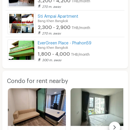
THB/month
270 m. away
Sti Ampai Apartment
Bang Khen Bangkok
2,300 - 2,900
THB/month
270 m. away
EverGreen Place - Phahon59
Bang Khen Bangkok
1,800 - 4,000
THB/month
300 m. away
Condo for rent nearby