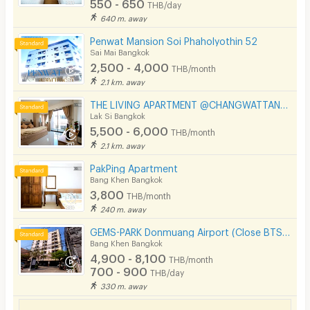
550 - 650
THB/day
Restaurant/Food Shop
640 m. away
Convenient Store
Penwat Mansion Soi Phaholyothin 52
Sai Mai Bangkok
2,500 - 4,000
Laundry
THB/month
2.1 km. away
Beauty Salon in Building
THE LIVING APARTMENT @CHANGWATTANA10
Lak Si Bangkok
EV Charger
5,500 - 6,000
THB/month
2.1 km. away
PakPing Apartment
Bang Khen Bangkok
3,800
THB/month
240 m. away
GEMS-PARK Donmuang Airport (Close BTS Station, Krirk Uni., Sripatum Uni., Phahonyothin Road)
Bang Khen Bangkok
4,900 - 8,100
THB/month
700 - 900
THB/day
330 m. away