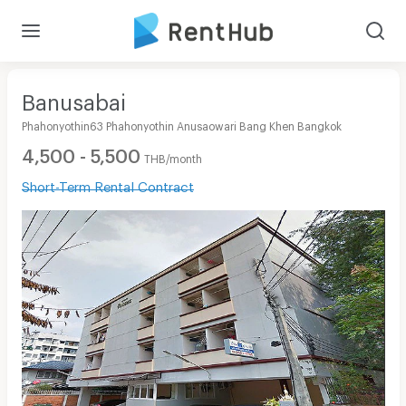
Banusabai
Phahonyothin63 Phahonyothin Anusaowari Bang Khen Bangkok
4,500 - 5,500
THB/month
Short-Term Rental Contract