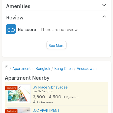
Amenities
Air Conditioner
Review
Furnished
0.0
No score
There are no review.
Water Heater
Fan
See More
Television
There are no reviews for this apartment yet.
Refrigerator
Apartment in
Bangkok
Bang Khen
Anusaowari
Sofa
Write first review
Apartment Nearby
Desk
SV Place Vibhavadee
Kitchen Stove
Lak Si Bangkok
3,800 - 4,500
THB/month
Pets
1.2 km. away
Smoking
DJC APARTMENT