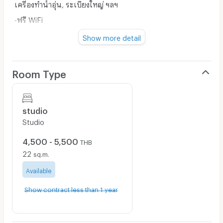
เครื่องทำน้ำอุ่น, ระเบียงใหญ่ ฯลฯ
-ฟรี WiFi
-สะอาด มีระบบรักษาความปลอดภัย
Show more detail
-มีที่จอดรถ, มีเครื่องซักผ้าหยอดเหรียญ
-ใกล้รถไฟฟ้าสายสีเขียว ใกล้สภาทนายความ ใกล้โลตัสหลักสี่
Room Type
ห้องพักสตูดิโอ 22 ตรม.
สนใจติดต่อ
studio
063-5259936 ออฟฟิศ
Studio
064-5381292 แม่บ้านตึก(พี่หญิง)
4,500 - 5,500
THB
Line :
https://lin.ee/ET0JT9y
22
sq.m.
#หอพัก
#หลักสี่
#หอพักหลักสี่
#ห้องเช่า
#ห้องเช่าติดรถไฟฟ้า
#อพาร์ทเม้นใกล้รถไฟ
#ดอนเมือง
#ห้องพักใกล้ดอนเมือง
Available
#ห้องพักใหม่
#สภาทนายความ
#โรงพยาบาลสัตว์ศูนย์นนทรี
#กองพันทหารสื่อสารที่21
Show contract less than 1 year
#โรงพยาบาลซีจีเอช
#btsสายหยุด
#btsพหล59
#ราชภัฏพระนคร
#มอราชภัฏพระนคร
#ศรีปทุม
#มหาวิทยาลัยศรีปทุม
#มหาวิทยาลัยราชภัฎพระนคร
#มหาวิทยาลัยเกษตรศาสตร์
#มอเกษตร
#มก
#spu