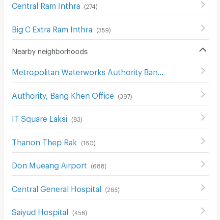
Central Ram Inthra
(
274
)
Big C Extra Ram Inthra
(
359
)
Nearby neighborhoods
Metropolitan Waterworks Authority Bang Khen Office
(
3
Authority, Bang Khen Office
(
397
)
IT Square Laksi
(
83
)
Thanon Thep Rak
(
160
)
Don Mueang Airport
(
688
)
Central General Hospital
(
265
)
Saiyud Hospital
(
456
)