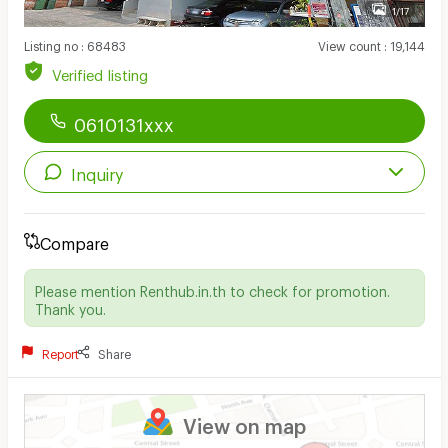
1/17
Listing no
:
68483
View count
:
19,144
Verified listing
0610131xxx
Inquiry
Compare
Please mention Renthub.in.th to check for promotion.
Thank you.
Report
Share
View on map