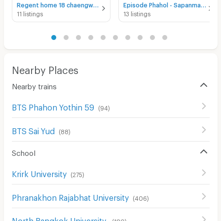
Regent home 18 chaengwattana - laksi for rent
Episode Phahol - Sapanmai for rent
11 listings
13 listings
Nearby Places
Nearby trains
BTS Phahon Yothin 59
(
94
)
BTS Sai Yud
(
88
)
School
Krirk University
(
275
)
Phranakhon Rajabhat University
(
406
)
North Bangkok University
(
180
)