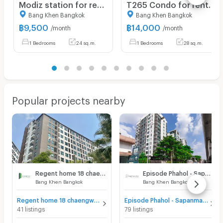
Modiz station for rent only 9,500 Baht
T265 Condo for rent, The Origin Phahol57, beautiful room, near green BTS, fully furnished, ready to move in.
Bang Khen Bangkok
Bang Khen Bangkok
฿
9,500
฿
14,000
/month
/month
1 Bedrooms
24 sq.m.
1 Bedrooms
28 sq.m.
Popular projects nearby
Regent home 18 chaengwattana - laksi
Episode Phahol - Sapanmai
Bang Khen Bangkok
Bang Khen Bangkok
Regent home 18 chaengwattana - laksi for sale
Episode Phahol - Sapanmai for sale
41 listings
79 listings