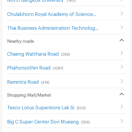
Chulabhorn Royal Academy of Science
(
307
)
Thai Business Administration Technological College
(
245
)
Nearby roads
Chaeng Watthana Road
(
289
)
Phahonyothin Road
(
1087
)
Ramintra Road
(
419
)
Shopping Mall/Market
Tesco Lotus Superstore Lak Si
(
503
)
Big C Super Center Don Mueang
(
356
)