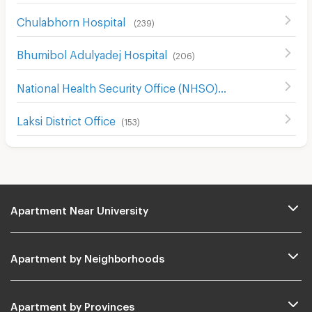
Chulabhorn Hospital
(
239
)
Bhumibol Adulyadej Hospital
(
206
)
National Health Security Office (NHSO)
(
968
)
Laksi District Office
(
153
)
Apartment Near University
Apartment by Neighborhoods
Apartment by Provinces