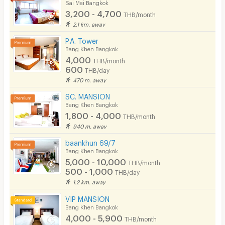
Sai Mai Bangkok
Phone
3,200 - 4,700
THB/month
2.1 km. away
Parking
P.A. Tower
Bicycle Parking
Bang Khen Bangkok
4,000
THB/month
Lift
600
THB/day
470 m. away
Pool
SC. MANSION
Fitness
Bang Khen Bangkok
1,800 - 4,000
THB/month
In-room WIFI
940 m. away
Cable TV
baankhun 69/7
Bang Khen Bangkok
Security keycard
5,000 - 10,000
THB/month
500 - 1,000
THB/day
Security finger print
1.2 km. away
CCTV
VIP MANSION
Bang Khen Bangkok
Security
4,000 - 5,900
THB/month