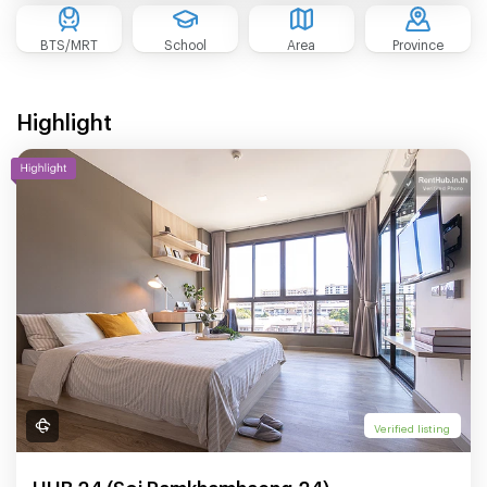
BTS/MRT
School
Area
Province
Highlight
Verified listing
HUB 24 (Soi Ramkhamhaeng 24)