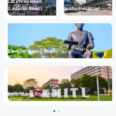
Lat Phrao Road
(Ladprao Road)
Sukhumvit Road
1,020
Room
1,025
Room
Ramkhamhaeng Road
717
Room
Ladkrabang Road Road
178
Room