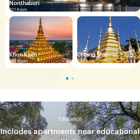
Nonthaburi
707
Room
Khon Kaen
Chiang Mai
343
Room
894
Room
Education
Includes apartments near educational
institutions