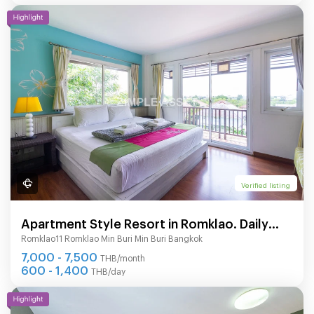
Verified listing
Apartment Style Resort in Romklao. Daily
Romklao11 Romklao Min Buri Min Buri Bangkok
and monthly rent. Beautifully decorated.
7,000 - 7,500
THB/month
600 - 1,400
THB/day