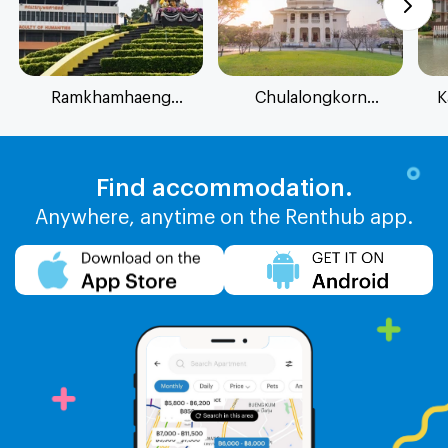
Ramkhamhaeng
Chulalongkorn
K
University
University
Find accommodation.
Anywhere, anytime on the Renthub app.