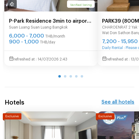
Verified listing
P-Park Residence 3min to airport
PARK39 (800M 
Suan Luang Suan Luang Bangkok
CHAROENRAT 2 Yak
link HUAMAK and Max value near
Surasak)
Wat Don Sathon Ban
6,000 - 7,000
Seacon
THB/month
7,200 - 15,950
900 - 1,000
THB/day
Daily Rental : Please
14/07/2026 2:43
13/0
Hotels
See all hotels