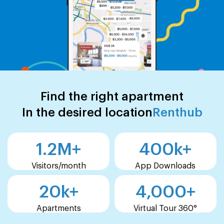
Find the right apartment
In the desired location
Renthub
1.2
M+
400
k+
Visitors/month
App Downloads
20
k+
4,000
+
Apartments
Virtual Tour 360°