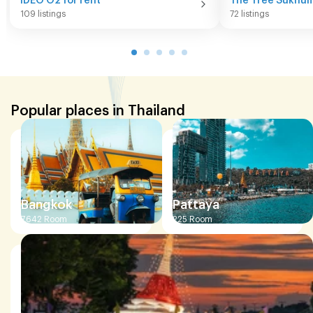
109 listings
72 listings
Popular places in Thailand
Bangkok
Pattaya
7,642
Room
225
Room