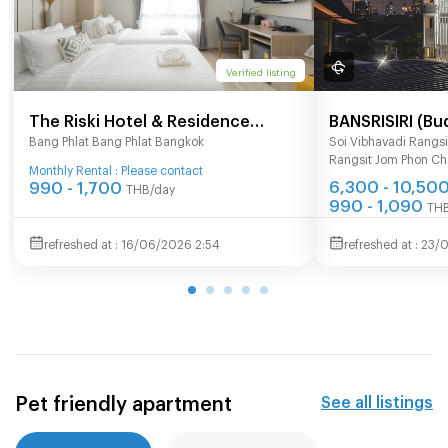
Verified listing
The Riski Hotel & Residence
BANSRISIRI (Bu
Bang Phlat Bang Phlat Bangkok
Soi Vibhavadi Rangsi
@Bangphlat Station
Hotel&Apartme
Rangsit Jom Phon C
BTSMochit/MR
Monthly Rental : Please contact
6,300 - 10,50
990 - 1,700
THB/day
Weekend mark
990 - 1,090
TH
16/06/2026 2:54
23/0
Pet friendly apartment
See all listings