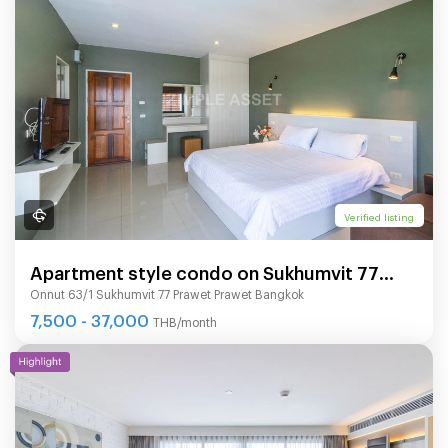
Verified listing
Apartment style condo on Sukhumvit 77
Onnut 63/1 Sukhumvit 77 Prawet Prawet Bangkok
road(On Nut), Fully furnished, ready to move
7,500 - 37,000
THB/month
in.