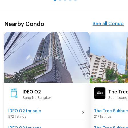
Nearby Condo
See all Condo
IDEO O2
The Tree
Bang Na Bangkok
Suan Luang
Ekamai
IDEO O2 for sale
The Tree Sukhumv
572 listings
217 listings
IDEO O2 for rent
The Tree Sukhumv