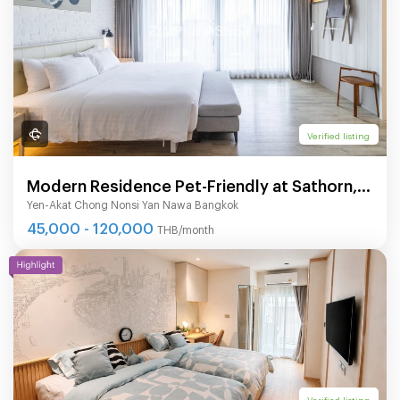
Verified listing
Modern Residence Pet-Friendly at Sathorn,
Yen-Akat Chong Nonsi Yan Nawa Bangkok
fully-furnished accommodation with hotel-
45,000 - 120,000
THB/month
level service.
Verified listing