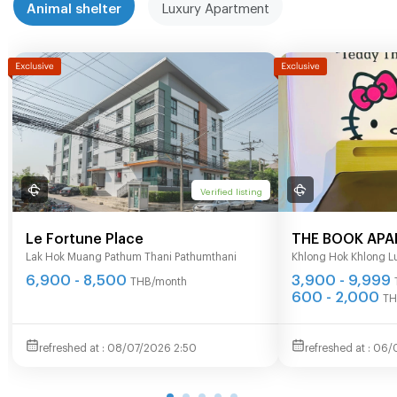
Animal shelter
Luxury Apartment
Verified listing
Le Fortune Place
THE BOOK AP
Lak Hok Muang Pathum Thani Pathumthani
Khlong Hok Khlong L
6,900 - 8,500
3,900 - 9,999
THB/month
600 - 2,000
TH
08/07/2026 2:50
06/